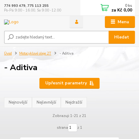
0
ks
774 993 479, 775 113 255
za
Kč 0,00
Po-Pá 9.00 - 16.00, So 9.00 -12.00
Menu
Hledat
Úvod
Motocyklové oleje 2T
- Aditiva
- Aditiva
Upřesnit parametry
Nejnovější
Nejlevnější
Nejdražší
Zobrazuji 1-21 z 21
strana
z 1