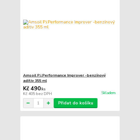
Amsoil P.i.Performance Improver -benzínový
aditiv 355 ml
Kč 490
/
ks
Skladem
Kč 405
bez DPH
Přidat do košíku