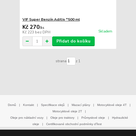
VIF Super Benzín Aditiv *500 ml
Kč 270
/
ks
Skladem
Kč 223
bez DPH
Přidat do košíku
strana
z 1
Domů
|
Kontakt
|
Specifikace olejů
|
Mazací plány
|
Motocyklové oleje 4T
|
Motocyklové oleje 2T
|
Oleje pro nákladní vozy
|
Oleje pro traktory
|
Průmyslové oleje
|
Hydraulické
oleje
|
Certifikované obchodní podmínky dTest