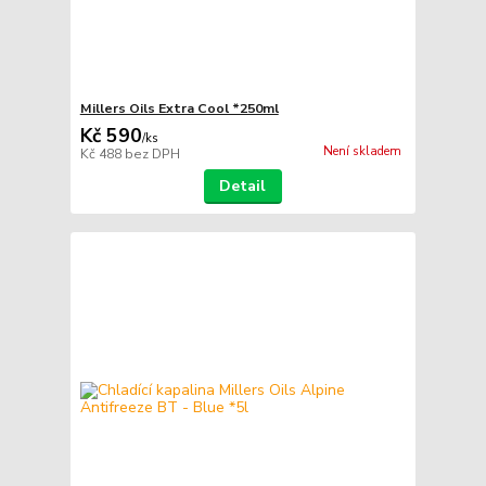
Millers Oils Extra Cool *250ml
Kč 590
/
ks
Není skladem
Kč 488
bez DPH
Detail