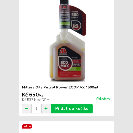
Millers Oils Petrol Power ECOMAX *500ml
Kč 650
/
ks
Skladem
Kč 537
bez DPH
Přidat do košíku
Akce