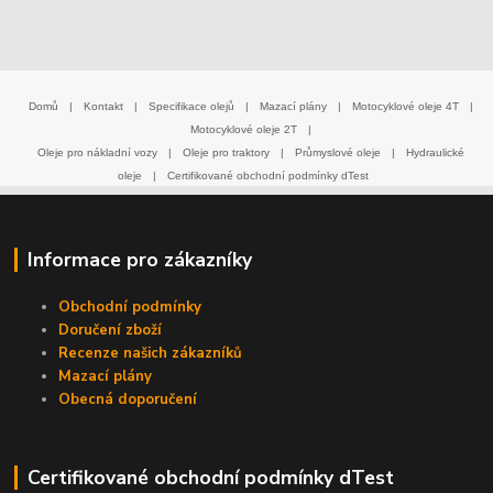
Domů
|
Kontakt
|
Specifikace olejů
|
Mazací plány
|
Motocyklové oleje 4T
|
Motocyklové oleje 2T
|
Oleje pro nákladní vozy
|
Oleje pro traktory
|
Průmyslové oleje
|
Hydraulické
oleje
|
Certifikované obchodní podmínky dTest
Informace pro zákazníky
Obchodní podmínky
Doručení zboží
Recenze našich zákazníků
Mazací plány
Obecná doporučení
Certifikované obchodní podmínky dTest