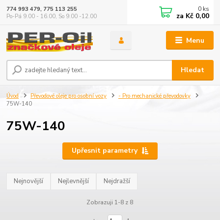
0
ks
774 993 479, 775 113 255
za
Kč 0,00
Po-Pá 9.00 - 16.00, So 9.00 -12.00
Menu
Hledat
Úvod
Převodové oleje pro osobní vozy
- Pro mechanické převodovky
75W-140
75W-140
Upřesnit parametry
Nejnovější
Nejlevnější
Nejdražší
Zobrazuji 1-8 z 8