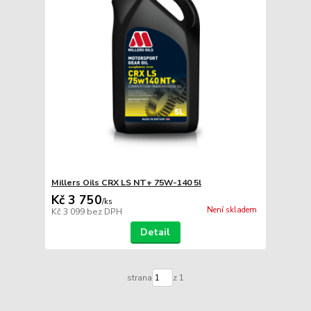
Millers Oils CRX LS NT+ 75W-140 5l
Kč 3 750
/
ks
Není skladem
Kč 3 099
bez DPH
Detail
strana
z 1