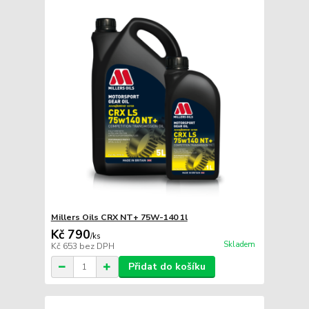
Millers Oils CRX NT+ 75W-140 1l
Kč 790
/
ks
Skladem
Kč 653
bez DPH
Přidat do košíku