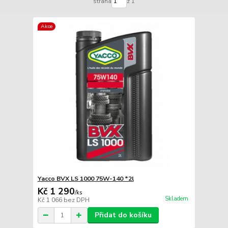
strana
z 1
Akce
Yacco BVX LS 1000 75W-140 *2l
Kč 1 290
/
ks
Skladem
Kč 1 066
bez DPH
Přidat do košíku