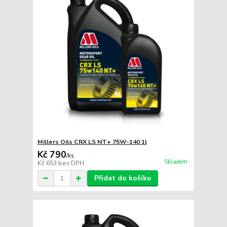
Millers Oils CRX LS NT+ 75W-140 1l
Kč 790
/
ks
Skladem
Kč 653
bez DPH
Přidat do košíku