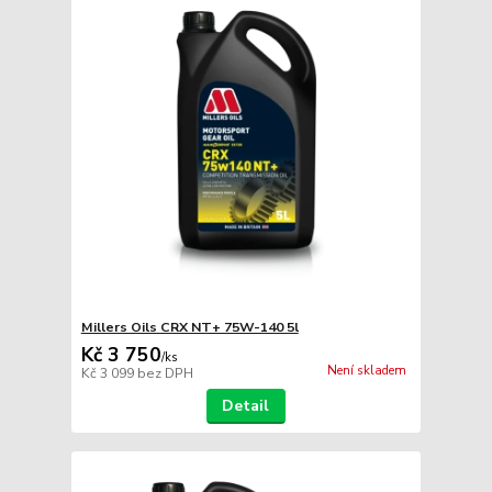
Millers Oils CRX NT+ 75W-140 5l
Kč 3 750
/
ks
Není skladem
Kč 3 099
bez DPH
Detail