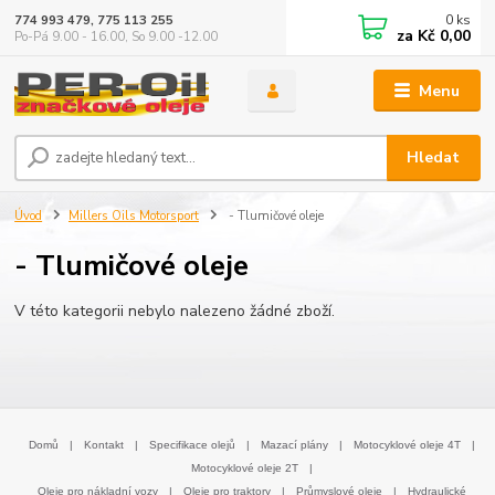
0
ks
774 993 479, 775 113 255
za
Kč 0,00
Po-Pá 9.00 - 16.00, So 9.00 -12.00
Menu
Hledat
Úvod
Millers Oils Motorsport
- Tlumičové oleje
- Tlumičové oleje
V této kategorii nebylo nalezeno žádné zboží.
Domů
|
Kontakt
|
Specifikace olejů
|
Mazací plány
|
Motocyklové oleje 4T
|
Motocyklové oleje 2T
|
Oleje pro nákladní vozy
|
Oleje pro traktory
|
Průmyslové oleje
|
Hydraulické