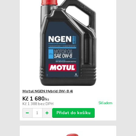
Motul NGEN Hybrid 0W-8 4l
Kč 1 680
/
ks
Skladem
Kč 1 388
bez DPH
Přidat do košíku