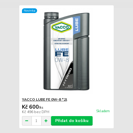
Novinka
YACCO LUBE FE 0W-8 *2l
Kč 600
/
ks
Skladem
Kč 496
bez DPH
Přidat do košíku