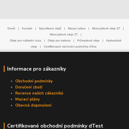
Domů
|
Kontakt
|
Specifikace olejů
|
Mazací plány
|
Motocyklové oleje 4T
|
Motocyklové oleje 2T
|
Oleje pro nákladní vozy
|
Oleje pro traktory
|
Průmyslové oleje
|
Hydraulické
oleje
|
Certifikované obchodní podmínky dTest
Informace pro zákazníky
Obchodní podmínky
Doručení zboží
Recenze našich zákazníků
Mazací plány
Obecná doporučení
Certifikované obchodní podmínky dTest