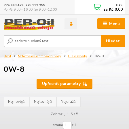
0
ks
774 993 479, 775 113 255
za
Kč 0,00
Po-Pá 9.00 - 16.00, So 9.00 -12.00
Menu
Hledat
Úvod
Motorové oleje pro osobní vozy
Dle viskozity
0W-8
0W-8
Upřesnit parametry
Nejnovější
Nejlevnější
Nejdražší
Zobrazuji 1-5 z 5
strana
z 1