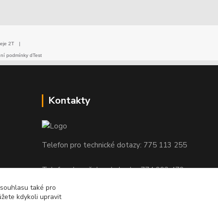
eje 2T
|
dní podmínky dTest
Kontakty
Telefon pro technické dotazy: 775 113 255
Telefon do našeho obchodu : 774 993 479
 souhlasu také pro
info@znackoveoleje.cz
žete kdykoli upravit