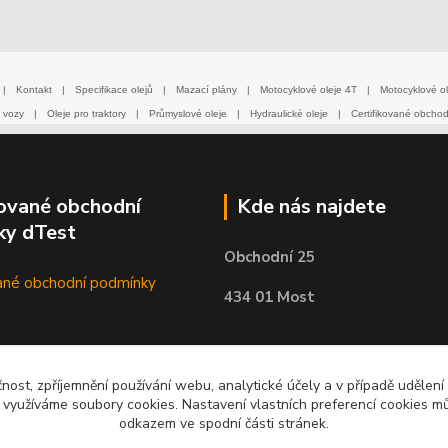
|
Kontakt
|
Specifikace olejů
|
Mazací plány
|
Motocyklové oleje 4T
|
Motocyklové ol
 vozy
|
Oleje pro traktory
|
Průmyslové oleje
|
Hydraulické oleje
|
Certifikované obcho
kované obchodní
Kde nás najdete
ky dTest
Obchodní 25
434 01 Most
čnost, zpříjemnění používání webu, analytické účely a v případě udělení
y využíváme soubory cookies. Nastavení vlastních preferencí cookies mů
odkazem ve spodní části stránek.