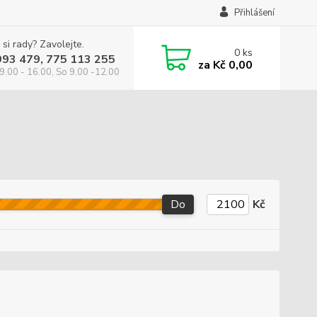
Přihlášení
 si rady? Zavolejte.
0
ks
993 479, 775 113 255
za
Kč 0,00
9.00 - 16.00, So 9.00 -12.00
Do
Kč