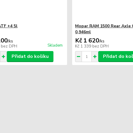
TF +4 5l
Mopar RAM 1500 Rear Axle 
0,946ml
100
Kč 1 620
/
ks
/
ks
Skladem
6
bez DPH
Kč 1 339
bez DPH
Přidat do košíku
Přidat do ko