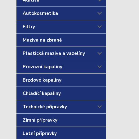
Aditiva
Autokosmetika
Filtry
Maziva na zbraně
Plastická maziva a vazelíny
Provozní kapaliny
Brzdové kapaliny
Chladící kapaliny
Technické přípravky
Zimní přípravky
Letní přípravky