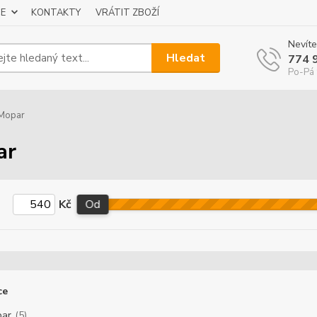
E
KONTAKTY
VRÁTIT ZBOŽÍ
Nevíte
Hledat
774 
Po-Pá 
Mopar
ar
Kč
Od
ce
ar
(5)