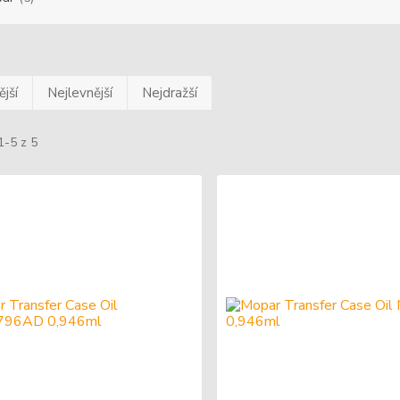
jší
Nejlevnější
Nejdražší
1-5 z 5