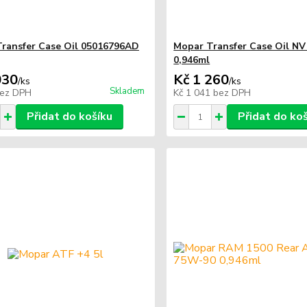
ransfer Case Oil 05016796AD
Mopar Transfer Case Oil NV
0,946ml
030
Kč 1 260
/
ks
/
ks
Skladem
ez DPH
Kč 1 041
bez DPH
Přidat do košíku
Přidat do ko