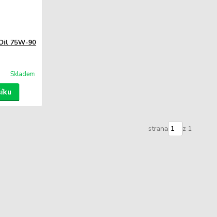
Oil 75W-90
Skladem
šíku
strana
z 1