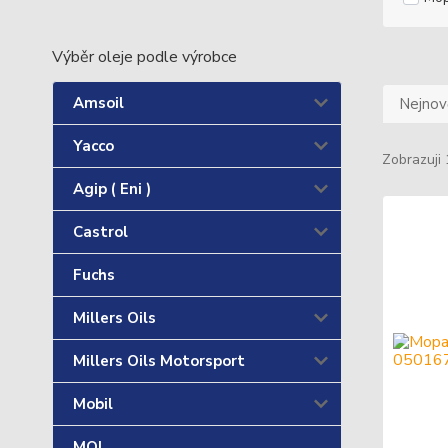
Výběr oleje podle výrobce
Amsoil
Nejnově
Yacco
Zobrazuji 
Agip ( Eni )
Castrol
Fuchs
Millers Oils
Millers Oils Motorsport
Mobil
MOL