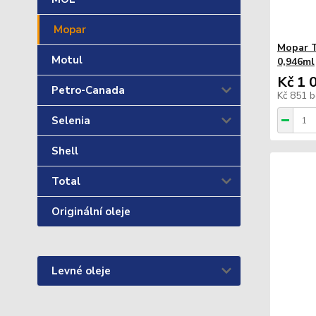
Mopar
Mopar T
Motul
0,946ml
Kč 1 
Petro-Canada
Kč 851
b
Selenia
Shell
Total
Originální oleje
Levné oleje