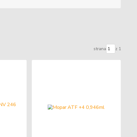
strana
z 1