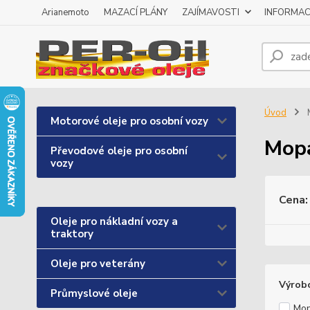
Arianemoto
MAZACÍ PLÁNY
ZAJÍMAVOSTI
INFORMAC
Úvod
Motorové oleje pro osobní vozy
Mop
Převodové oleje pro osobní
vozy
Cena:
Oleje pro nákladní vozy a
traktory
Oleje pro veterány
Výrob
Průmyslové oleje
Mop