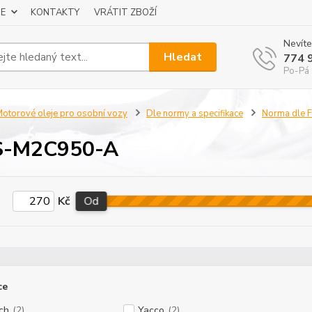
E
KONTAKTY
VRÁTIT ZBOŽÍ
Nevíte
Hledat
774 
Po-Pá 
otorové oleje pro osobní vozy
Dle normy a specifikace
Norma dle
-M2C950-A
Kč
Od
ce
ch
(2)
Yacco
(2)