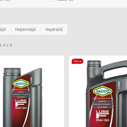
jší
Nejlevnější
Nejdražší
1-4 z 4
Akce