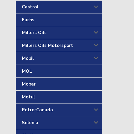
Castrol
Fuchs
Millers Oils
Millers Oils Motorsport
Mobil
MOL
Mopar
Motul
Petro-Canada
Selenia