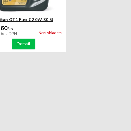
itan GT1 Flex C2 0W-30 5l
360
/
ks
Není skladem
4
bez DPH
Detail