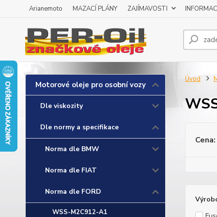
Arianemoto
MAZACÍ PLÁNY
ZAJÍMAVOSTI
INFORMAC
Úvod
M
Motorové oleje pro osobní vozy
WSS
Dle viskozity
Dle normy a specifikace
Cena:
Norma dle BMW
Norma dle FIAT
Norma dle FORD
Výrob
WSS-M2C912-A1
Fus