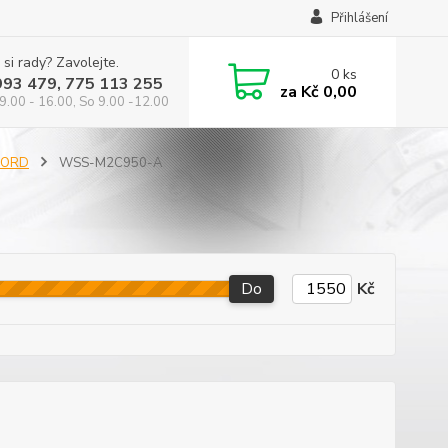
Přihlášení
 si rady? Zavolejte.
0
ks
993 479, 775 113 255
za
Kč 0,00
9.00 - 16.00, So 9.00 -12.00
 FORD
WSS-M2C950-A
Do
Kč