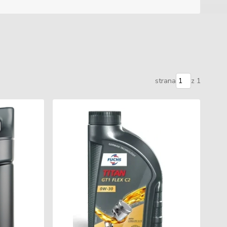
strana
z 1