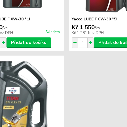
UBE F 0W-30 *1l
Yacco LUBE F 0W-30 *5l
0
Kč 1 550
/
ks
/
ks
Skladem
ez DPH
Kč 1 281
bez DPH
Přidat do košíku
Přidat do ko