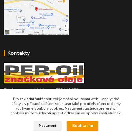
Kontakty
Telefon pro technické dotazy: 775 113 255
Pro základní funkčnost, zpříjemnění používání webu, analytické
Telefon do našeho obchodu : 774 993 479
účely a v případě udělení souhlasu také pro účely cílení reklamy
využíváme soubory cookies. Nastavení vlastních preferencí
cookies můžete kdykoli upravit odkazem ve spodní části stránek.
info@znackoveoleje.cz
Souhlasím
Nastavení