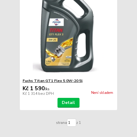
Fuchs Titan GT1 Flex 5 0W-20 5l
Kč 1 590
/
ks
Není skladem
Kč 1 314
bez DPH
Detail
strana
z 1