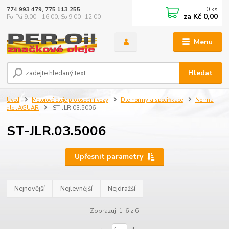
0
ks
774 993 479, 775 113 255
za
Kč 0,00
Po-Pá 9.00 - 16.00, So 9.00 -12.00
Menu
Hledat
Úvod
Motorové oleje pro osobní vozy
Dle normy a specifikace
Norma
dle JAGUAR
ST-JLR.03.5006
ST-JLR.03.5006
Upřesnit parametry
Nejnovější
Nejlevnější
Nejdražší
Zobrazuji 1-6 z 6