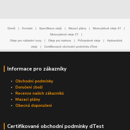
Domů
|
Kontakt
|
Specifikace olejů
|
Mazací plány
|
Motocyklové oleje 4T
|
Motocyklové oleje 2T
|
Oleje pro nákladní vozy
|
Oleje pro traktory
|
Průmyslové oleje
|
Hydraulické
oleje
|
Certifikované obchodní podmínky dTest
Informace pro zákazníky
Obchodní podmínky
Doručení zboží
Recenze našich zákazníků
Mazací plány
Obecná doporučení
Certifikované obchodní podmínky dTest