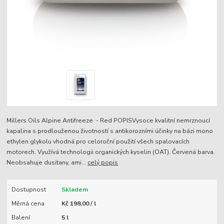
Millers Oils Alpine Antifreeze - Red POPISVysoce kvalitní nemrznoucí
kapalina s prodlouženou životností s antikorozními účinky na bázi mono
ethylen glykolu vhodná pro celoroční použití všech spalovacích
motorech. Využívá technologii organických kyselin (OAT). Červená barva.
Neobsahuje dusitany, ami...
celý popis
Dostupnost
Skladem
Měrná cena
Kč 198,00 / l
Balení
5 l