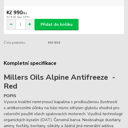
Kč 990
/
ks
Kč 818
bez DPH
Přidat do košíku
Číslo produktu:
MO 603
Kompletní specifikace
Millers Oils Alpine Antifreeze -
Red
POPIS
Vysoce kvalitní nemrznoucí kapalina s prodlouženou životností
s antikorozními účinky na bázi mono ethylen glykolu vhodná pro
celoroční použití všech spalovacích motorech. Využívá technologii
organických kyselin (OAT). Červená barva. Neobsahuje dusitany,
aminy, fosfáty, boritany, silikáty a žádná jiná minerální aditiva.