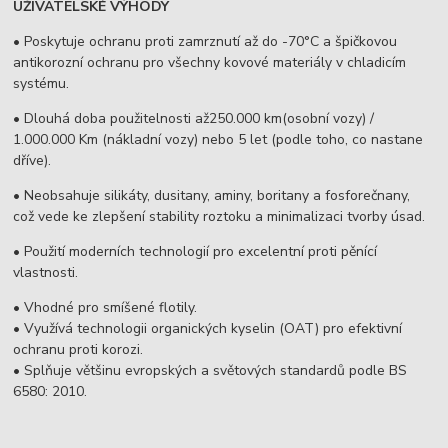
UŽIVATELSKÉ VÝHODY
• Poskytuje ochranu proti zamrznutí až do -70°C a špičkovou
antikorozní ochranu pro všechny kovové materiály v chladicím
systému.
• Dlouhá doba použitelnosti až250.000 km(osobní vozy) /
1.000.000 Km (nákladní vozy) nebo 5 let (podle toho, co nastane
dříve).
• Neobsahuje silikáty, dusitany, aminy, boritany a fosforečnany,
což vede ke zlepšení stability roztoku a minimalizaci tvorby úsad.
• Použití moderních technologií pro excelentní proti pěnící
vlastnosti.
• Vhodné pro smíšené flotily.
• Využívá technologii organických kyselin (OAT) pro efektivní
ochranu proti korozi.
• Splňuje většinu evropských a světových standardů podle BS
6580: 2010.