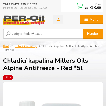
0
ks
774 993 479, 775 113 255
za
Kč 0,00
Po-Pá 9.00 - 16.00, So 9.00 -12.00
Menu
Hledat
Úvod
Chladící kapaliny
Chladící kapalina Millers Oils Alpine Antifreeze
- Red *5l
Chladící kapalina Millers Oils
Alpine Antifreeze - Red *5l
Akce