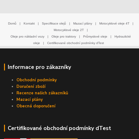
Domů
|
Kontakt
|
Specifikace olejů
|
Mazací plány
|
Motocyklové oleje 4T
|
Motocyklové oleje 2T
|
Oleje pro nákladní vozy
|
Oleje pro traktory
|
Průmyslové oleje
|
Hydraulické
oleje
|
Certifikované obchodní podmínky dTest
Informace pro zákazníky
Obchodní podmínky
Doručení zboží
Recenze našich zákazníků
Mazací plány
Obecná doporučení
Certifikované obchodní podmínky dTest