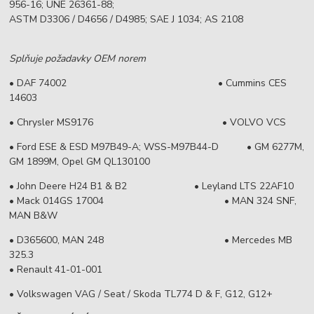
956-16; UNE 26361-88;
ASTM D3306 / D4656 / D4985; SAE J 1034; AS 2108
Splňuje požadavky OEM norem
• DAF 74002 • Cummins CES
14603
• Chrysler MS9176 • VOLVO VCS
• Ford ESE & ESD M97B49-A; WSS-M97B44-D • GM 6277M,
GM 1899M, Opel GM QL130100
• John Deere H24 B1 & B2 • Leyland LTS 22AF10
• Mack 014GS 17004 • MAN 324 SNF,
MAN B&W
• D365600, MAN 248 • Mercedes MB
325.3
• Renault 41-01-001
• Volkswagen VAG / Seat / Skoda TL774 D & F, G12, G12+