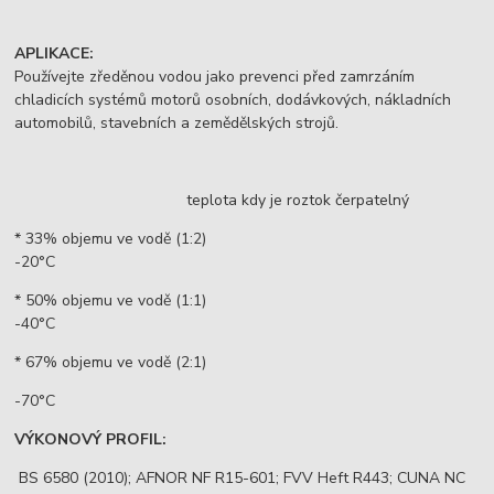
APLIKACE:
Používejte zředěnou vodou jako prevenci před zamrzáním
chladicích systémů motorů osobních, dodávkových, nákladních
automobilů, stavebních a zemědělských strojů.
teplota kdy je roztok čerpatelný
* 33% objemu ve vodě (1:2)
-20°C
* 50% objemu ve vodě (1:1)
-40°C
* 67% objemu ve vodě (2:1)
-70°C
VÝKONOVÝ PROFIL:
BS 6580 (2010); AFNOR NF R15-601; FVV Heft R443; CUNA NC