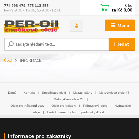
0
ks
774 993 479, 775 113 255
za
Kč 0,00
Po-Pá 9.00 - 16.00, So 9.00 -12.00
Menu
Hledat
Úvod
INFORMACE
Domů
|
Kontakt
|
Specifikace olejů
|
Mazací plány
|
Motocyklové oleje 4T
|
Motocyklové oleje 2T
|
Oleje pro nákladní vozy
|
Oleje pro traktory
|
Průmyslové oleje
|
Hydraulické
oleje
|
Certifikované obchodní podmínky dTest
Informace pro zákazníky