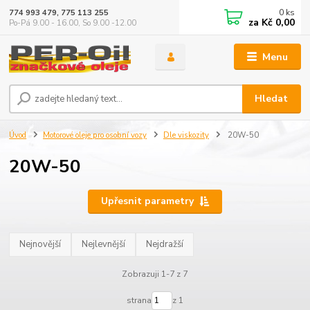
0
ks
774 993 479, 775 113 255
za
Kč 0,00
Po-Pá 9.00 - 16.00, So 9.00 -12.00
Menu
Hledat
Úvod
Motorové oleje pro osobní vozy
Dle viskozity
20W-50
20W-50
Upřesnit parametry
Nejnovější
Nejlevnější
Nejdražší
Zobrazuji 1-7 z 7
strana
z 1