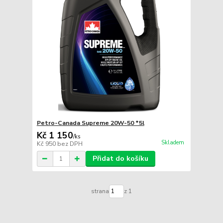
Petro-Canada Supreme 20W-50 *5l
Kč 1 150
/
ks
Skladem
Kč 950
bez DPH
Přidat do košíku
strana
z 1