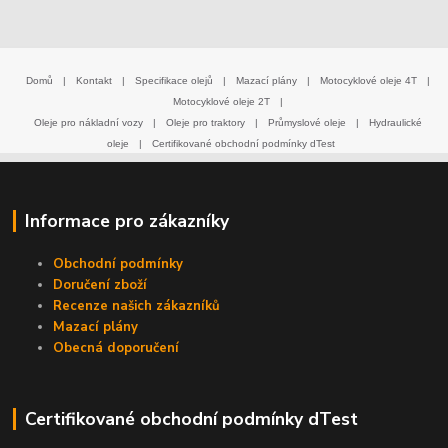
Domů
|
Kontakt
|
Specifikace olejů
|
Mazací plány
|
Motocyklové oleje 4T
|
Motocyklové oleje 2T
|
Oleje pro nákladní vozy
|
Oleje pro traktory
|
Průmyslové oleje
|
Hydraulické
oleje
|
Certifikované obchodní podmínky dTest
Informace pro zákazníky
Obchodní podmínky
Doručení zboží
Recenze našich zákazníků
Mazací plány
Obecná doporučení
Certifikované obchodní podmínky dTest