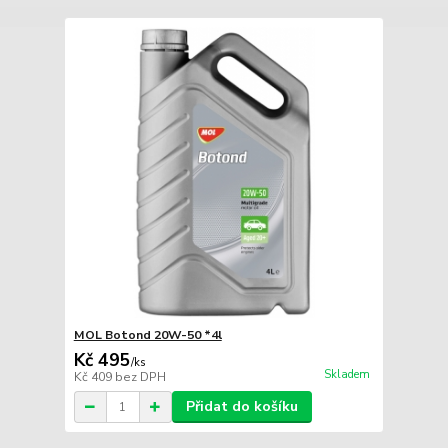
MOL Botond 20W-50 *4l
Kč 495
/
ks
Skladem
Kč 409
bez DPH
Přidat do košíku