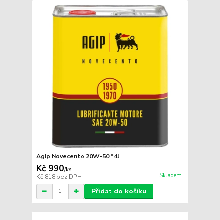
Agip Novecento 20W-50 *4l
Kč 990
/
ks
Skladem
Kč 818
bez DPH
Přidat do košíku