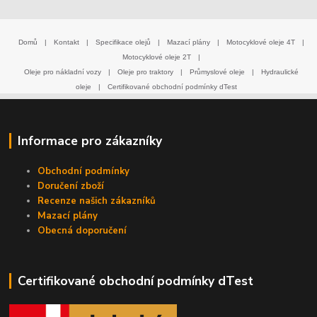
Domů
|
Kontakt
|
Specifikace olejů
|
Mazací plány
|
Motocyklové oleje 4T
|
Motocyklové oleje 2T
|
Oleje pro nákladní vozy
|
Oleje pro traktory
|
Průmyslové oleje
|
Hydraulické
oleje
|
Certifikované obchodní podmínky dTest
Informace pro zákazníky
Obchodní podmínky
Doručení zboží
Recenze našich zákazníků
Mazací plány
Obecná doporučení
Certifikované obchodní podmínky dTest