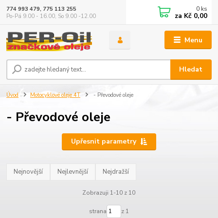
0
ks
774 993 479, 775 113 255
za
Kč 0,00
Po-Pá 9.00 - 16.00, So 9.00 -12.00
Menu
Hledat
Úvod
Motocyklové oleje 4T
- Převodové oleje
- Převodové oleje
Upřesnit parametry
Nejnovější
Nejlevnější
Nejdražší
Zobrazuji 1-10 z 10
strana
z 1