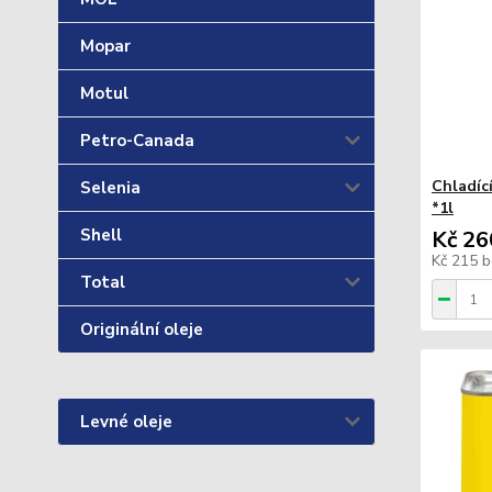
Mopar
Motul
Petro-Canada
Chladíc
Selenia
*1l
Shell
Kč 26
Kč 215
b
Total
Originální oleje
Levné oleje