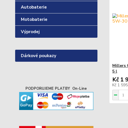
Autobaterie
Motobaterie
Výprodej
Dárkové poukazy
Millers
5 l
Kč 1 
Kč 1 59
PODPORUJEME PLATBY On-Line