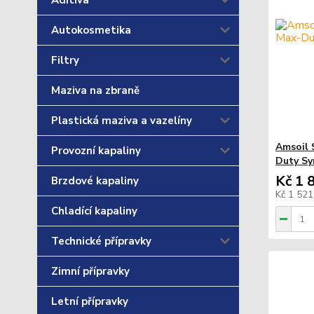
Aditiva
Autokosmetika
Filtry
Maziva na zbraně
Plastická maziva a vazelíny
Amsoil 
Provozní kapaliny
Duty Syn
Kč 1 
Brzdové kapaliny
Kč 1 52
Chladící kapaliny
Technické přípravky
Zimní přípravky
Letní přípravky