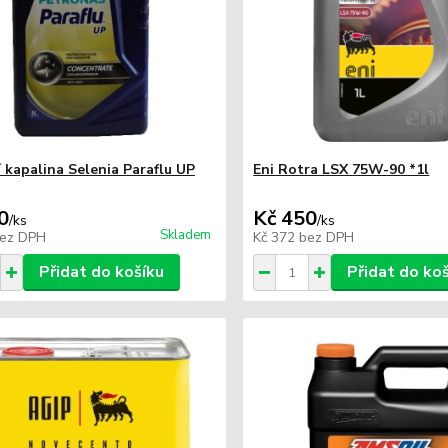
í kapalina Selenia Paraflu UP
Eni Rotra LSX 75W-90 *1l
0
Kč 450
/
ks
/
ks
Skladem
ez DPH
Kč 372
bez DPH
Přidat do košíku
Přidat do ko