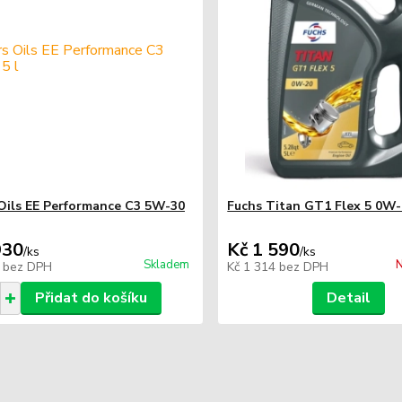
 Oils EE Performance C3 5W-30
Fuchs Titan GT1 Flex 5 0W-
930
Kč 1 590
/
ks
/
ks
Skladem
N
5
bez DPH
Kč 1 314
bez DPH
Přidat do košíku
Detail