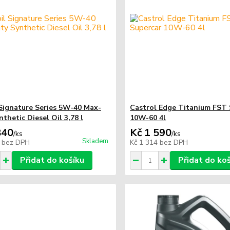
Signature Series 5W-40 Max-
Castrol Edge Titanium FST 
thetic Diesel Oil 3,78 l
10W-60 4l
840
Kč 1 590
/
ks
/
ks
Skladem
1
bez DPH
Kč 1 314
bez DPH
Přidat do košíku
Přidat do ko