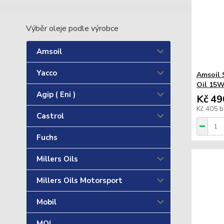
Výběr oleje podle výrobce
Amsoil
Yacco
Amsoil 
Oil 15W
Agip ( Eni )
Kč 49
Kč 405
b
Castrol
Fuchs
Millers Oils
Millers Oils Motorsport
Mobil
MOL