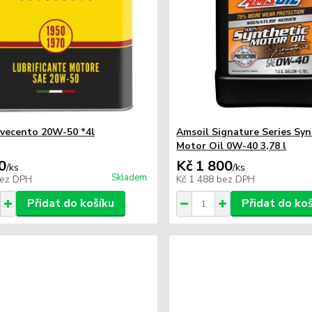
vecento 20W-50 *4l
Amsoil Signature Series Syn
Motor Oil 0W-40 3,78 l
0
Kč 1 800
/
ks
/
ks
Skladem
ez DPH
Kč 1 488
bez DPH
Přidat do košíku
Přidat do ko