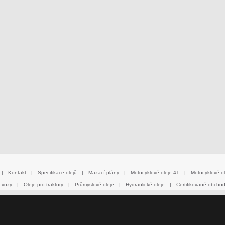
|
Kontakt
|
Specifikace olejů
|
Mazací plány
|
Motocyklové oleje 4T
|
Motocyklové ol
 vozy
|
Oleje pro traktory
|
Průmyslové oleje
|
Hydraulické oleje
|
Certifikované obcho