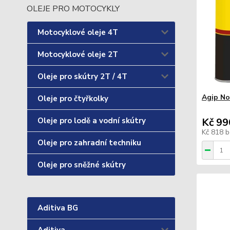
OLEJE PRO MOTOCYKLY
Motocyklové oleje 4T
Motocyklové oleje 2T
Oleje pro skútry 2T / 4T
Agip No
Oleje pro čtyřkolky
Oleje pro lodě a vodní skútry
Kč 99
Kč 818
b
Oleje pro zahradní techniku
Oleje pro sněžné skútry
Aditiva BG