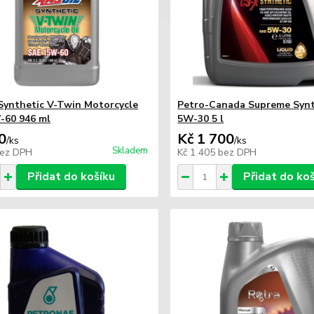
Synthetic V-Twin Motorcycle
Petro-Canada Supreme Synt
-60 946 ml
5W-30 5 l
0
Kč 1 700
/
ks
/
ks
Skladem
ez DPH
Kč 1 405
bez DPH
Přidat do košíku
Přidat do ko