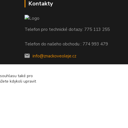
Kontakty
Telefon pro technické dotazy: 775 113 255
Telefon do našeho obchodu : 774 993 479
info@znackoveoleje.cz
 souhlasu také pro
žete kdykoli upravit
Vytvořeno na
Eshop-rychle.cz