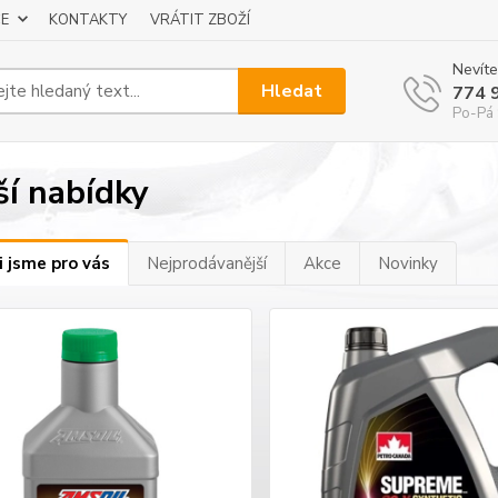
E
KONTAKTY
VRÁTIT ZBOŽÍ
Nevíte
Hledat
774 
Po-Pá 
ší nabídky
i jsme pro vás
Nejprodávanější
Akce
Novinky