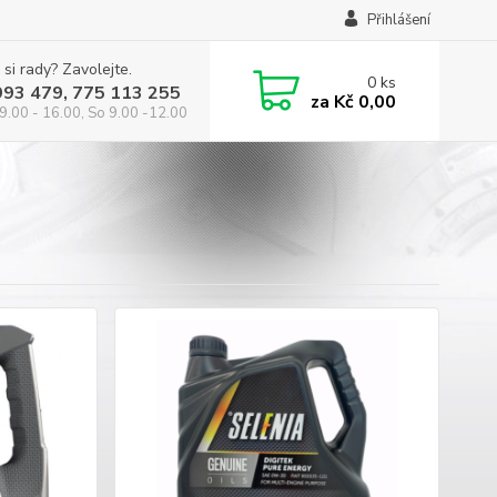
Přihlášení
 si rady? Zavolejte.
0
ks
993 479, 775 113 255
za
Kč 0,00
9.00 - 16.00, So 9.00 -12.00