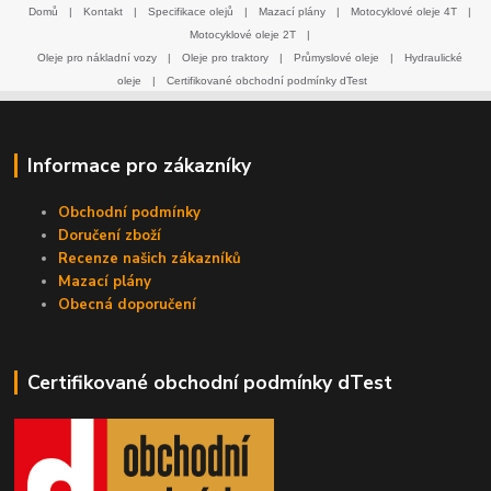
Domů
|
Kontakt
|
Specifikace olejů
|
Mazací plány
|
Motocyklové oleje 4T
|
Motocyklové oleje 2T
|
Oleje pro nákladní vozy
|
Oleje pro traktory
|
Průmyslové oleje
|
Hydraulické
oleje
|
Certifikované obchodní podmínky dTest
Informace pro zákazníky
Obchodní podmínky
Doručení zboží
Recenze našich zákazníků
Mazací plány
Obecná doporučení
Certifikované obchodní podmínky dTest