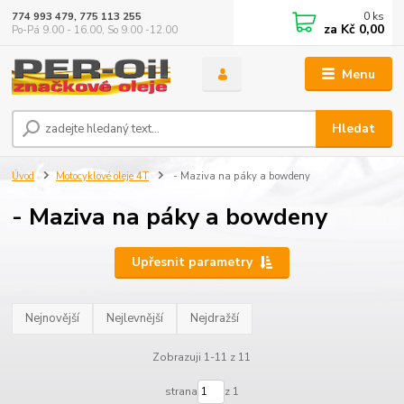
0
ks
774 993 479, 775 113 255
za
Kč 0,00
Po-Pá 9.00 - 16.00, So 9.00 -12.00
Menu
Hledat
Úvod
Motocyklové oleje 4T
- Maziva na páky a bowdeny
- Maziva na páky a bowdeny
Upřesnit parametry
Nejnovější
Nejlevnější
Nejdražší
Zobrazuji 1-11 z 11
strana
z 1