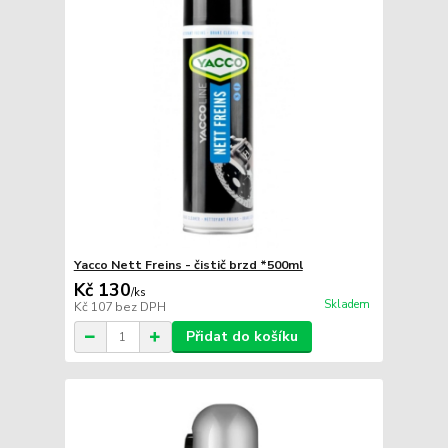
Yacco Nett Freins - čistič brzd *500ml
Kč 130
/
ks
Skladem
Kč 107
bez DPH
Přidat do košíku