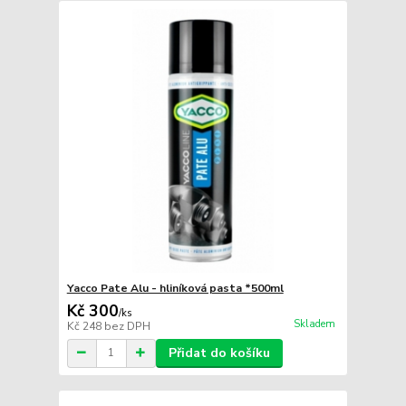
Yacco Pate Alu - hliníková pasta *500ml
Kč 300
/
ks
Skladem
Kč 248
bez DPH
Přidat do košíku