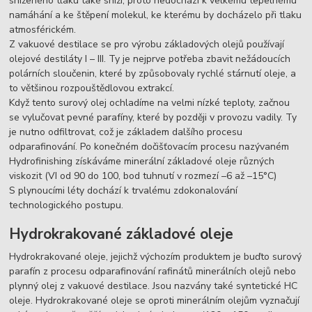
sníženého tlaku také sníží, proto nedochází k velkému tepelnému
namáhání a ke štěpení molekul, ke kterému by docházelo při tlaku
atmosférickém.
Z vakuové destilace se pro výrobu základových olejů používají
olejové destiláty I – III. Ty je nejprve potřeba zbavit nežádoucích
polárních sloučenin, které by způsobovaly rychlé stárnutí oleje, a
to většinou rozpouštědlovou extrakcí.
Když tento surový olej ochladíme na velmi nízké teploty, začnou
se vylučovat pevné parafíny, které by později v provozu vadily. Ty
je nutno odfiltrovat, což je základem dalšího procesu
odparafinování. Po konečném dočišťovacím procesu nazývaném
Hydrofinishing získáváme minerální základové oleje různých
viskozit (VI od 90 do 100, bod tuhnutí v rozmezí –6 až –15°C)
S plynoucími léty dochází k trvalému zdokonalování
technologického postupu.
Hydrokrakované základové oleje
Hydrokrakované oleje, jejichž výchozím produktem je buďto surový
parafín z procesu odparafinování rafinátů minerálních olejů nebo
plynný olej z vakuové destilace. Jsou nazvány také syntetické HC
oleje. Hydrokrakované oleje se oproti minerálním olejům vyznačují