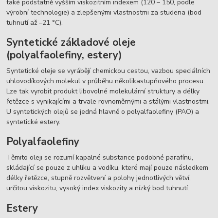
také podstatně vyšším viskozitním indexem (120 – 150, podle
výrobní technologie) a zlepšenými vlastnostmi za studena (bod
tuhnutí až –21 °C).
Syntetické základové oleje
(polyalfaolefiny, estery)
Syntetické oleje se vyrábějí chemickou cestou, vazbou speciálních
uhlovodíkových molekul v průběhu několikastupňového procesu.
Lze tak vyrobit produkt libovolné molekulární struktury a délky
řetězce s vynikajícími a trvale rovnoměrnými a stálými vlastnostmi.
U syntetických olejů se jedná hlavně o polyalfaolefiny (PAO) a
syntetické estery.
Polyalfaolefiny
Těmito oleji se rozumí kapalné substance podobné parafínu,
skládající se pouze z uhlíku a vodíku, které mají pouze následkem
délky řetězce, stupně rozvětvení a polohy jednotlivých větví,
určitou viskozitu, vysoký index viskozity a nízký bod tuhnutí.
Estery