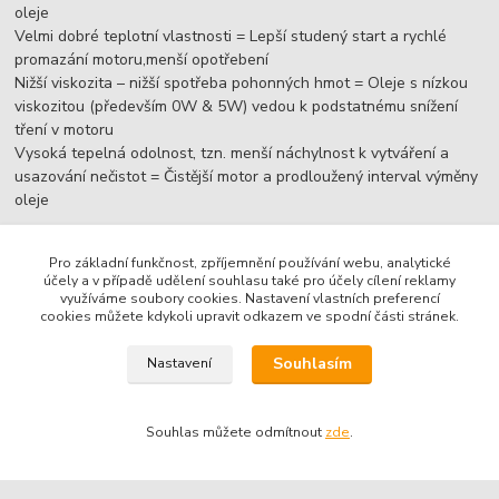
oleje
Velmi dobré teplotní vlastnosti = Lepší studený start a rychlé
promazání motoru,menší opotřebení
Nižší viskozita – nižší spotřeba pohonných hmot = Oleje s nízkou
viskozitou (především 0W & 5W) vedou k podstatnému snížení
tření v motoru
Vysoká tepelná odolnost, tzn. menší náchylnost k vytváření a
usazování nečistot = Čistější motor a prodloužený interval výměny
oleje
Pro základní funkčnost, zpříjemnění používání webu, analytické
účely a v případě udělení souhlasu také pro účely cílení reklamy
využíváme soubory cookies. Nastavení vlastních preferencí
cookies můžete kdykoli upravit odkazem ve spodní části stránek.
Souhlasím
Nastavení
Domů
|
Kontakt
|
Specifikace olejů
|
Mazací plány
|
Motocyklové oleje 4T
|
Motocyklové oleje 2T
|
Oleje pro nákladní vozy
|
Oleje pro traktory
|
Průmyslové oleje
|
Hydraulické
Souhlas můžete odmítnout
zde
.
oleje
|
Certifikované obchodní podmínky dTest