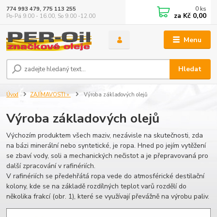
0
ks
774 993 479, 775 113 255
za
Kč 0,00
Po-Pá 9.00 - 16.00, So 9.00 -12.00
Menu
Hledat
Úvod
ZAJÍMAVOSTI »
Výroba základových olejů
Výroba základových olejů
Výchozím produktem všech maziv, nezávisle na skutečnosti, zda
na bázi minerální nebo syntetické, je ropa. Hned po jejím vytěžení
se zbaví vody, soli a mechanických nečistot a je přepravovaná pro
další zpracování v rafinériích.
V rafinériích se předehřátá ropa vede do atmosférické destilační
kolony, kde se na základě rozdílných teplot varů rozdělí do
několika frakcí (obr. 1), které se využívají převážně na výrobu paliv.