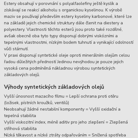
Estery obsahují v porovnání s polyalfaolefiny ještě kyslík a
získávají se reakcí alkoholu s organickou kyselinou. K výrobě
maziv se používají především estery kyseliny karbonové, které lze
na základě jejich chemické struktury dále členit na diestery a
polyestery. Vlastnosti těchto esterů jsou proto také rozdílné,
avšak obecně oba tyto typy disponují dobrými viskózními a
tepelnými vlastnostmi, nízkým bodem tuhnutí a vynikající odolností
vůči stárnutí.
V praxi disponují syntetické oleje oproti minerálním olejům celou
řadou důležitých předností Jedinou nevýhodou je pouze jejich
vysoká cena podmíněná nákladnou výrobou syntetických
základových olejů.
Výhody syntetických základových olejů
Vyšší únosnost mazacího filmu = Lepší ochrana proti otěru
(ložisek, pístních kroužků, ventilů)
Neobsahují žádné nestabilní komponenty = Vyšší oxidační a
tepelná stabilita
Vyšší viskozitní index, méně aditiv pro jeho zlepšení = Zlepšená
střihová stabilita
Nízká těkavost a nízké ztráty odpařováním = Snížená spotřeba