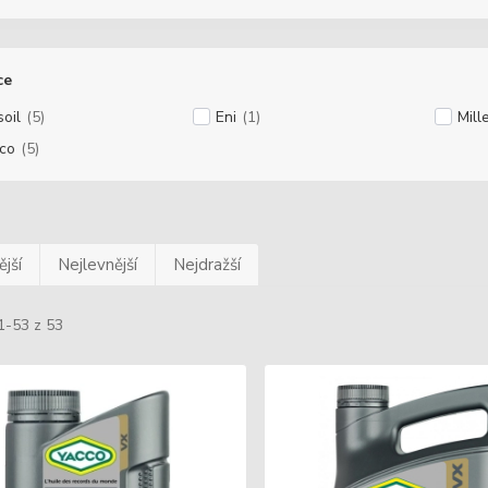
ce
oil
(5)
Eni
(1)
Mill
co
(5)
jší
Nejlevnější
Nejdražší
1-53 z 53