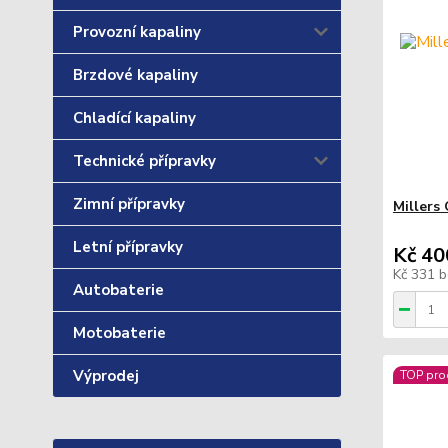
Provozní kapaliny
Brzdové kapaliny
Chladící kapaliny
Technické přípravky
Zimní přípravky
Millers 
Letní přípravky
Kč 40
Kč 331
b
Autobaterie
Motobaterie
Výprodej
TOP pro