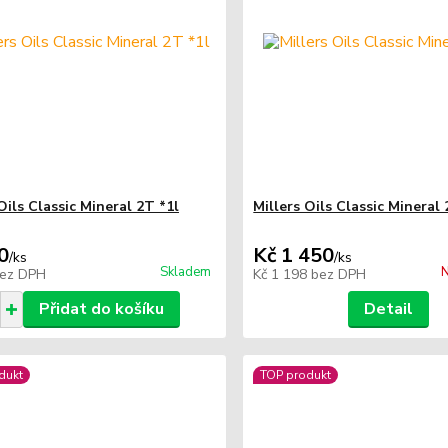
Oils Classic Mineral 2T *1l
Millers Oils Classic Mineral 
0
Kč 1 450
/
ks
/
ks
Skladem
N
ez DPH
Kč 1 198
bez DPH
Přidat do košíku
Detail
dukt
TOP produkt