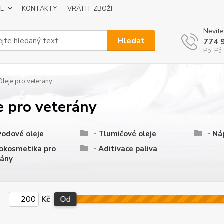
E
KONTAKTY
VRÁTIT ZBOŽÍ
Nevíte
Hledat
774 
Po-Pá 
leje pro veterány
e pro veterány
vodové oleje
- Tlumičové oleje
- Ná
okosmetika pro
- Aditivace paliva
rány
Kč
Od