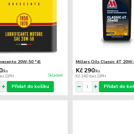
vecento 20W-50 *4l
Millers Oils Classic 4T 20W-
0
Kč 290
/
ks
/
ks
Skladem
ez DPH
Kč 240
bez DPH
Přidat do košíku
Přidat do ko