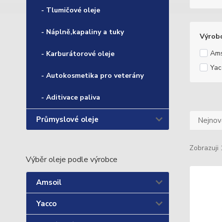
- Tlumičové oleje
- Náplně,kapaliny a tuky
Výrob
Ams
- Karburátorové oleje
Yac
- Autokosmetika pro veterány
- Aditivace paliva
Průmyslové oleje
Nejnově
Zobrazuji 
Výběr oleje podle výrobce
Amsoil
Yacco