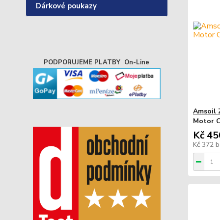
Dárkové poukazy
PODPORUJEME PLATBY On-Line
Amsoil 
Motor O
Kč 45
Kč 372
b