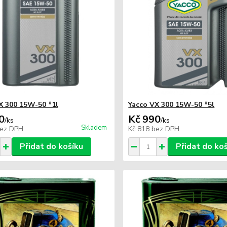
X 300 15W-50 *1l
Yacco VX 300 15W-50 *5l
0
Kč 990
/
ks
/
ks
Skladem
ez DPH
Kč 818
bez DPH
Přidat do košíku
Přidat do ko