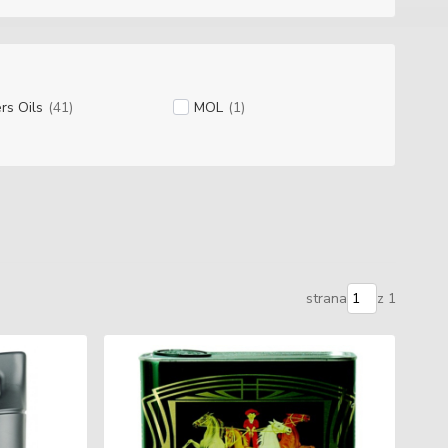
ers Oils
(41)
MOL
(1)
strana
z 1