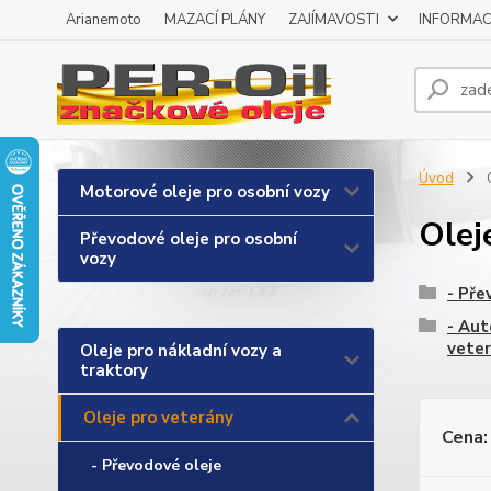
Arianemoto
MAZACÍ PLÁNY
ZAJÍMAVOSTI
INFORMAC
Úvod
O
Motorové oleje pro osobní vozy
Olej
Převodové oleje pro osobní
vozy
- Pře
- Aut
vete
Oleje pro nákladní vozy a
traktory
Oleje pro veterány
Cena:
- Převodové oleje