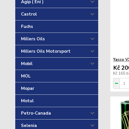
Agip ( Eni )
Castrol
Fuchs
Millers Oils
Millers Oils Motorsport
Yacco V
Mobil
Kč 20
Kč 165
b
MOL
Mopar
Motul
Petro-Canada
Selenia