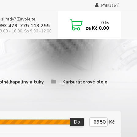
Přihlášení
 si rady? Zavolejte.
0
ks
993 479, 775 113 255
za
Kč 0,00
9.00 - 16.00, So 9.00 -12.00
plně,kapaliny a tuky
- Karburátorové oleje
Do
Kč