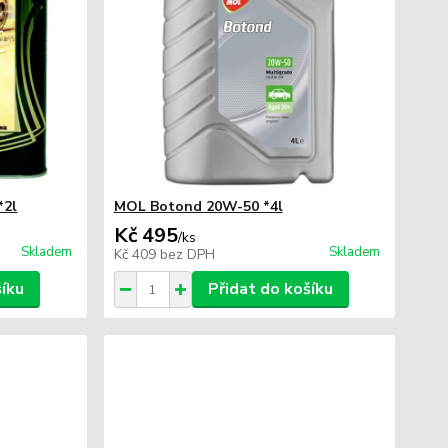
*2l
MOL Botond 20W-50 *4l
Kč 495
/
ks
Skladem
Skladem
Kč 409
bez DPH
šíku
Přidat do košíku