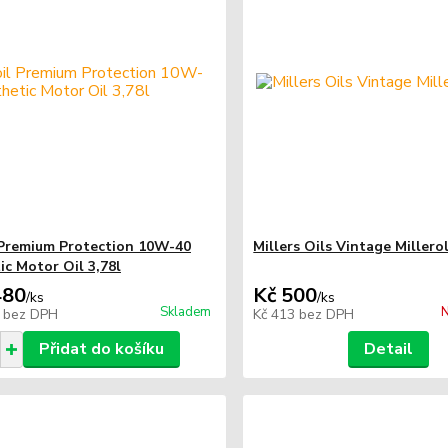
Premium Protection 10W-40
Millers Oils Vintage Millerol
ic Motor Oil 3,78l
480
Kč 500
/
ks
/
ks
Skladem
N
3
bez DPH
Kč 413
bez DPH
Přidat do košíku
Detail