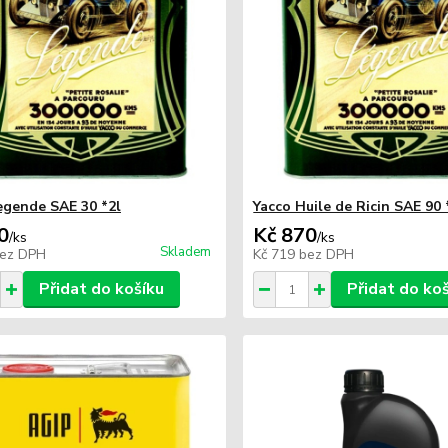
egende SAE 30 *2l
Yacco Huile de Ricin SAE 90 
0
Kč 870
/
ks
/
ks
Skladem
ez DPH
Kč 719
bez DPH
Přidat do košíku
Přidat do ko