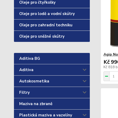
Oleje pro čtyřkolky
Oleje pro lodě a vodní skútry
Oleje pro zahradní techniku
Oleje pro sněžné skútry
Agip No
Aditiva BG
Kč 99
Kč 818
b
Aditiva
Autokosmetika
Filtry
Maziva na zbraně
Plastická maziva a vazelíny