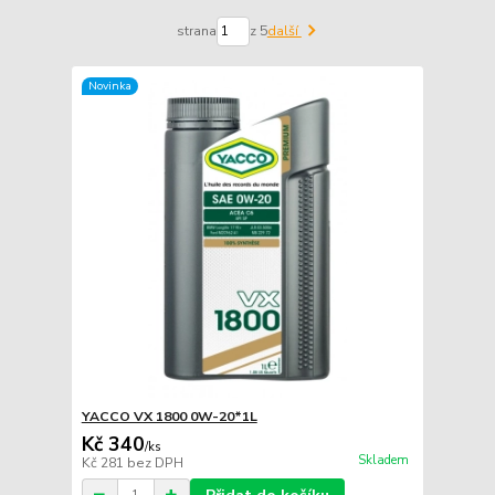
strana
z 5
další
Novinka
YACCO VX 1800 0W-20*1L
Kč 340
/
ks
Skladem
Kč 281
bez DPH