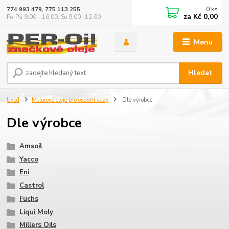
0
ks
774 993 479, 775 113 255
za
Kč 0,00
Po-Pá 9.00 - 16.00, So 9.00 -12.00
Menu
Hledat
Úvod
Motorové oleje pro osobní vozy
Dle výrobce
Dle výrobce
Amsoil
Yacco
Eni
Castrol
Fuchs
Liqui Moly
Millers Oils