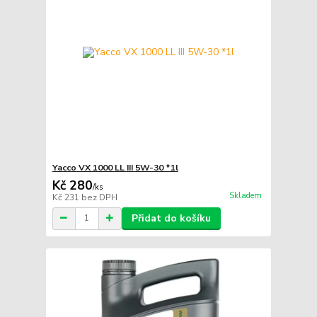
Yacco VX 1000 LL III 5W-30 *1l
Kč 280
/
ks
Skladem
Kč 231
bez DPH
Přidat do košíku