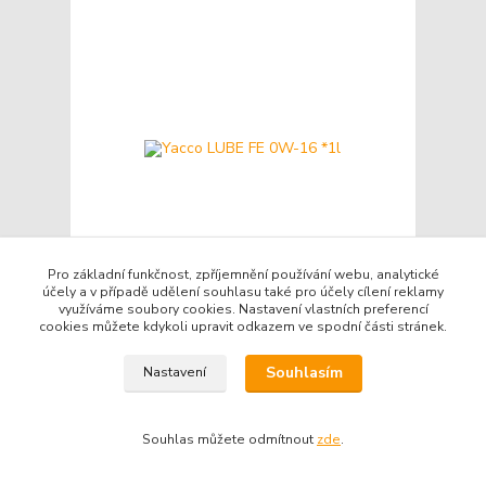
Pro základní funkčnost, zpříjemnění používání webu, analytické
účely a v případě udělení souhlasu také pro účely cílení reklamy
využíváme soubory cookies. Nastavení vlastních preferencí
Yacco LUBE FE 0W-16 *1l
cookies můžete kdykoli upravit odkazem ve spodní části stránek.
Kč 260
/
ks
Skladem
Kč 215
bez DPH
Souhlasím
Nastavení
Přidat do košíku
Souhlas můžete odmítnout
zde
.