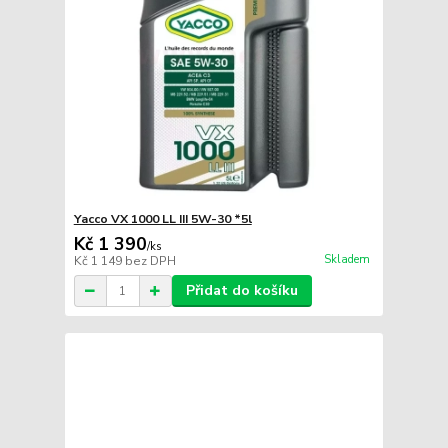
Yacco VX 1000 LL III 5W-30 *5l
Kč 1 390
/
ks
Skladem
Kč 1 149
bez DPH
Přidat do košíku