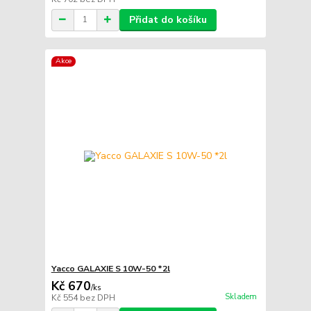
Přidat do košíku
Akce
Yacco GALAXIE S 10W-50 *2l
Kč 670
/
ks
Skladem
Kč 554
bez DPH