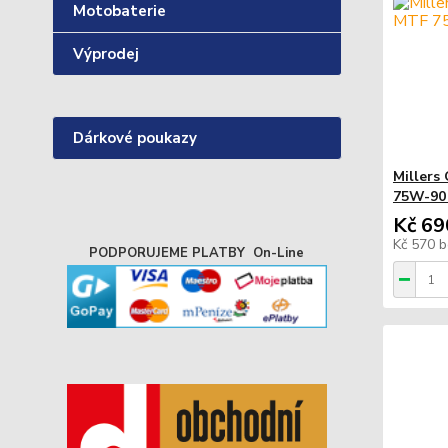
Motobaterie
Výprodej
Dárkové poukazy
Miller
75W-90 
Kč 69
Kč 570
b
PODPORUJEME PLATBY On-Line