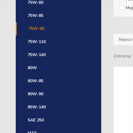
75W-80
Mop
75W-85
75W-90
Nejnově
75W-110
75W-140
Zobrazuji 
80W
80W-85
80W-90
85W-140
SAE 250