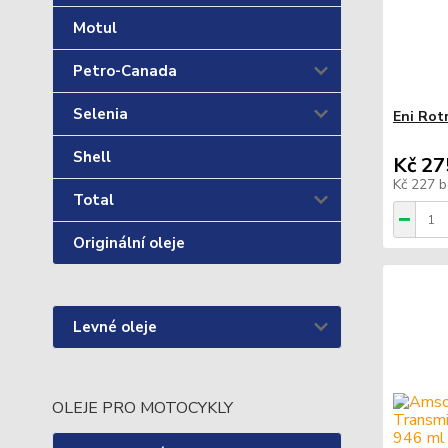
Motul
Petro-Canada
Selenia
Eni Rot
Shell
Kč 27
Kč 227
b
Total
Originální oleje
Levné oleje
OLEJE PRO MOTOCYKLY