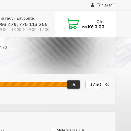
Přihlášení
 si rady? Zavolejte.
0
ks
993 479, 775 113 255
za
Kč 0,00
9.00 - 16.00, So 9.00 -12.00
-90
Do
Kč
(2)
Millers Oils
(8)