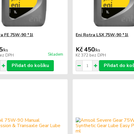
ra FE 75W-90 *1l
Eni Rotra LSX 75W-90 *1l
5
Kč 450
/
ks
/
ks
Skladem
ez DPH
Kč 372
bez DPH
Přidat do košíku
Přidat do ko