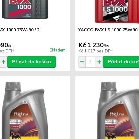
VX 1000 75W-90 *2l
YACCO BVX LS 1000 75W90 
090
Kč 1 230
/
ks
/
ks
Skladem
ez DPH
Kč 1 017
bez DPH
Přidat do košíku
Přidat do ko