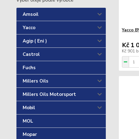
Výběr oleje podle výrobce
Amsoil
Yacco
Yacco B
Agip ( Eni )
Kč 1 
Kč 901
b
Castrol
Fuchs
Millers Oils
Millers Oils Motorsport
Mobil
MOL
Mopar