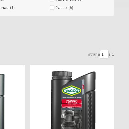
ronas
(1)
Yacco
(5)
strana
z 1