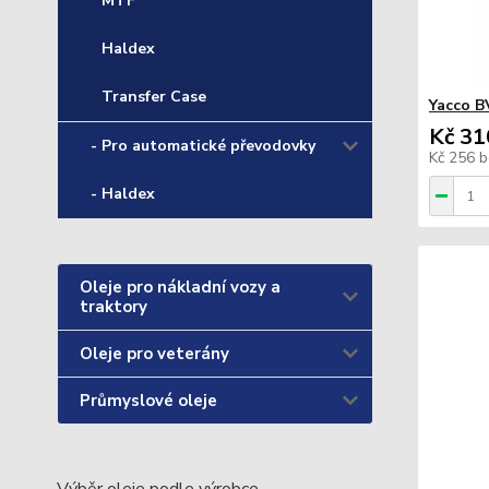
MTF
Haldex
Transfer Case
Yacco B
Kč 31
- Pro automatické převodovky
Kč 256
b
- Haldex
Oleje pro nákladní vozy a
traktory
Oleje pro veterány
Průmyslové oleje