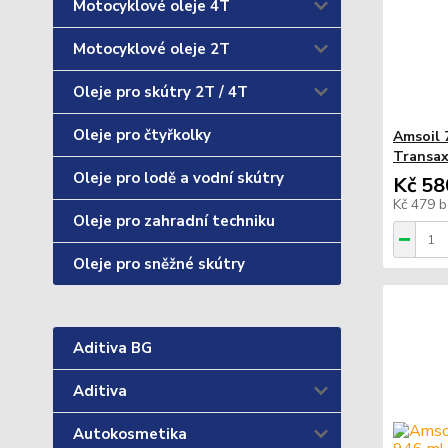
Motocyklové oleje 4T
Motocyklové oleje 2T
Oleje pro skútry 2T / 4T
Oleje pro čtyřkolky
Amsoil 
Transax
Oleje pro lodě a vodní skútry
Kč 58
Kč 479
b
Oleje pro zahradní techniku
Oleje pro sněžné skútry
Aditiva BG
Aditiva
Autokosmetika