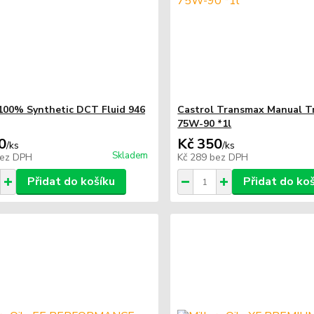
100% Synthetic DCT Fluid 946
Castrol Transmax Manual T
75W-90 *1l
0
Kč 350
/
ks
/
ks
Skladem
ez DPH
Kč 289
bez DPH
Přidat do košíku
Přidat do ko