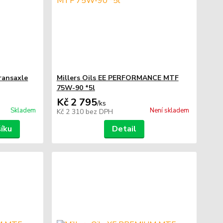
ransaxle
Millers Oils EE PERFORMANCE MTF
75W-90 *5l
Kč 2 795
/
ks
Skladem
Není skladem
Kč 2 310
bez DPH
šíku
Detail