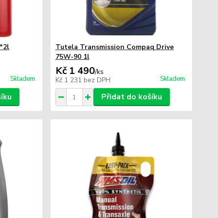
*2l
Tutela Transmission Compaq Drive
75W-90 1l
Kč 1 490
/
ks
Skladem
Skladem
Kč 1 231
bez DPH
šíku
Přidat do košíku