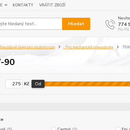
E
KONTAKTY
VRÁTIT ZBOŽÍ
Nevíte
Hledat
774 
Po-Pá 
řevodové oleje pro osobní vozy
- Pro mechanické převodovky
75W
-90
Kč
Od
ce
oil
(5)
Castrol
(1)
Eni