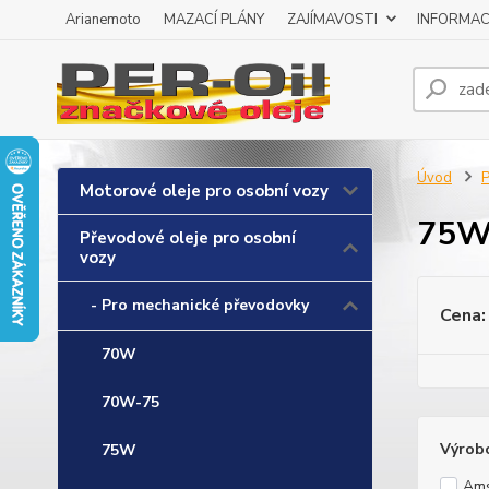
Arianemoto
MAZACÍ PLÁNY
ZAJÍMAVOSTI
INFORMAC
Úvod
P
Motorové oleje pro osobní vozy
75W
Převodové oleje pro osobní
vozy
- Pro mechanické převodovky
Cena:
70W
70W-75
Výrob
75W
Ams