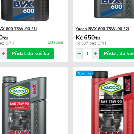
VX 600 75W-90 *1l
Yacco BVX 600 75W-90 *2l
0
Kč 650
/
ks
/
ks
Skladem
ez DPH
Kč 537
bez DPH
Přidat do košíku
Přidat do ko
Novinka