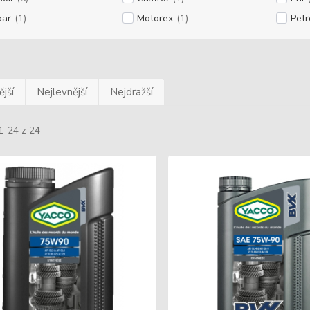
ar
(1)
Motorex
(1)
Pet
jší
Nejlevnější
Nejdražší
1-24 z 24