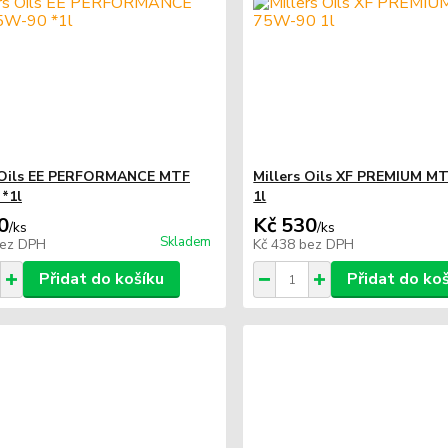
s Oils EE PERFORMANCE MTF
Millers Oils XF PREMIUM M
*1l
1l
0
Kč 530
/
ks
/
ks
Skladem
ez DPH
Kč 438
bez DPH
Přidat do košíku
Přidat do ko