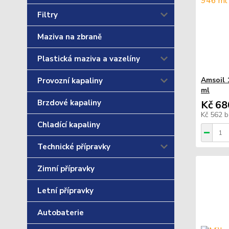
Filtry
Maziva na zbraně
Plastická maziva a vazelíny
Amsoil 
Provozní kapaliny
ml
Brzdové kapaliny
Kč 68
Kč 562
b
Chladící kapaliny
Technické přípravky
Zimní přípravky
Letní přípravky
Autobaterie