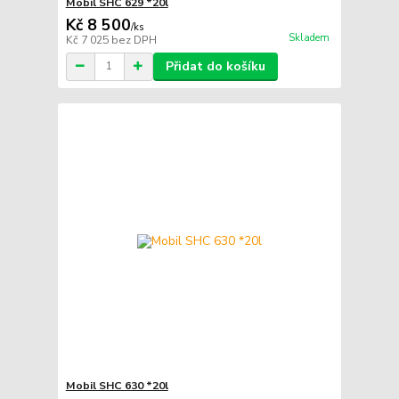
Mobil SHC 629 *20l
Kč 8 500
/
ks
Skladem
Kč 7 025
bez DPH
Přidat do košíku
Mobil SHC 630 *20l