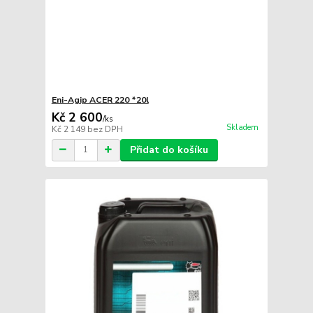
Eni-Agip ACER 220 *20l
Kč 2 600
/
ks
Skladem
Kč 2 149
bez DPH
Přidat do košíku