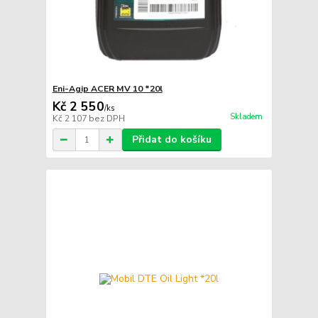
Eni-Agip ACER MV 10 *20l
Kč 2 550
/
ks
Skladem
Kč 2 107
bez DPH
Přidat do košíku