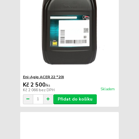
Eni-Agip ACER 22 *20l
Kč 2 500
/
ks
Skladem
Kč 2 066
bez DPH
Přidat do košíku