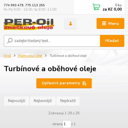
0
ks
774 993 479, 775 113 255
za
Kč 0,00
Po-Pá 9.00 - 16.00, So 9.00 -12.00
Menu
Hledat
Úvod
Průmyslové oleje
Turbínové a oběhové oleje
Turbínové a oběhové oleje
Upřesnit parametry
Nejnovější
Nejlevnější
Nejdražší
Zobrazuji 1-25 z 25
strana
z 1