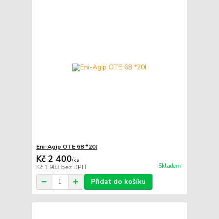
Eni-Agip OTE 68 *20l
Kč 2 400
/
ks
Skladem
Kč 1 983
bez DPH
Přidat do košíku