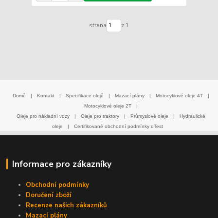
strana
z 1
Domů
|
Kontakt
|
Specifikace olejů
|
Mazací plány
|
Motocyklové oleje 4T
|
Motocyklové oleje 2T
|
Oleje pro nákladní vozy
|
Oleje pro traktory
|
Průmyslové oleje
|
Hydraulické
oleje
|
Certifikované obchodní podmínky dTest
Informace pro zákazníky
Obchodní podmínky
Doručení zboží
Recenze našich zákazníků
Mazací plány