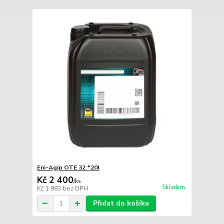
Eni-Agip OTE 32 *20l
Kč 2 400
/
ks
Skladem
Kč 1 983
bez DPH
Přidat do košíku