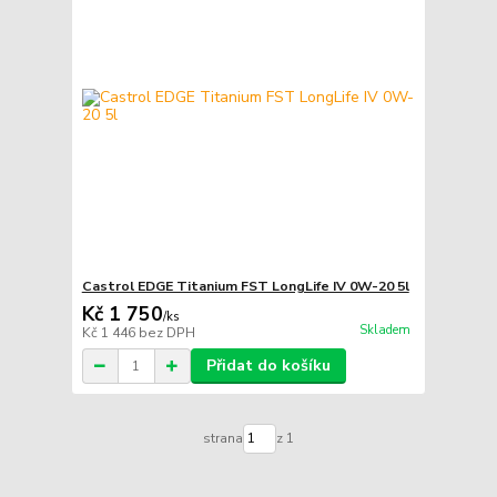
Castrol EDGE Titanium FST LongLife IV 0W-20 5l
Kč 1 750
/
ks
Skladem
Kč 1 446
bez DPH
Přidat do košíku
strana
z 1