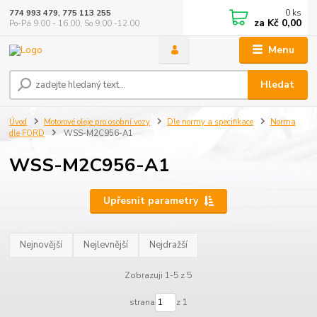
0
ks
774 993 479, 775 113 255
za
Kč 0,00
Po-Pá 9.00 - 16.00, So 9.00 -12.00
Menu
Hledat
Úvod
Motorové oleje pro osobní vozy
Dle normy a specifikace
Norma
dle FORD
WSS-M2C956-A1
WSS-M2C956-A1
Upřesnit parametry
Nejnovější
Nejlevnější
Nejdražší
Zobrazuji 1-5 z 5
strana
z 1