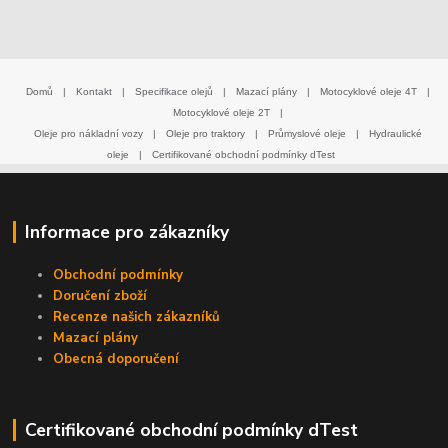
Domů
|
Kontakt
|
Specifikace olejů
|
Mazací plány
|
Motocyklové oleje 4T
|
Motocyklové oleje 2T
|
Oleje pro nákladní vozy
|
Oleje pro traktory
|
Průmyslové oleje
|
Hydraulické
oleje
|
Certifikované obchodní podmínky dTest
Informace pro zákazníky
Obchodní podmínky
Doručení zboží
Recenze našich zákazníků
Mazací plány
Obecná doporučení
Certifikované obchodní podmínky dTest