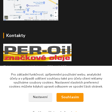
Kontakty
Telefon pro technické dotazy: 775 113 255
Pro základní funkčnost, zpříjemnění používání webu, analytické
Telefon do našeho obchodu : 774 993 479
účely a v případě udělení souhlasu také pro účely cílení reklamy
využíváme soubory cookies. Nastavení vlastních preferencí
cookies můžete kdykoli upravit odkazem ve spodní části stránek.
info@znackoveoleje.cz
Souhlasím
Nastavení