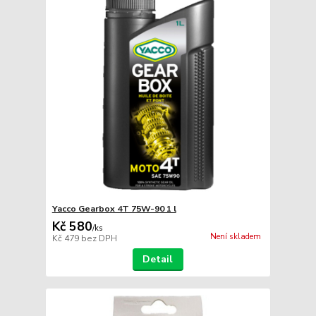
Yacco Gearbox 4T 75W-90 1 l
Kč 580
/
ks
Není skladem
Kč 479
bez DPH
Detail