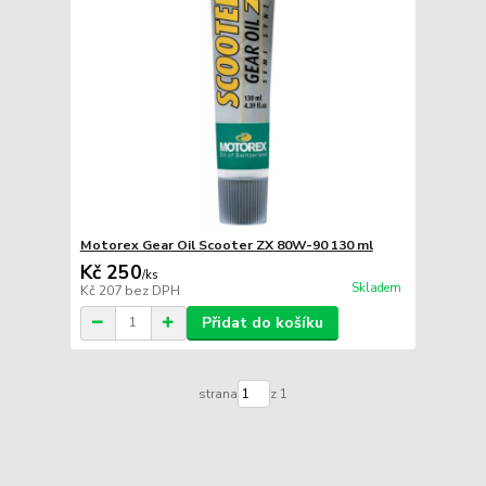
Motorex Gear Oil Scooter ZX 80W-90 130 ml
Kč 250
/
ks
Skladem
Kč 207
bez DPH
Přidat do košíku
strana
z 1