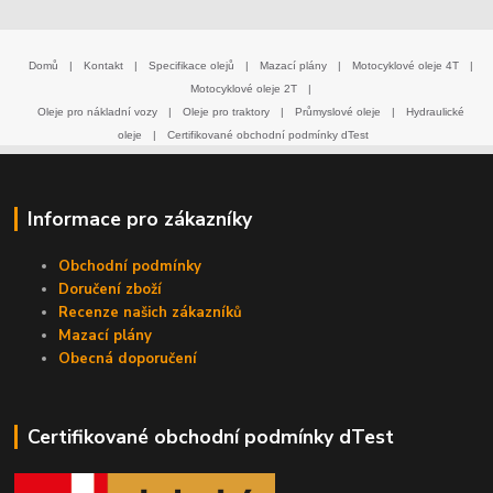
Domů
|
Kontakt
|
Specifikace olejů
|
Mazací plány
|
Motocyklové oleje 4T
|
Motocyklové oleje 2T
|
Oleje pro nákladní vozy
|
Oleje pro traktory
|
Průmyslové oleje
|
Hydraulické
oleje
|
Certifikované obchodní podmínky dTest
Informace pro zákazníky
Obchodní podmínky
Doručení zboží
Recenze našich zákazníků
Mazací plány
Obecná doporučení
Certifikované obchodní podmínky dTest