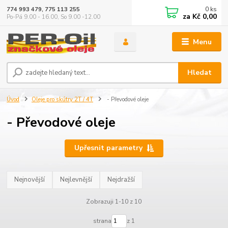
0
ks
774 993 479, 775 113 255
za
Kč 0,00
Po-Pá 9.00 - 16.00, So 9.00 -12.00
Menu
Hledat
Úvod
Oleje pro skútry 2T / 4T
- Převodové oleje
- Převodové oleje
Upřesnit parametry
Nejnovější
Nejlevnější
Nejdražší
Zobrazuji 1-10 z 10
strana
z 1