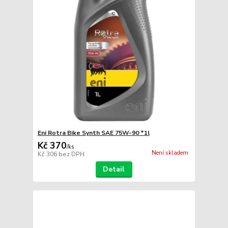
Eni Rotra Bike Synth SAE 75W-90 *1l
Kč 370
/
ks
Není skladem
Kč 306
bez DPH
Detail