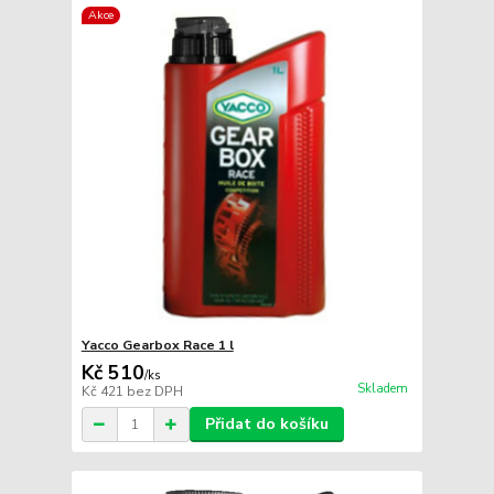
Akce
Yacco Gearbox Race 1 l
Kč 510
/
ks
Skladem
Kč 421
bez DPH
Přidat do košíku