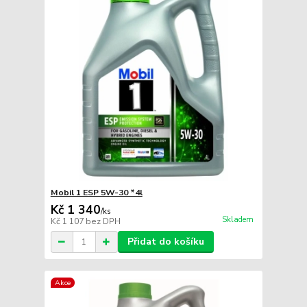
Mobil 1 ESP 5W-30 *4l
Kč 1 340
/
ks
Skladem
Kč 1 107
bez DPH
Přidat do košíku
Akce