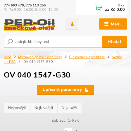
0
ks
774 993 479, 775 113 255
za
Kč 0,00
Po-Pá 9.00 - 16.00, So 9.00 -12.00
Menu
Hledat
Úvod
Motorové oleje pro osobní vozy
Dle normy a specifikace
Norma
dle PSA
OV 040 1547-G30
OV 040 1547-G30
Upřesnit parametry
Nejnovější
Nejlevnější
Nejdražší
Zobrazuji 1-6 z 6