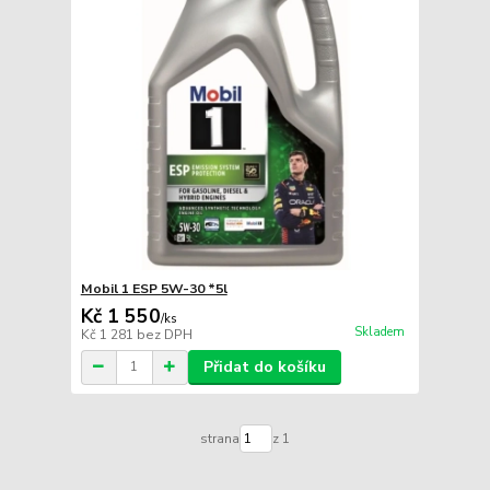
Mobil 1 ESP 5W-30 *5l
Kč 1 550
/
ks
Skladem
Kč 1 281
bez DPH
Přidat do košíku
strana
z 1