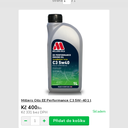
strana
z 1
Millers Oils EE Performance C3 5W-40 1 l
Kč 400
/
ks
Skladem
Kč 331
bez DPH
Přidat do košíku