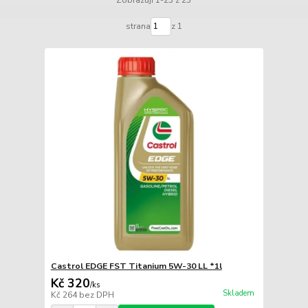
strana
z 1
Castrol EDGE FST Titanium 5W-30 LL *1l
Kč 320
/
ks
Skladem
Kč 264
bez DPH