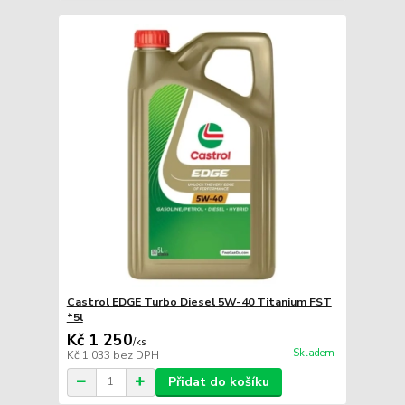
Castrol EDGE Turbo Diesel 5W-40 Titanium FST
*5l
Kč 1 250
/
ks
Skladem
Kč 1 033
bez DPH
Přidat do košíku