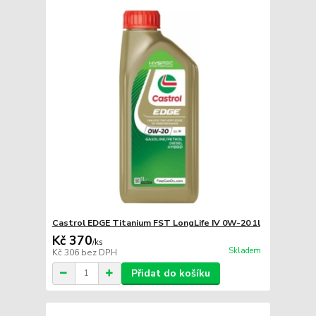
Castrol EDGE Titanium FST LongLife IV 0W-20 1l
Kč 370
/
ks
Skladem
Kč 306
bez DPH
Přidat do košíku