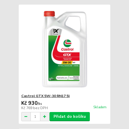
Castrol GTX 5W-30 RN17 5l
Kč 930
/
ks
Skladem
Kč 769
bez DPH
Přidat do košíku