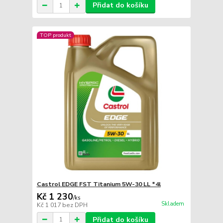
Přidat do košíku
TOP produkt
Castrol EDGE FST Titanium 5W-30 LL *4l
Kč 1 230
/
ks
Skladem
Kč 1 017
bez DPH
Přidat do košíku