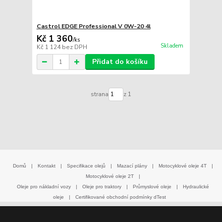
Castrol EDGE Professional V 0W-20 4l
Kč 1 360
/
ks
Skladem
Kč 1 124
bez DPH
Přidat do košíku
strana
z 1
Domů
|
Kontakt
|
Specifikace olejů
|
Mazací plány
|
Motocyklové oleje 4T
|
Motocyklové oleje 2T
|
Oleje pro nákladní vozy
|
Oleje pro traktory
|
Průmyslové oleje
|
Hydraulické
oleje
|
Certifikované obchodní podmínky dTest