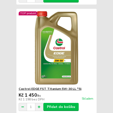
TOP produkt
Castrol EDGE FST Titanium 5W-30 LL *5l
Kč 1 450
/
ks
Skladem
Kč 1 198
bez DPH
Přidat do košíku