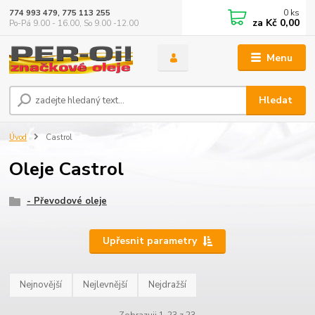
0
ks
774 993 479, 775 113 255
za
Kč 0,00
Po-Pá 9.00 - 16.00, So 9.00 -12.00
Menu
Hledat
Úvod
Castrol
Oleje Castrol
- Převodové oleje
Upřesnit parametry
Nejnovější
Nejlevnější
Nejdražší
Zobrazuji 1-23 z 23