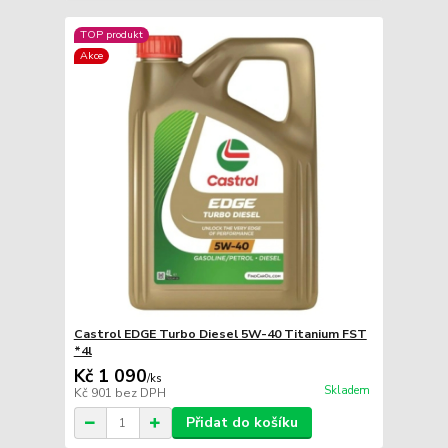
TOP produkt
Akce
Castrol EDGE Turbo Diesel 5W-40 Titanium FST
*4l
Kč 1 090
/
ks
Skladem
Kč 901
bez DPH
Přidat do košíku