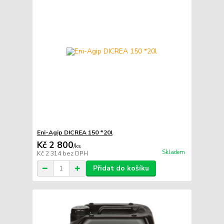
Eni-Agip DICREA 150 *20l
Kč 2 800
/
ks
Skladem
Kč 2 314
bez DPH
Přidat do košíku