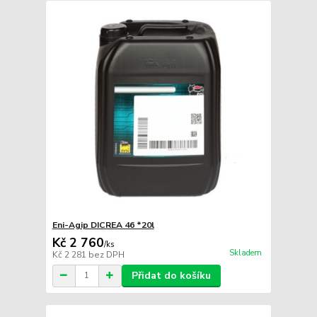
Eni-Agip DICREA 46 *20l
Kč 2 760
/
ks
Skladem
Kč 2 281
bez DPH
Přidat do košíku