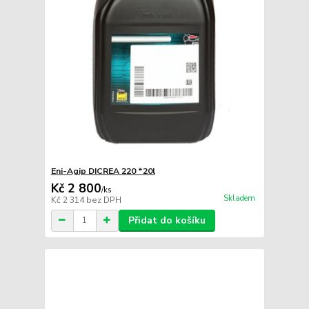
Eni-Agip DICREA 220 *20l
Kč 2 800
/
ks
Skladem
Kč 2 314
bez DPH
Přidat do košíku