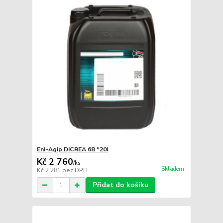
Eni-Agip DICREA 68 *20l
Kč 2 760
/
ks
Skladem
Kč 2 281
bez DPH
Přidat do košíku