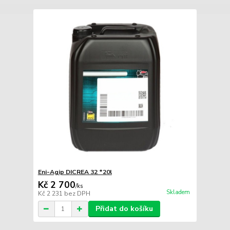
Eni-Agip DICREA 32 *20l
Kč 2 700
/
ks
Skladem
Kč 2 231
bez DPH
Přidat do košíku