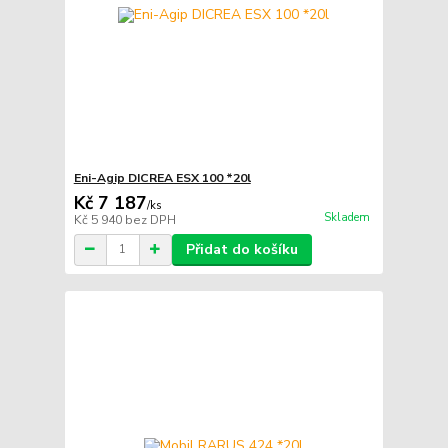
Eni-Agip DICREA ESX 100 *20l
Kč 7 187
/
ks
Skladem
Kč 5 940
bez DPH
Přidat do košíku