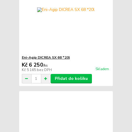
Eni-Agip DICREA SX 68 *20l
Kč 6 250
/
ks
Skladem
Kč 5 165
bez DPH
Přidat do košíku