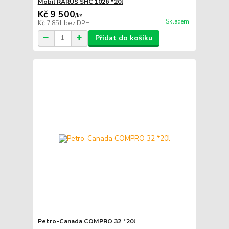
Mobil RARUS SHC 1026 *20l
Kč 9 500
/
ks
Skladem
Kč 7 851
bez DPH
Přidat do košíku
Petro-Canada COMPRO 32 *20l