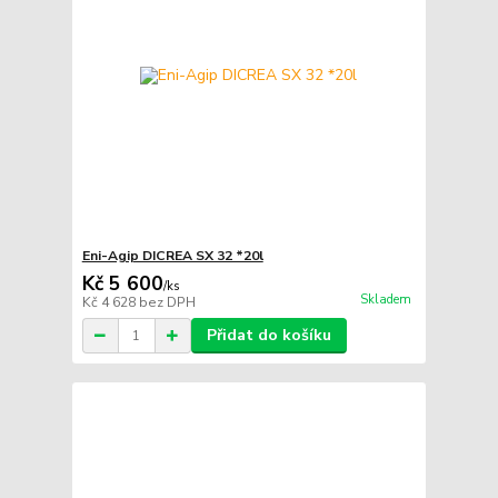
Eni-Agip DICREA SX 32 *20l
Kč 5 600
/
ks
Skladem
Kč 4 628
bez DPH
Přidat do košíku