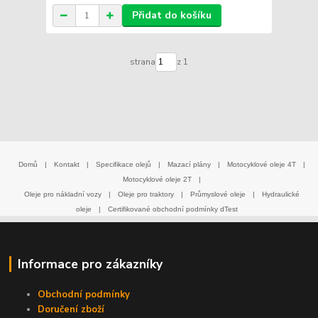
Přidat do košíku
strana
z 1
Domů
|
Kontakt
|
Specifikace olejů
|
Mazací plány
|
Motocyklové oleje 4T
|
Motocyklové oleje 2T
|
Oleje pro nákladní vozy
|
Oleje pro traktory
|
Průmyslové oleje
|
Hydraulické
oleje
|
Certifikované obchodní podmínky dTest
Informace pro zákazníky
Obchodní podmínky
Doručení zboží