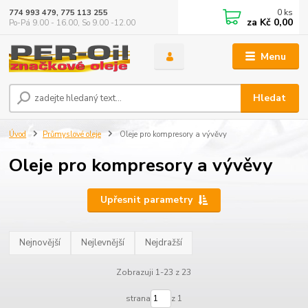
0
ks
774 993 479, 775 113 255
za
Kč 0,00
Po-Pá 9.00 - 16.00, So 9.00 -12.00
Menu
Hledat
Úvod
Průmyslové oleje
Oleje pro kompresory a vývěvy
Oleje pro kompresory a vývěvy
Upřesnit parametry
Nejnovější
Nejlevnější
Nejdražší
Zobrazuji 1-23 z 23
strana
z 1