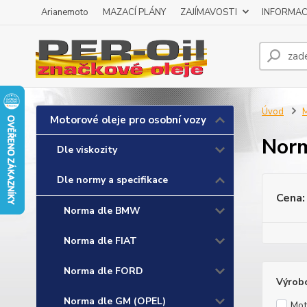
Arianemoto
MAZACÍ PLÁNY
ZAJÍMAVOSTI
INFORMAC
Úvod
M
Motorové oleje pro osobní vozy
Norm
Dle viskozity
Dle normy a specifikace
Cena:
Norma dle BMW
Norma dle FIAT
Norma dle FORD
Výrob
Norma dle GM (OPEL)
Mot