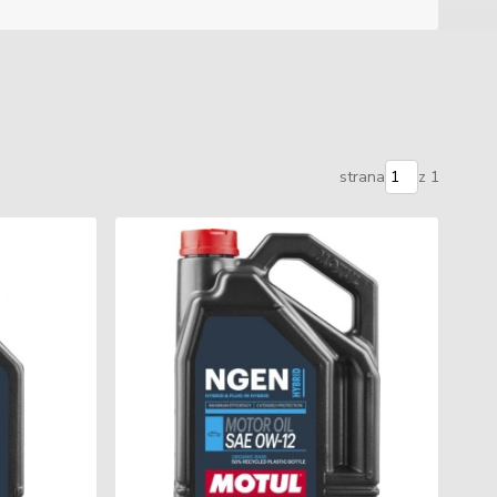
strana
z 1