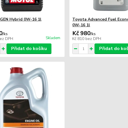
GEN Hybrid 0W-16 1l
Toyota Advanced Fuel Econ
0W-16 1l
0
Kč 980
/
ks
/
ks
Skladem
ez DPH
Kč 810
bez DPH
Přidat do košíku
Přidat do ko