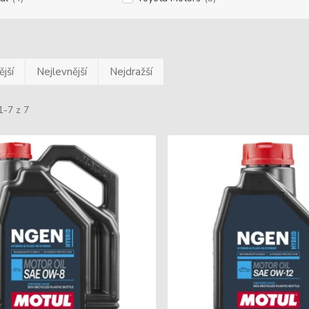
jší
Nejlevnější
Nejdražší
1-7 z 7