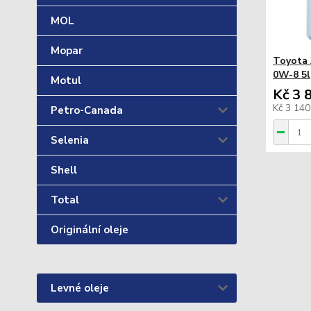
MOL
Mopar
Toyota 
0W-8 5l
Motul
Kč 3 
Kč 3 14
Petro-Canada
Selenia
Shell
Total
Originální oleje
Levné oleje