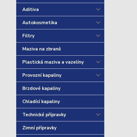
Aditiva
Autokosmetika
Filtry
Maziva na zbraně
Plastická maziva a vazelíny
Provozní kapaliny
Brzdové kapaliny
Chladící kapaliny
Technické přípravky
Zimní přípravky