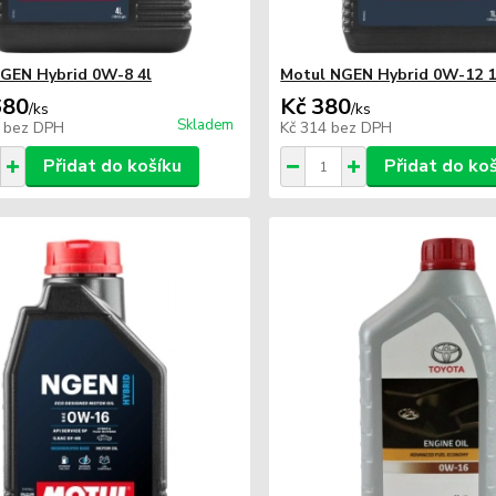
GEN Hybrid 0W-8 4l
Motul NGEN Hybrid 0W-12 1
680
Kč 380
/
ks
/
ks
Skladem
8
bez DPH
Kč 314
bez DPH
Přidat do košíku
Přidat do ko