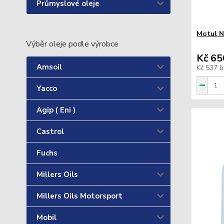
Průmyslové oleje
Motul N
Výběr oleje podle výrobce
Kč 65
Amsoil
Kč 537
b
Yacco
Agip ( Eni )
Castrol
Fuchs
Millers Oils
Millers Oils Motorsport
Mobil