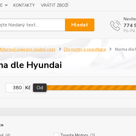
E
KONTAKTY
VRÁTIT ZBOŽÍ
Nevíte
Hledat
774 
Po-Pá 
otorové oleje pro osobní vozy
Dle normy a specifikace
Norma dle 
a dle Hyundai
Kč
Od
ce
ul
(4)
Toyota Motors
(3)