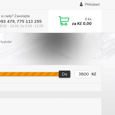
Přihlášení
 si rady? Zavolejte.
0
ks
993 479, 775 113 255
za
Kč 0,00
9.00 - 16.00, So 9.00 -12.00
Hyundai
Do
Kč