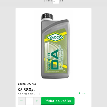
strana
z 1
Yacco DA *1l
Kč 580
/
ks
Skladem
Kč 479
bez DPH
Přidat do košíku