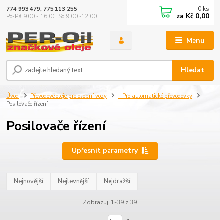
0
ks
774 993 479, 775 113 255
za
Kč 0,00
Po-Pá 9.00 - 16.00, So 9.00 -12.00
Menu
Hledat
Úvod
Převodové oleje pro osobní vozy
- Pro automatické převodovky
Posilovače řízení
Posilovače řízení
Upřesnit parametry
Nejnovější
Nejlevnější
Nejdražší
Zobrazuji 1-39 z 39