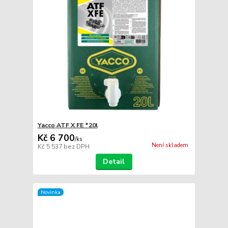
Yacco ATF X FE *20l
Kč 6 700
/
ks
Není skladem
Kč 5 537
bez DPH
Detail
Novinka