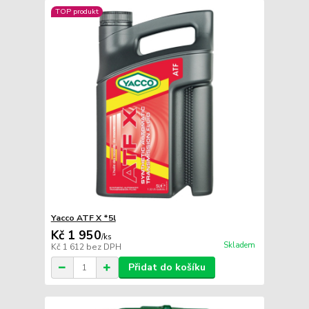
TOP produkt
Yacco ATF X *5l
Kč 1 950
/
ks
Skladem
Kč 1 612
bez DPH
Přidat do košíku