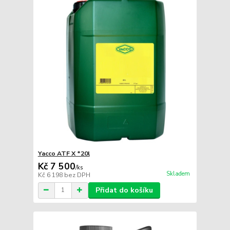
Yacco ATF X *20l
Kč 7 500
/
ks
Skladem
Kč 6 198
bez DPH
Přidat do košíku