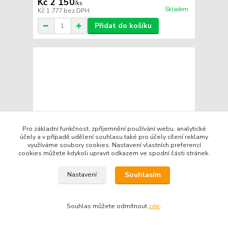
Kč 2 150
/
ks
Skladem
Kč 1 777
bez DPH
Přidat do košíku
Pro základní funkčnost, zpříjemnění používání webu, analytické
účely a v případě udělení souhlasu také pro účely cílení reklamy
využíváme soubory cookies. Nastavení vlastních preferencí
cookies můžete kdykoli upravit odkazem ve spodní části stránek.
Souhlasím
Nastavení
Souhlas můžete odmítnout
zde
.
Millers Oils Central Hydraulic Fluid (CHF) *1l
Kč 450
/
ks