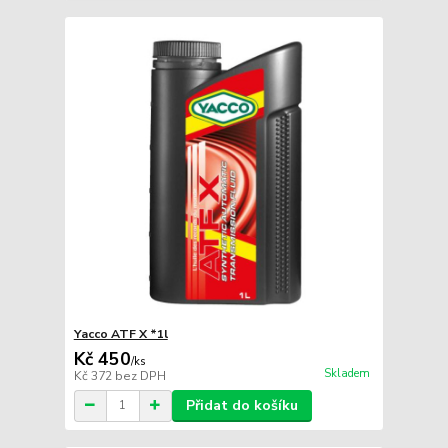
Yacco ATF X *1l
Kč 450
/
ks
Skladem
Kč 372
bez DPH
Přidat do košíku