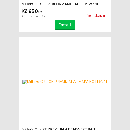
Millers Oils EE PERFORMANCE MTF 75W* 1l
Kč 650
/
ks
Není skladem
Kč 537
bez DPH
Detail
Millers Oils XF PREMIUM ATF MV-EXTRA 1l