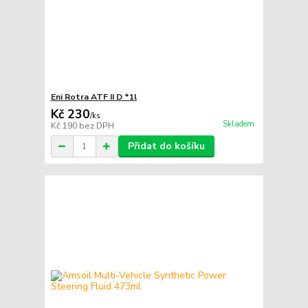
Eni Rotra ATF II D *1l
Kč 230
/
ks
Skladem
Kč 190
bez DPH
Přidat do košíku