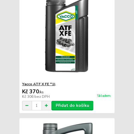
Yacco ATF X FE *1l
Kč 370
/
ks
Skladem
Kč 306
bez DPH
Přidat do košíku