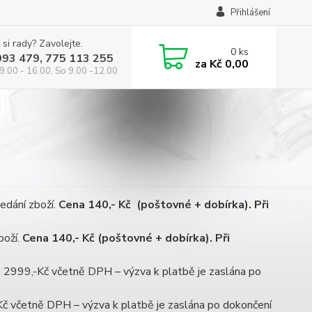
Přihlášení
 si rady? Zavolejte.
0
ks
993 479, 775 113 255
za
Kč 0,00
9.00 - 16.00, So 9.00 -12.00
edání zboží.
Cena 140,- Kč (poštovné + dobírka). Při
boží.
Cena 140,- Kč (poštovné + dobírka). Při
o 2999,-Kč včetně DPH – výzva k platbě je zaslána po
Kč včetně DPH – výzva k platbě je zaslána po dokončení