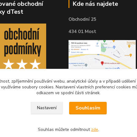
kované obchodní
Kde nás najdete
ky dTest
Obchodní 25
434 01 Most
čnost, zpříjemnění používání webu, analytické účely a v případě udělení
y využíváme soubory cookies. Nastavení vlastních preferencí cookies mů
odkazem ve spodní části stránek.
Souhlasím
Nastavení
Souhlas můžete odmítnout
zde
.