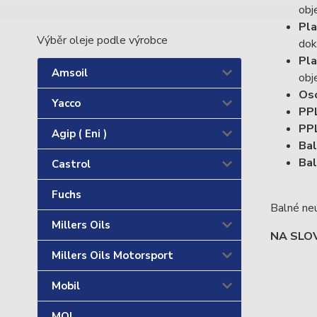
obj
Pla
Výběr oleje podle výrobce
dok
Pla
Amsoil
obj
Os
Yacco
PPL
PPL
Agip ( Eni )
Bal
Bal
Castrol
Fuchs
Balné ne
Millers Oils
NA SLOV
Millers Oils Motorsport
Mobil
MOL