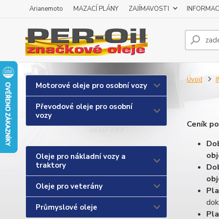
Arianemoto
MAZACÍ PLÁNY
ZAJÍMAVOSTI
INFORMAC
Úvod
Motorové oleje pro osobní vozy
Převodové oleje pro osobní
vozy
Ceník po
Dob
obj
Oleje pro nákladní vozy a
traktory
Dob
obj
Oleje pro veterány
Pl
dok
Průmyslové oleje
Pl