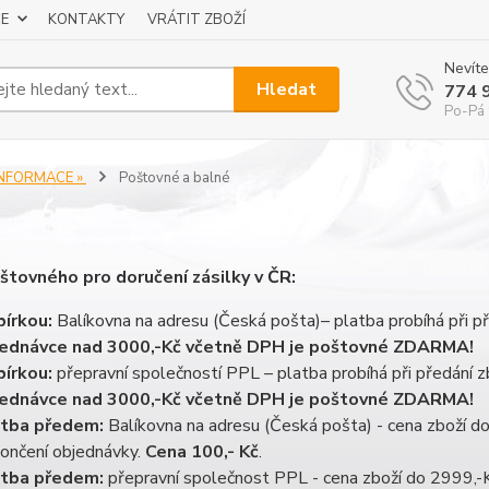
E
KONTAKTY
VRÁTIT ZBOŽÍ
Nevíte
Hledat
774 
Po-Pá 
INFORMACE »
Poštovné a balné
štovného pro doručení zásilky v ČR:
írkou:
Balíkovna na adresu (Česká pošta)– platba probíhá při př
ednávce nad 3000,-Kč včetně DPH je poštovné ZDARMA!
írkou:
přepravní společností PPL – platba probíhá při předání z
ednávce nad 3000,-Kč včetně DPH je poštovné ZDARMA!
atba předem:
Balíkovna na adresu (Česká pošta) - cena zboží d
ončení objednávky.
Cena 100,- Kč
.
atba předem:
přepravní společnost PPL - cena zboží do 2999,-