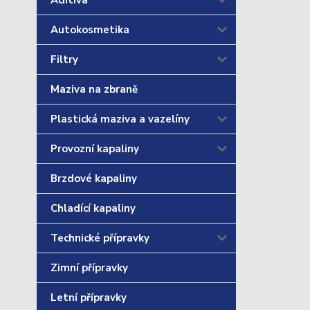
Aditiva
Autokosmetika
Filtry
Maziva na zbraně
Plastická maziva a vazelíny
Provozní kapaliny
Brzdové kapaliny
Chladící kapaliny
Technické přípravky
Zimní přípravky
Letní přípravky