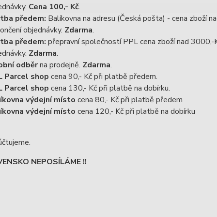
ednávky.
Cena 100,- Kč
.
tba předem:
Balíkovna na adresu (Česká pošta) - cena zboží n
ončení objednávky.
Zdarma
.
tba předem:
přepravní společností PPL cena zboží nad 3000,-
ednávky.
Zdarma
.
obní odběr
na prodejně.
Zdarma
.
 Parcel shop
cena 90,- Kč při platbě předem.
 Parcel shop
cena 130,- Kč při platbě na dobírku.
íkovna výdejní místo
cena 80,- Kč při platbě předem
íkovna výdejní místo
cena 120,- Kč při platbě na dobírku
účtujeme.
ENSKO NEPOSÍLÁME !!