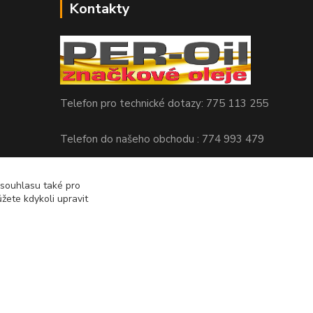
Kontakty
Telefon pro technické dotazy: 775 113 255
Telefon do našeho obchodu : 774 993 479
info@znackoveoleje.cz
 souhlasu také pro
žete kdykoli upravit
Vytvořeno na
Eshop-rychle.cz