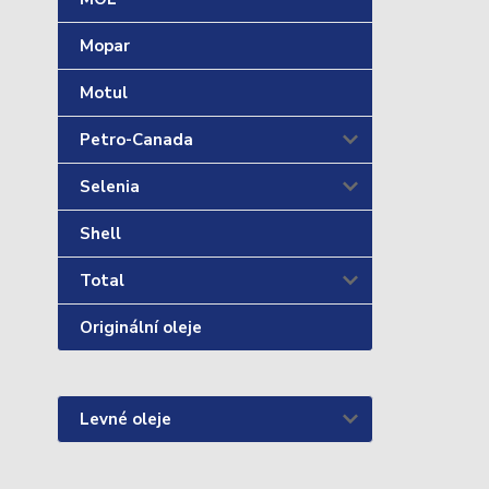
Mopar
Motul
Petro-Canada
Selenia
Shell
Total
Originální oleje
Levné oleje