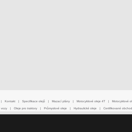
|
Kontakt
|
Specifikace olejů
|
Mazací plány
|
Motocyklové oleje 4T
|
Motocyklové ol
 vozy
|
Oleje pro traktory
|
Průmyslové oleje
|
Hydraulické oleje
|
Certifikované obcho