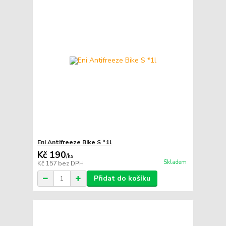
Eni Antifreeze Bike S *1l
Kč 190
/
ks
Skladem
Kč 157
bez DPH
Přidat do košíku