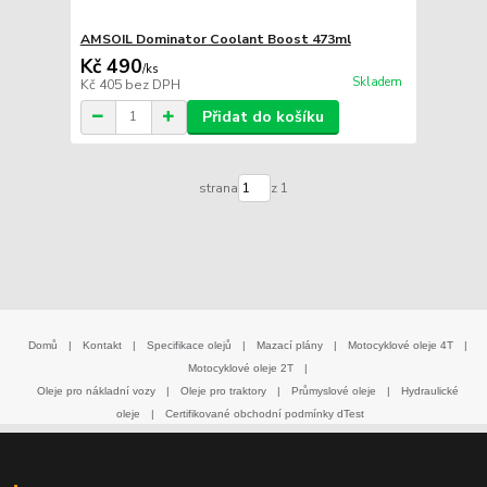
AMSOIL Dominator Coolant Boost 473ml
Kč 490
/
ks
Skladem
Kč 405
bez DPH
Přidat do košíku
strana
z 1
Domů
|
Kontakt
|
Specifikace olejů
|
Mazací plány
|
Motocyklové oleje 4T
|
Motocyklové oleje 2T
|
Oleje pro nákladní vozy
|
Oleje pro traktory
|
Průmyslové oleje
|
Hydraulické
oleje
|
Certifikované obchodní podmínky dTest