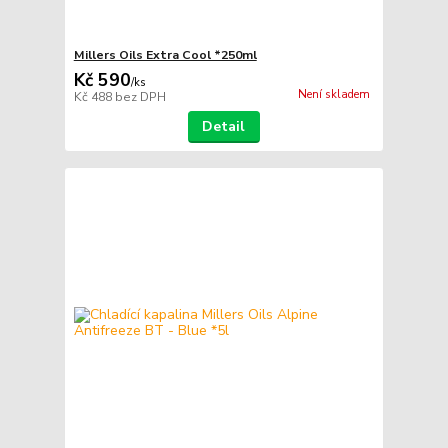
Millers Oils Extra Cool *250ml
Kč 590
/
ks
Není skladem
Kč 488
bez DPH
Detail