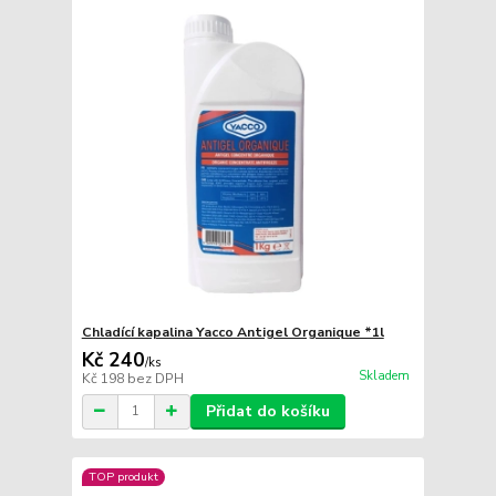
Chladící kapalina Yacco Antigel Organique *1l
Kč 240
/
ks
Skladem
Kč 198
bez DPH
Přidat do košíku
TOP produkt