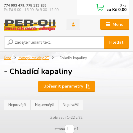
0
ks
774 993 479, 775 113 255
za
Kč 0,00
Po-Pá 9.00 - 16.00, So 9.00 -12.00
Menu
Hledat
Úvod
Motocyklové oleje 2T
- Chladící kapaliny
- Chladící kapaliny
Upřesnit parametry
Nejnovější
Nejlevnější
Nejdražší
Zobrazuji 1-22 z 22
strana
z 1