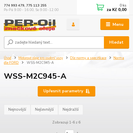
0
ks
774 993 479, 775 113 255
za
Kč 0,00
Po-Pá 9.00 - 16.00, So 9.00 -12.00
Menu
Hledat
Úvod
Motorové oleje pro osobní vozy
Dle normy a specifikace
Norma
dle FORD
WSS-M2C945-A
WSS-M2C945-A
Upřesnit parametry
Nejnovější
Nejlevnější
Nejdražší
Zobrazuji 1-6 z 6