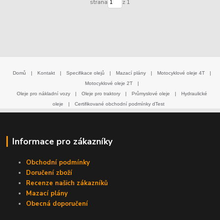
strana
z 1
Domů
|
Kontakt
|
Specifikace olejů
|
Mazací plány
|
Motocyklové oleje 4T
|
Motocyklové oleje 2T
|
Oleje pro nákladní vozy
|
Oleje pro traktory
|
Průmyslové oleje
|
Hydraulické
oleje
|
Certifikované obchodní podmínky dTest
Informace pro zákazníky
Obchodní podmínky
Doručení zboží
Recenze našich zákazníků
Mazací plány
Obecná doporučení