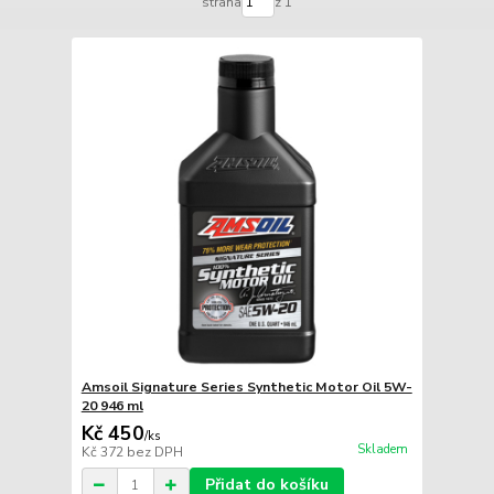
strana
z 1
Amsoil Signature Series Synthetic Motor Oil 5W-
20 946 ml
Kč 450
/
ks
Skladem
Kč 372
bez DPH
Přidat do košíku