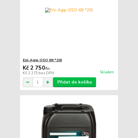
Eni-Agip OSO 68 *20l
Kč 2 750
/
ks
Skladem
Kč 2 273
bez DPH
Přidat do košíku