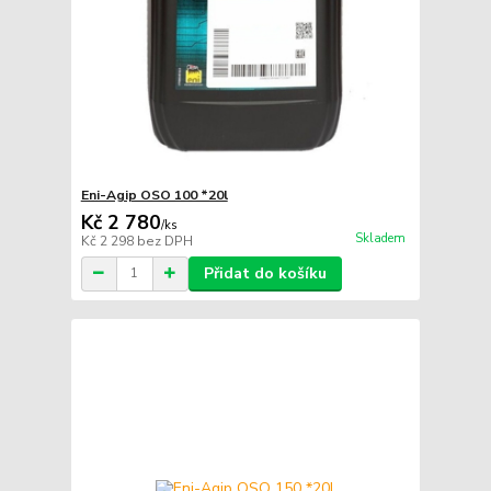
Eni-Agip OSO 100 *20l
Kč 2 780
/
ks
Skladem
Kč 2 298
bez DPH
Přidat do košíku