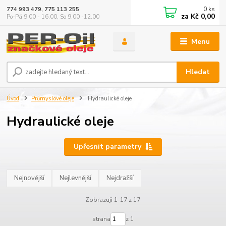
0
ks
774 993 479, 775 113 255
za
Kč 0,00
Po-Pá 9.00 - 16.00, So 9.00 -12.00
Menu
Hledat
Úvod
Průmyslové oleje
Hydraulické oleje
Hydraulické oleje
Upřesnit parametry
Nejnovější
Nejlevnější
Nejdražší
Zobrazuji 1-17 z 17
strana
z 1