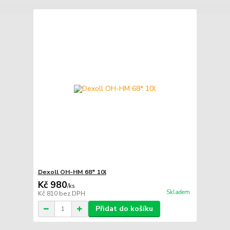
Dexoll OH-HM 68* 10l
Kč 980
/
ks
Skladem
Kč 810
bez DPH
Přidat do košíku