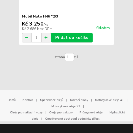
Mobil Nuto H46 *20l
Kč 3 250
/
ks
Skladem
Kč 2 686
bez DPH
Přidat do košíku
strana
z 1
Domů
|
Kontakt
|
Specifikace olejů
|
Mazací plány
|
Motocyklové oleje 4T
|
Motocyklové oleje 2T
|
Oleje pro nákladní vozy
|
Oleje pro traktory
|
Průmyslové oleje
|
Hydraulické
oleje
|
Certifikované obchodní podmínky dTest