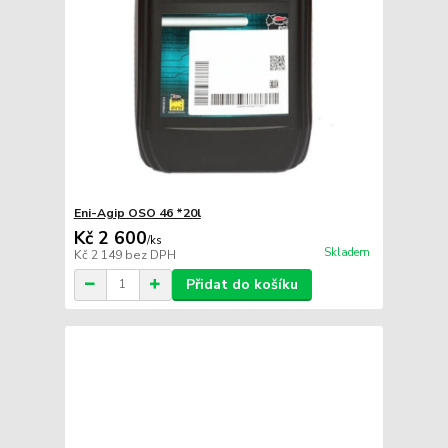
Eni-Agip OSO 46 *20l
Kč 2 600
/
ks
Skladem
Kč 2 149
bez DPH
Přidat do košíku