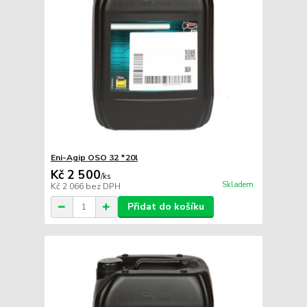
Eni-Agip OSO 32 *20l
Kč 2 500
/
ks
Skladem
Kč 2 066
bez DPH
Přidat do košíku