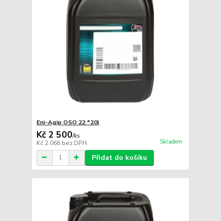
Eni-Agip OSO 22 *20l
Kč 2 500
/
ks
Skladem
Kč 2 066
bez DPH
Přidat do košíku