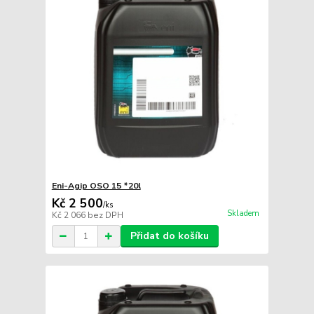
Eni-Agip OSO 15 *20l
Kč 2 500
/
ks
Skladem
Kč 2 066
bez DPH
Přidat do košíku