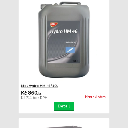
Mol Hydro HM 46*10L
Kč 860
/
ks
Není skladem
Kč 711
bez DPH
Detail