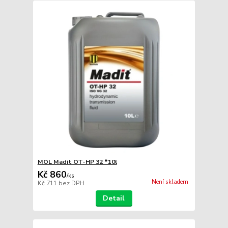
MOL Madit OT-HP 32 *10l
Kč 860
/
ks
Není skladem
Kč 711
bez DPH
Detail