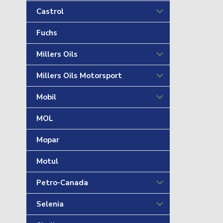
Castrol
Fuchs
Millers Oils
Millers Oils Motorsport
Mobil
MOL
Mopar
Motul
Petro-Canada
Selenia