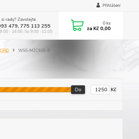
Přihlášení
 si rady? Zavolejte.
0
ks
993 479, 775 113 255
za
Kč 0,00
9.00 - 16.00, So 9.00 -12.00
 FORD
WSS-M2C925-B
Do
Kč