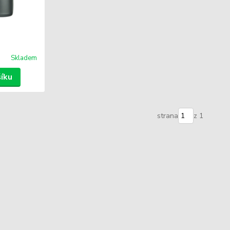
Skladem
šíku
strana
z 1