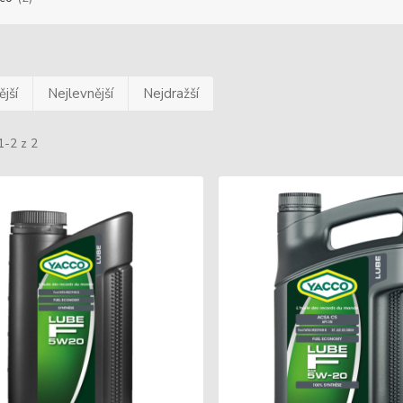
jší
Nejlevnější
Nejdražší
1-2 z 2