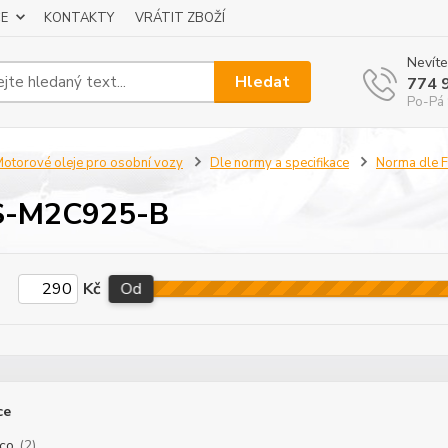
E
KONTAKTY
VRÁTIT ZBOŽÍ
Nevíte
Hledat
774 
Po-Pá 
otorové oleje pro osobní vozy
Dle normy a specifikace
Norma dle
-M2C925-B
Kč
Od
ce
co
(2)