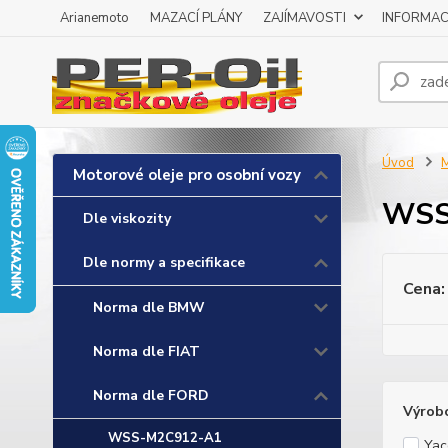
Arianemoto
MAZACÍ PLÁNY
ZAJÍMAVOSTI
INFORMAC
Úvod
M
Motorové oleje pro osobní vozy
WSS
Dle viskozity
Dle normy a specifikace
Cena:
Norma dle BMW
Norma dle FIAT
Norma dle FORD
Výrob
WSS-M2C912-A1
Yac