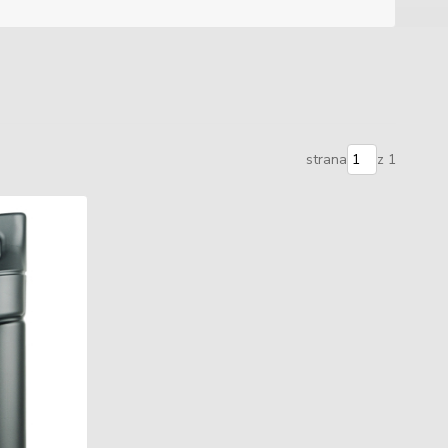
strana
z 1