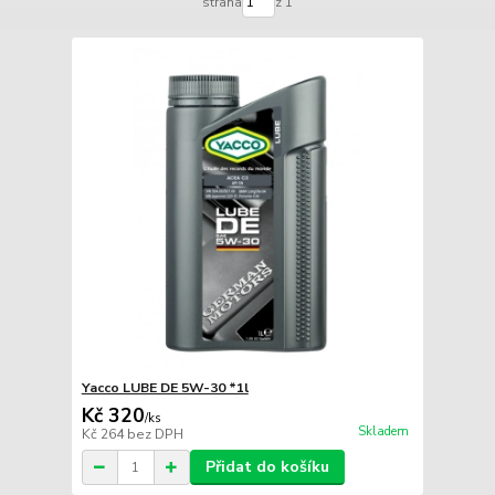
strana
z 1
Yacco LUBE DE 5W-30 *1l
Kč 320
/
ks
Skladem
Kč 264
bez DPH
Přidat do košíku