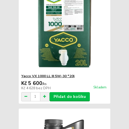
Yacco VX 1000 LL III 5W-30 *20l
Kč 5 600
/
ks
Skladem
Kč 4 628
bez DPH
Přidat do košíku