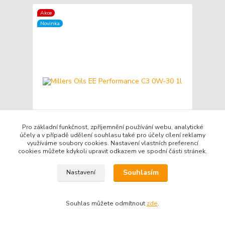
Akce
Novinka
Pro základní funkčnost, zpříjemnění používání webu, analytické
účely a v případě udělení souhlasu také pro účely cílení reklamy
využíváme soubory cookies. Nastavení vlastních preferencí
cookies můžete kdykoli upravit odkazem ve spodní části stránek.
Millers Oils EE Performance C3 0W-30 1l
Souhlasím
Nastavení
Kč 550
/
ks
Skladem
Kč 455
bez DPH
Přidat do košíku
Souhlas můžete odmítnout
zde
.