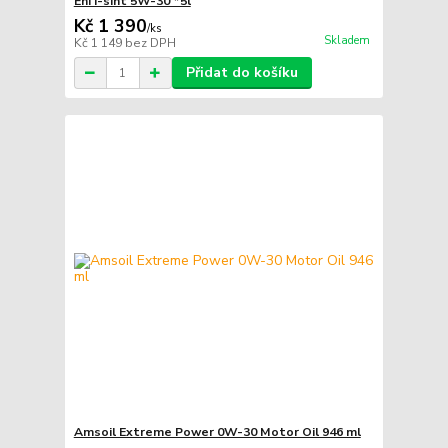
Eni i-sint 5W-30 *5l
Kč 1 390
/
ks
Skladem
Kč 1 149
bez DPH
Přidat do košíku
Amsoil Extreme Power 0W-30 Motor Oil 946 ml