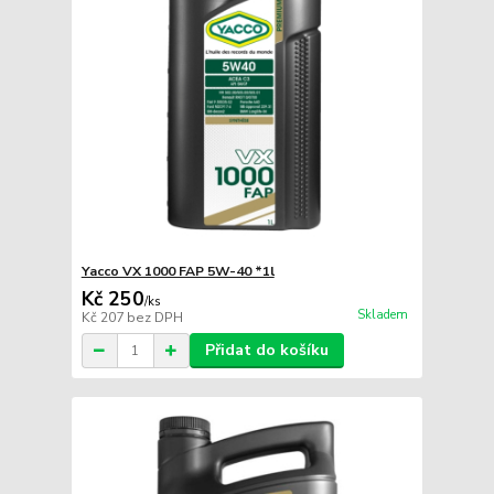
Yacco VX 1000 FAP 5W-40 *1l
Kč 250
/
ks
Skladem
Kč 207
bez DPH
Přidat do košíku