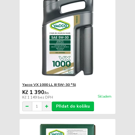
Yacco VX 1000 LL III 5W-30 *5l
Kč 1 390
/
ks
Skladem
Kč 1 149
bez DPH
Přidat do košíku