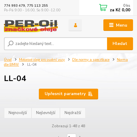
0
ks
774 993 479, 775 113 255
za
Kč 0,00
Po-Pá 9.00 - 16.00, So 9.00 -12.00
Menu
Hledat
Úvod
Motorové oleje pro osobní vozy
Dle normy a specifikace
Norma
dle BMW
LL-04
LL-04
Upřesnit parametry
Nejnovější
Nejlevnější
Nejdražší
Zobrazuji 1-48 z 48