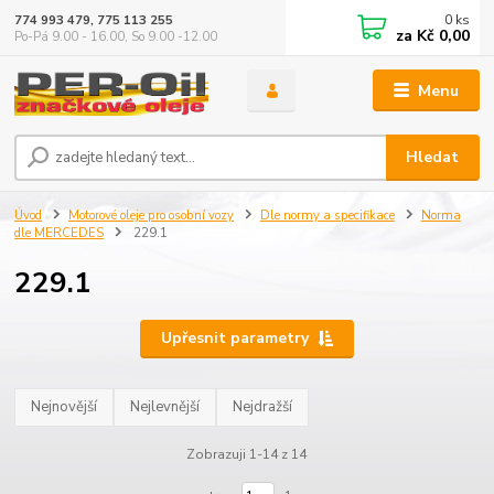
0
ks
774 993 479, 775 113 255
za
Kč 0,00
Po-Pá 9.00 - 16.00, So 9.00 -12.00
Menu
Hledat
Úvod
Motorové oleje pro osobní vozy
Dle normy a specifikace
Norma
dle MERCEDES
229.1
229.1
Upřesnit parametry
Nejnovější
Nejlevnější
Nejdražší
Zobrazuji 1-14 z 14