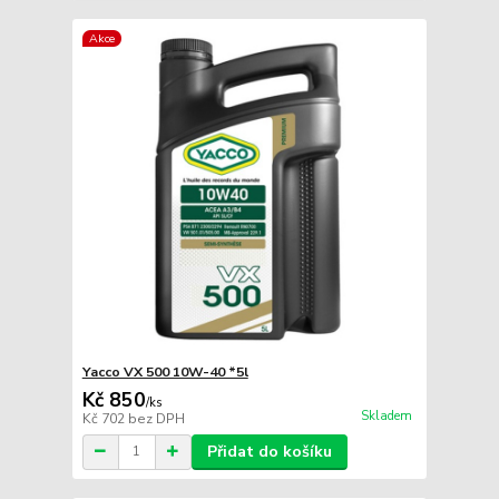
Akce
Yacco VX 500 10W-40 *5l
Kč 850
/
ks
Skladem
Kč 702
bez DPH
Přidat do košíku