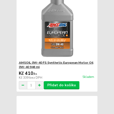
AMSOIL 0W-40 FS Synthetic European Motor Oil
0W-40 946 ml
Kč 410
/
ks
Skladem
Kč 339
bez DPH
Přidat do košíku