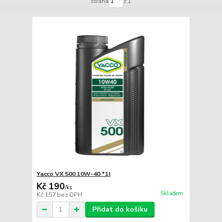
strana
z 1
Yacco VX 500 10W-40 *1l
Kč 190
/
ks
Skladem
Kč 157
bez DPH
Přidat do košíku