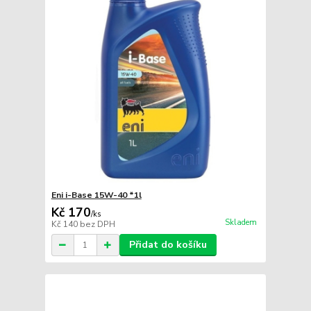
Eni i-Base 15W-40 *1l
Kč 170
/
ks
Skladem
Kč 140
bez DPH
Přidat do košíku