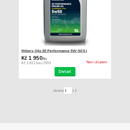
Millers Oils EE Performance 5W-50 5 l
Kč 1 950
/
ks
Není skladem
Kč 1 612
bez DPH
Detail
strana
z 1