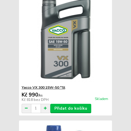
Yacco VX 300 15W-50 *5l
Kč 990
/
ks
Skladem
Kč 818
bez DPH
Přidat do košíku