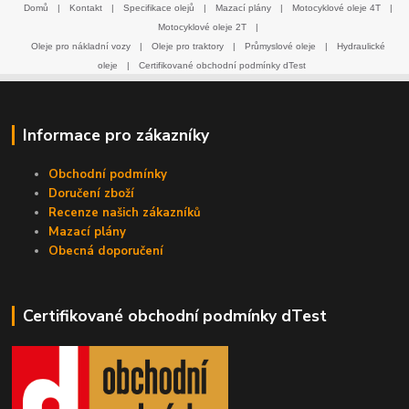
Domů
|
Kontakt
|
Specifikace olejů
|
Mazací plány
|
Motocyklové oleje 4T
|
Motocyklové oleje 2T
|
Oleje pro nákladní vozy
|
Oleje pro traktory
|
Průmyslové oleje
|
Hydraulické
oleje
|
Certifikované obchodní podmínky dTest
Informace pro zákazníky
Obchodní podmínky
Doručení zboží
Recenze našich zákazníků
Mazací plány
Obecná doporučení
Certifikované obchodní podmínky dTest