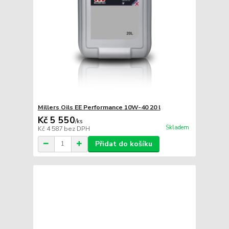
Millers Oils EE Performance 10W-40 20 l
Kč 5 550
/
ks
Skladem
Kč 4 587
bez DPH
Přidat do košíku