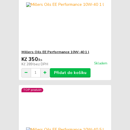
Millers Oils EE Performance 10W-40 1 l
Kč 350
/
ks
Skladem
Kč 289
bez DPH
Přidat do košíku
TOP produkt