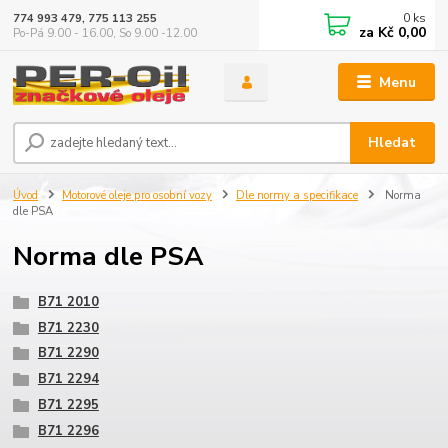
0
ks
774 993 479, 775 113 255
za
Kč 0,00
Po-Pá 9.00 - 16.00, So 9.00 -12.00
Menu
Hledat
Úvod
Motorové oleje pro osobní vozy
Dle normy a specifikace
Norma
dle PSA
Norma dle PSA
B71 2010
B71 2230
B71 2290
B71 2294
B71 2295
B71 2296