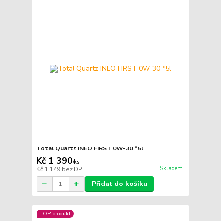
Total Quartz INEO FIRST 0W-30 *5l
Kč 1 390
/
ks
Skladem
Kč 1 149
bez DPH
Přidat do košíku
TOP produkt