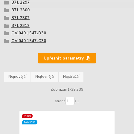
B71 2297
B71 2300
B71 2302
B71 2312
OV 040 1547-D30
OV 040 1547-G30
Upřesnit parametry
Nejnovější
Nejlevnější
Nejdražší
Zobrazuji 1-39 z 39
strana
z 1
Akce
Novinka