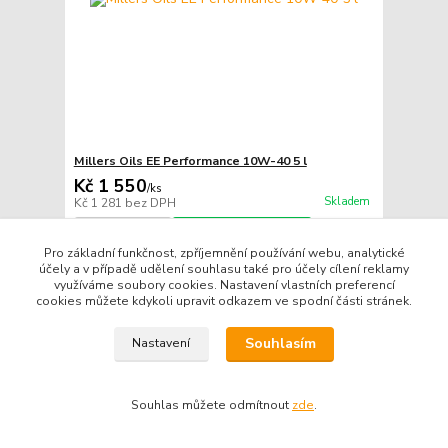
Millers Oils EE Performance 10W-40 5 l
Kč 1 550
/
ks
Skladem
Kč 1 281
bez DPH
Přidat do košíku
Pro základní funkčnost, zpříjemnění používání webu, analytické
účely a v případě udělení souhlasu také pro účely cílení reklamy
využíváme soubory cookies. Nastavení vlastních preferencí
TOP produkt
cookies můžete kdykoli upravit odkazem ve spodní části stránek.
Souhlasím
Nastavení
Souhlas můžete odmítnout
zde
.