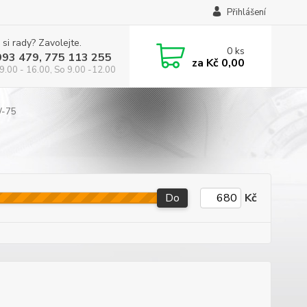
Přihlášení
 si rady? Zavolejte.
0
ks
993 479, 775 113 255
za
Kč 0,00
9.00 - 16.00, So 9.00 -12.00
-75
Do
Kč