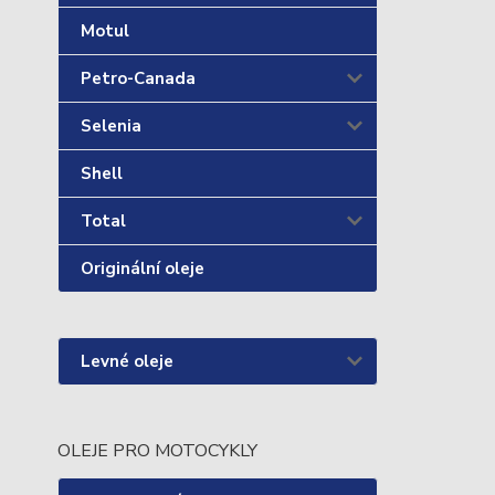
Motul
Petro-Canada
Selenia
Shell
Total
Originální oleje
Levné oleje
OLEJE PRO MOTOCYKLY