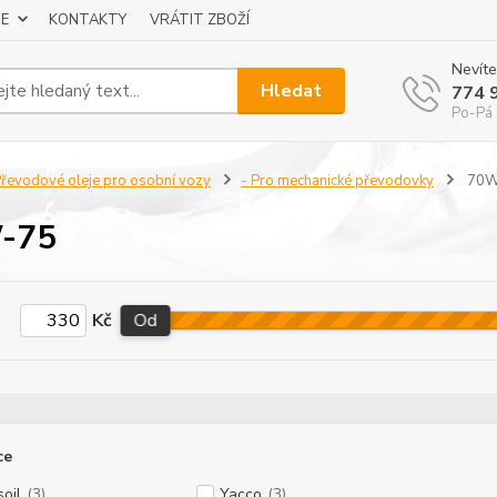
E
KONTAKTY
VRÁTIT ZBOŽÍ
Nevíte
Hledat
774 
Po-Pá 
řevodové oleje pro osobní vozy
- Pro mechanické převodovky
70W
-75
Kč
Od
ce
oil
(3)
Yacco
(3)