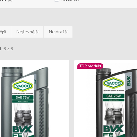
jší
Nejlevnější
Nejdražší
1-6 z 6
TOP produkt