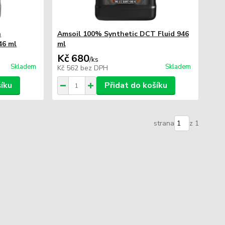
h
Amsoil 100% Synthetic DCT Fluid 946
46 ml
ml
Kč 680
/
ks
Skladem
Skladem
Kč 562
bez DPH
šíku
Přidat do košíku
strana
z 1