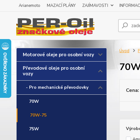
Arianemoto
MAZACÍ PLÁNY
ZAJÍMAVOSTI
INFORMAC
Úvod
P
Motorové oleje pro osobní vozy
70W
Převodové oleje pro osobní
vozy
- Pro mechanické převodovky
Cena:
70W
70W-75
Výrob
75W
Ams