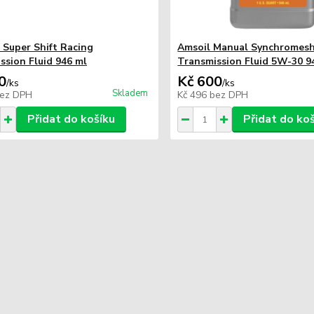
Super Shift Racing
Amsoil Manual Synchromes
ssion Fluid 946 ml
Transmission Fluid 5W-30 9
0
Kč 600
/
ks
/
ks
Skladem
ez DPH
Kč 496
bez DPH
Přidat do košíku
Přidat do ko