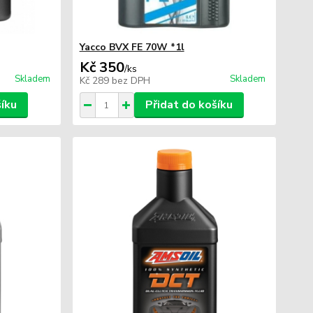
Yacco BVX FE 70W *1l
Kč 350
/
ks
Skladem
Skladem
Kč 289
bez DPH
šíku
Přidat do košíku