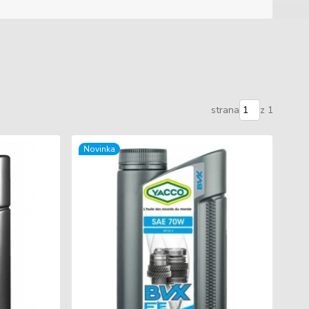
strana
z 1
Novinka