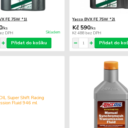
VX FE 75W *1l
Yacco BVX FE 75W *2l
0
Kč 590
/
ks
/
ks
Skladem
ez DPH
Kč 488
bez DPH
Přidat do košíku
Přidat do ko