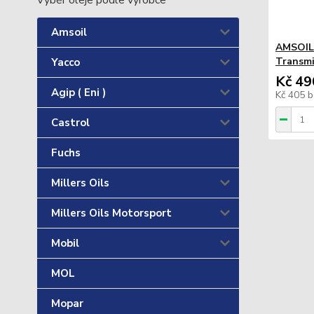
Výběr oleje podle výrobce
Amsoil
AMSOIL 
Transmi
Yacco
Kč 49
Agip ( Eni )
Kč 405
b
Castrol
Fuchs
Millers Oils
Millers Oils Motorsport
Mobil
MOL
Mopar