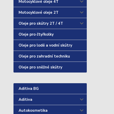
Motocyklové oleje 4T
Motocyklové oleje 2T
Oleje pro skútry 2T / 4T
Oleje pro čtyřkolky
Oleje pro lodě a vodní skútry
Oleje pro zahradní techniku
Oleje pro sněžné skútry
Aditiva BG
Aditiva
Autokosmetika