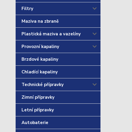
Filtry
Maziva na zbraně
Plastická maziva a vazelíny
Provozní kapaliny
Brzdové kapaliny
Chladící kapaliny
Technické přípravky
Zimní přípravky
Letní přípravky
Autobaterie