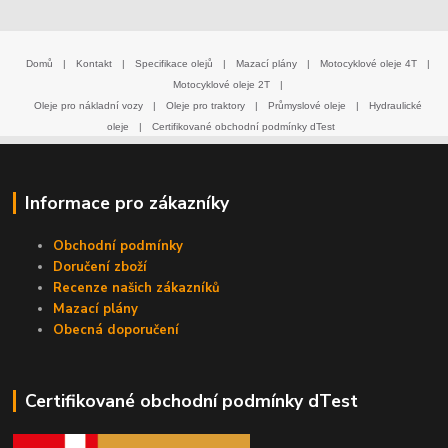
Domů
|
Kontakt
|
Specifikace olejů
|
Mazací plány
|
Motocyklové oleje 4T
|
Motocyklové oleje 2T
|
Oleje pro nákladní vozy
|
Oleje pro traktory
|
Průmyslové oleje
|
Hydraulické
oleje
|
Certifikované obchodní podmínky dTest
Informace pro zákazníky
Obchodní podmínky
Doručení zboží
Recenze našich zákazníků
Mazací plány
Obecná doporučení
Certifikované obchodní podmínky dTest