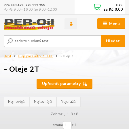
0
ks
774 993 479, 775 113 255
za
Kč 0,00
Po-Pá 9.00 - 16.00, So 9.00 -12.00
Menu
Hledat
Úvod
Oleje pro skútry 2T / 4T
- Oleje 2T
- Oleje 2T
Upřesnit parametry
Nejnovější
Nejlevnější
Nejdražší
Zobrazuji 1-8 z 8
strana
z 1