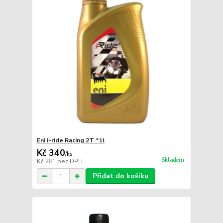
Eni i-ride Racing 2T *1l
Kč 340
/
ks
Skladem
Kč 281
bez DPH
Přidat do košíku