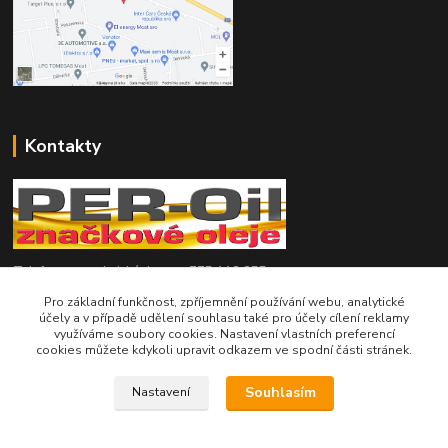
Kontakty
Telefon pro technické dotazy: 775 113 255
Pro základní funkčnost, zpříjemnění používání webu, analytické
Telefon do našeho obchodu : 774 993 479
účely a v případě udělení souhlasu také pro účely cílení reklamy
využíváme soubory cookies. Nastavení vlastních preferencí
cookies můžete kdykoli upravit odkazem ve spodní části stránek.
info@znackoveoleje.cz
Souhlasím
Nastavení