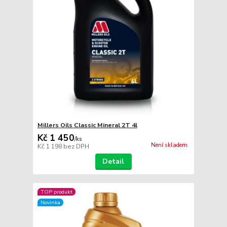
Millers Oils Classic Mineral 2T 4l
Kč 1 450
/
ks
Není skladem
Kč 1 198
bez DPH
Detail
TOP produkt
Novinka