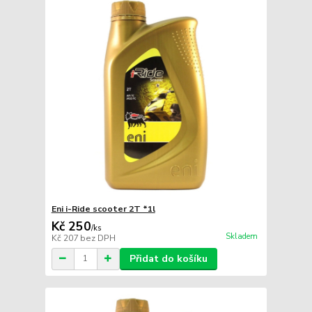
Eni i-Ride scooter 2T *1l
Kč 250
/
ks
Skladem
Kč 207
bez DPH
Přidat do košíku