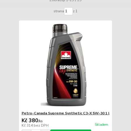
strana
z 1
Petro-Canada Supreme Synthetic C3-X 5W-30 1 l
Kč 380
/
ks
Skladem
Kč 314
bez DPH