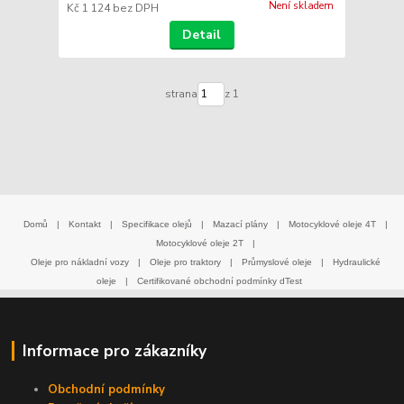
Není skladem
Kč 1 124
bez DPH
Detail
strana
z 1
Domů
|
Kontakt
|
Specifikace olejů
|
Mazací plány
|
Motocyklové oleje 4T
|
Motocyklové oleje 2T
|
Oleje pro nákladní vozy
|
Oleje pro traktory
|
Průmyslové oleje
|
Hydraulické
oleje
|
Certifikované obchodní podmínky dTest
Informace pro zákazníky
Obchodní podmínky