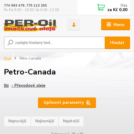
0
ks
774 993 479, 775 113 255
za
Kč 0,00
Po-Pá 9.00 - 16.00, So 9.00 -12.00
Menu
Hledat
Úvod
Petro-Canada
Petro-Canada
- Převodové oleje
Upřesnit parametry
Nejnovější
Nejlevnější
Nejdražší
Zobrazuji 1-25 z 25