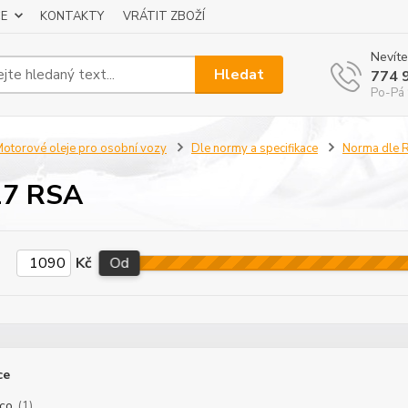
E
KONTAKTY
VRÁTIT ZBOŽÍ
Nevíte
Hledat
774 
Po-Pá 
otorové oleje pro osobní vozy
Dle normy a specifikace
Norma dle
17 RSA
Kč
Od
ce
co
(1)