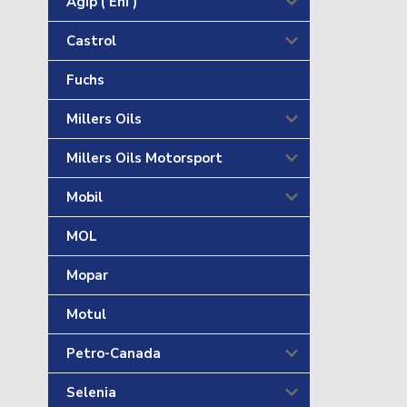
Agip ( Eni )
Castrol
Fuchs
Millers Oils
Millers Oils Motorsport
Mobil
MOL
Mopar
Motul
Petro-Canada
Selenia