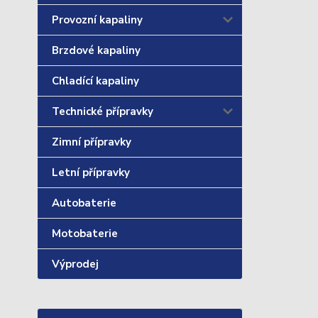
Provozní kapaliny
Brzdové kapaliny
Chladící kapaliny
Technické přípravky
Zimní přípravky
Letní přípravky
Autobaterie
Motobaterie
Výprodej