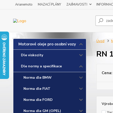
Arianemoto
MAZACÍ PLÁNY
ZAJÍMAVOSTI
INFORMAC
Úvod
M
Motorové oleje pro osobní vozy
RN 
Dle viskozity
Dle normy a specifikace
Cena:
Norma dle BMW
Norma dle FIAT
Norma dle FORD
Výrob
Norma dle GM (OPEL)
Yac