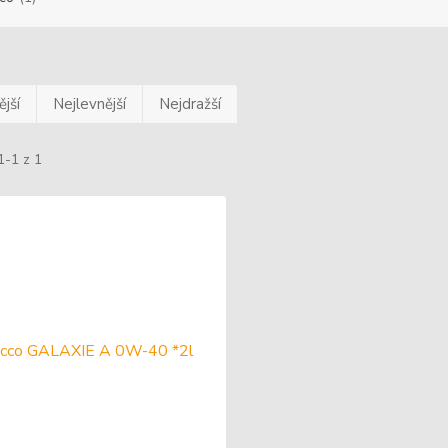
jší
Nejlevnější
Nejdražší
1-1 z 1