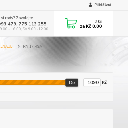
Přihlášení
 si rady? Zavolejte.
0
ks
993 479, 775 113 255
za
Kč 0,00
9.00 - 16.00, So 9.00 -12.00
 RENAULT
RN 17 RSA
Do
Kč