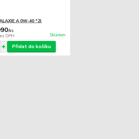
ALAXIE A 0W-40 *2l
090
/
ks
Skladem
ez DPH
Přidat do košíku