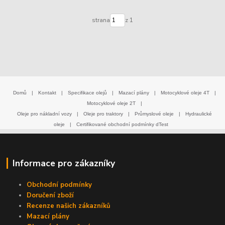
strana
z 1
Domů
|
Kontakt
|
Specifikace olejů
|
Mazací plány
|
Motocyklové oleje 4T
|
Motocyklové oleje 2T
|
Oleje pro nákladní vozy
|
Oleje pro traktory
|
Průmyslové oleje
|
Hydraulické
oleje
|
Certifikované obchodní podmínky dTest
Informace pro zákazníky
Obchodní podmínky
Doručení zboží
Recenze našich zákazníků
Mazací plány