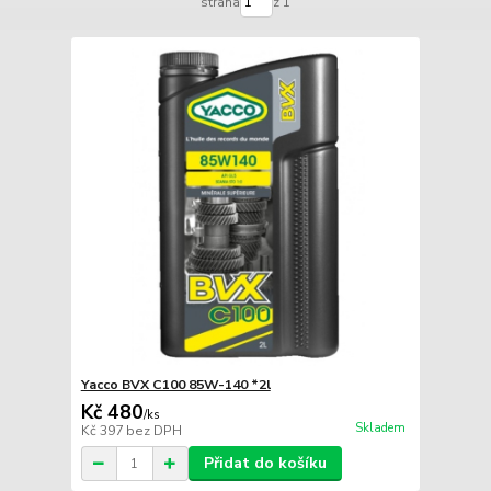
strana
z 1
Yacco BVX C100 85W-140 *2l
Kč 480
/
ks
Skladem
Kč 397
bez DPH
Přidat do košíku