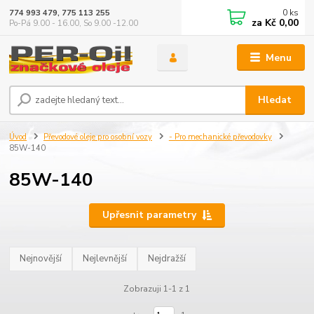
0
ks
774 993 479, 775 113 255
za
Kč 0,00
Po-Pá 9.00 - 16.00, So 9.00 -12.00
Menu
Hledat
Úvod
Převodové oleje pro osobní vozy
- Pro mechanické převodovky
85W-140
85W-140
Upřesnit parametry
Nejnovější
Nejlevnější
Nejdražší
Zobrazuji 1-1 z 1