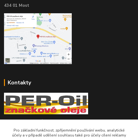
434 01 Most
Kontakty
Telefon pro technické dotazy: 775 113 255
Pro základní funkčnost, zpříjemnění používání webu, analytické
Telefon do našeho obchodu : 774 993 479
účely a v případě udělení souhlasu také pro účely cílení reklamy