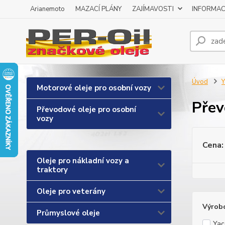
Arianemoto
MAZACÍ PLÁNY
ZAJÍMAVOSTI
INFORMAC
Úvod
Y
Motorové oleje pro osobní vozy
Přev
Převodové oleje pro osobní
vozy
Cena:
Oleje pro nákladní vozy a
traktory
Oleje pro veterány
Výrob
Průmyslové oleje
Yac