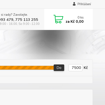
Přihlášení
 si rady? Zavolejte.
0
ks
993 479, 775 113 255
za
Kč 0,00
9.00 - 16.00, So 9.00 -12.00
Do
Kč