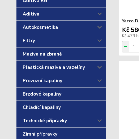
Aditiva BG
Aditiva
Yacco D
Autokosmetika
Kč 58
Kč 479
b
Filtry
Maziva na zbraně
Plastická maziva a vazelíny
Provozní kapaliny
Brzdové kapaliny
Chladící kapaliny
Technické přípravky
Zimní přípravky