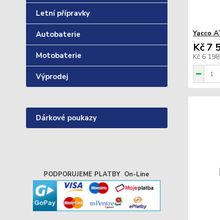
Letní přípravky
Yacco A
Autobaterie
Kč 7 
Motobaterie
Kč 6 19
Výprodej
Dárkové poukazy
PODPORUJEME PLATBY On-Line