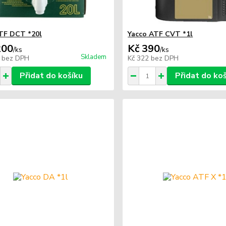
TF DCT *20l
Yacco ATF CVT *1l
200
Kč 390
/
ks
/
ks
Skladem
0
bez DPH
Kč 322
bez DPH
Přidat do košíku
Přidat do ko