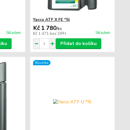
Yacco ATF X FE *5l
Kč 1 780
/
ks
Skladem
Skladem
Kč 1 471
bez DPH
šíku
Přidat do košíku
Novinka