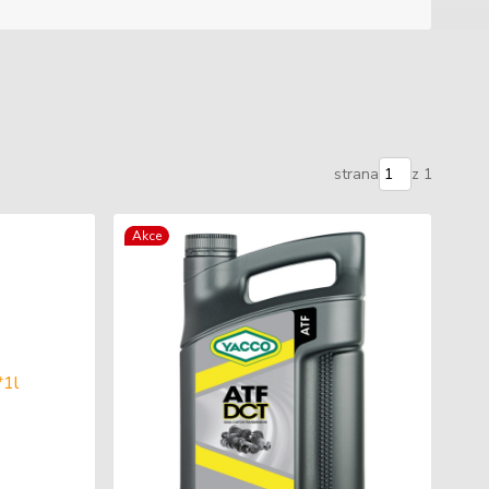
strana
z 1
Akce