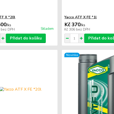
TF X *20l
Yacco ATF X FE *1l
500
Kč 370
/
ks
/
ks
Skladem
8
bez DPH
Kč 306
bez DPH
Přidat do košíku
Přidat do ko
Novinka