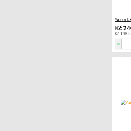
Yacco L
Kč 24
Kč 198
b