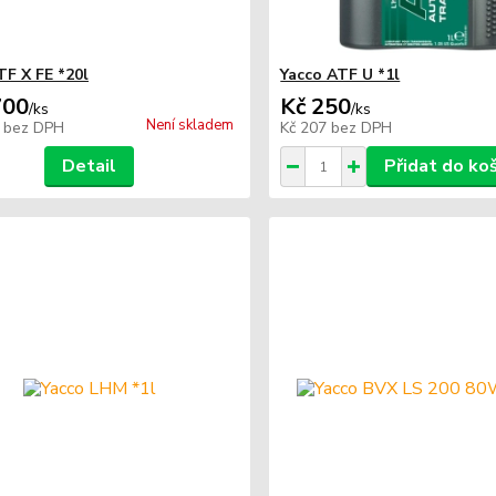
TF X FE *20l
Yacco ATF U *1l
700
Kč 250
/
ks
/
ks
Není skladem
7
bez DPH
Kč 207
bez DPH
Detail
Přidat do ko