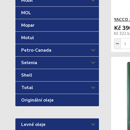
Mobil
MOL
YACCO 
Mopar
Kč 39
Kč 322
b
Motul
Petro-Canada
Selenia
Shell
Total
Originální oleje
Levné oleje