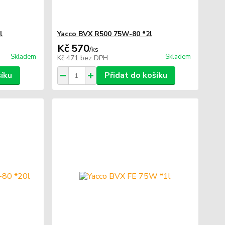
l
Yacco BVX R500 75W-80 *2l
Kč 570
/
ks
Skladem
Skladem
Kč 471
bez DPH
šíku
Přidat do košíku