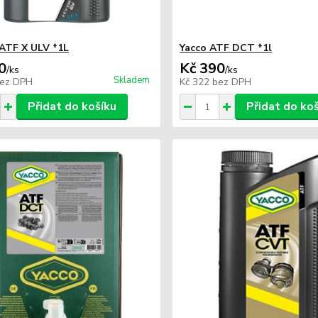
ATF X ULV *1L
Yacco ATF DCT *1l
0
Kč 390
/
ks
/
ks
Skladem
ez DPH
Kč 322
bez DPH
Přidat do košíku
Přidat do ko