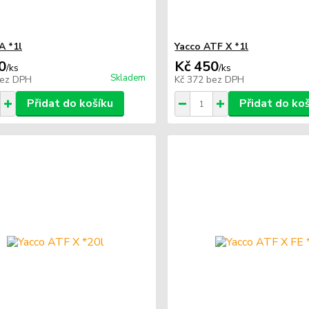
A *1l
Yacco ATF X *1l
0
Kč 450
/
ks
/
ks
Skladem
ez DPH
Kč 372
bez DPH
Přidat do košíku
Přidat do ko