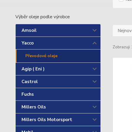
Výběr oleje podle výrobce
Amsoil
Nejnově
Yacco
Zobrazuji 
Převodové oleje
Agip ( Eni )
Castrol
Fuchs
Millers Oils
Millers Oils Motorsport