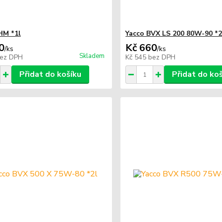
HM *1l
Yacco BVX LS 200 80W-90 *2
0
Kč 660
/
ks
/
ks
Skladem
ez DPH
Kč 545
bez DPH
Přidat do košíku
Přidat do ko