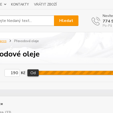
E
KONTAKTY
VRÁTIT ZBOŽÍ
Nevíte
Hledat
774 
Po-Pá 
acco
Převodové oleje
odové oleje
Kč
Od
ce
co
(33)