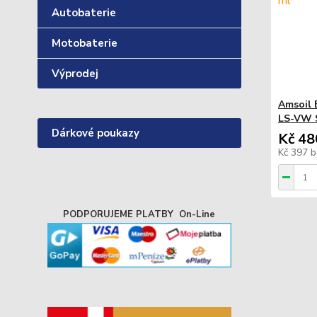
Autobaterie
Motobaterie
Výprodej
Amsoil 
LS-VW S
Dárkové poukazy
Kč 48
Kč 397
b
PODPORUJEME PLATBY On-Line