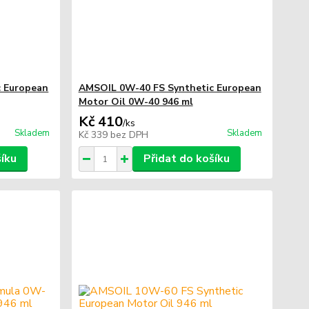
c European
AMSOIL 0W-40 FS Synthetic European
Motor Oil 0W-40 946 ml
Kč 410
/
ks
Skladem
Skladem
Kč 339
bez DPH
šíku
Přidat do košíku