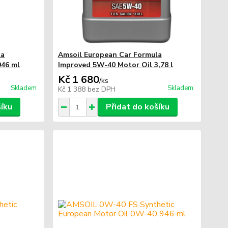
la
Amsoil European Car Formula
946 ml
Improved 5W-40 Motor Oil 3,78 l
Kč 1 680
/
ks
Skladem
Skladem
Kč 1 388
bez DPH
šíku
Přidat do košíku