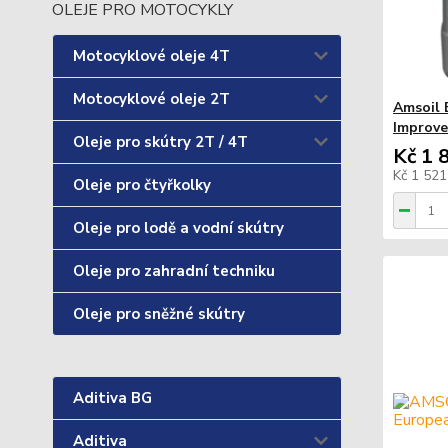
OLEJE PRO MOTOCYKLY
Motocyklové oleje 4T
Motocyklové oleje 2T
Amsoil 
Improve
Oleje pro skútry 2T / 4T
Kč 1 
Kč 1 52
Oleje pro čtyřkolky
Oleje pro lodě a vodní skútry
Oleje pro zahradní techniku
Oleje pro sněžné skútry
Aditiva BG
Aditiva