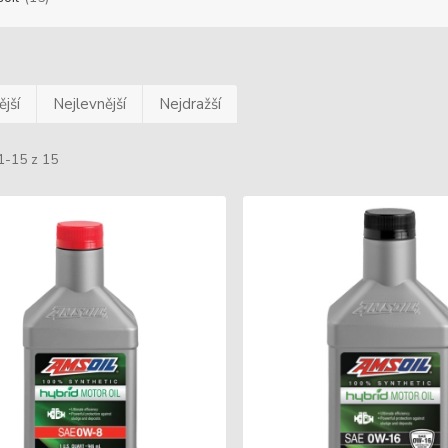
jší
Nejlevnější
Nejdražší
1-15 z 15