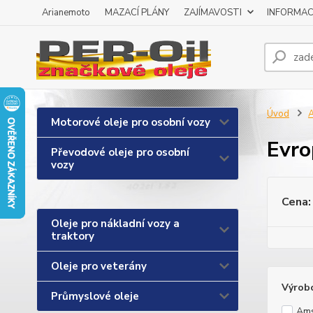
Arianemoto
MAZACÍ PLÁNY
ZAJÍMAVOSTI
INFORMAC
Úvod
A
Motorové oleje pro osobní vozy
Evro
Převodové oleje pro osobní
vozy
Cena:
Oleje pro nákladní vozy a
traktory
Oleje pro veterány
Výrob
Průmyslové oleje
Ams