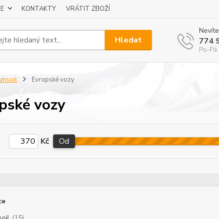
E
KONTAKTY
VRÁTIT ZBOŽÍ
Nevíte
Hledat
774 
Po-Pá 
msoil
Evropské vozy
pské vozy
Kč
Od
ce
oil
(15)