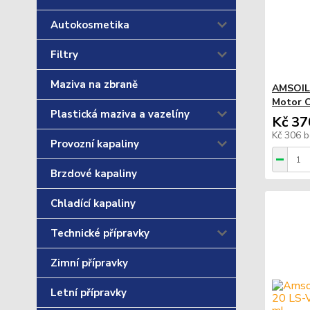
Autokosmetika
Filtry
Maziva na zbraně
AMSOIL 
Motor O
Plastická maziva a vazelíny
Kč 37
Kč 306
b
Provozní kapaliny
Brzdové kapaliny
Chladící kapaliny
Technické přípravky
Zimní přípravky
Letní přípravky