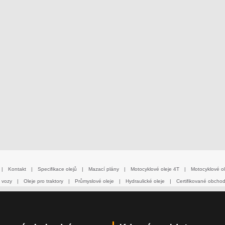
|
Kontakt
|
Specifikace olejů
|
Mazací plány
|
Motocyklové oleje 4T
|
Motocyklové ol
 vozy
|
Oleje pro traktory
|
Průmyslové oleje
|
Hydraulické oleje
|
Certifikované obcho