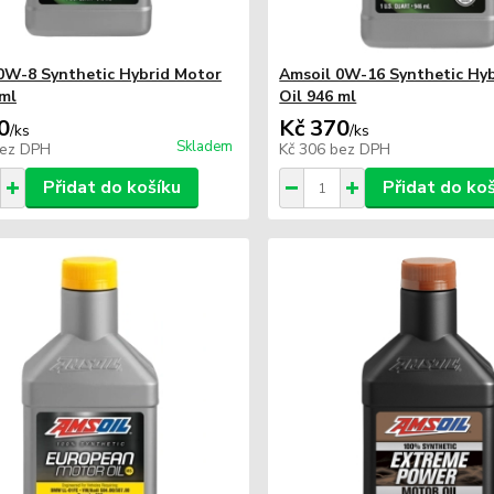
0W-8 Synthetic Hybrid Motor
Amsoil 0W-16 Synthetic Hy
 ml
Oil 946 ml
0
Kč 370
/
ks
/
ks
Skladem
ez DPH
Kč 306
bez DPH
Přidat do košíku
Přidat do ko