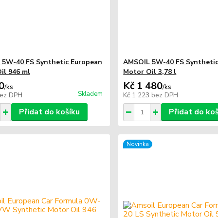
5W-40 FS Synthetic European
AMSOIL 5W-40 FS Syntheti
il 946 ml
Motor Oil 3,78 l
0
Kč 1 480
/
ks
/
ks
Skladem
ez DPH
Kč 1 223
bez DPH
Přidat do košíku
Přidat do ko
Novinka