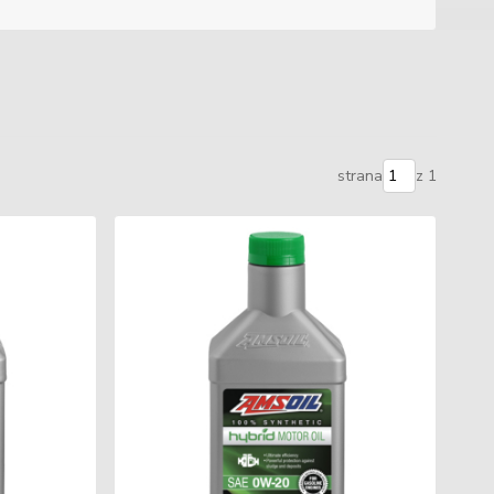
strana
z 1