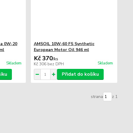
la 0W-20
AMSOIL 10W-60 FS Synthetic
ml
European Motor Oil 946 ml
Kč 370
/
ks
Skladem
Skladem
Kč 306
bez DPH
šíku
Přidat do košíku
strana
z 1