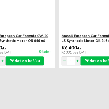
European Car Formula 0W-20
Amsoil European Car Formu
ynthetic Motor Oil 946 ml
LS Synthetic Motor Oil 946 
0
Kč 400
/
ks
/
ks
Skladem
ez DPH
Kč 331
bez DPH
Přidat do košíku
Přidat do ko