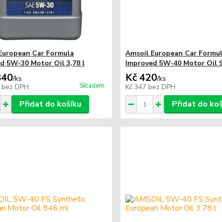
European Car Formula
Amsoil European Car Formu
d 5W-30 Motor Oil 3,78 l
Improved 5W-40 Motor Oil 
840
Kč 420
/
ks
/
ks
Skladem
1
bez DPH
Kč 347
bez DPH
Přidat do košíku
Přidat do ko