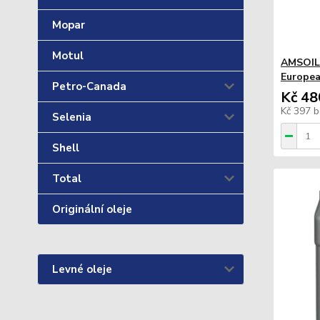
Mopar
Motul
AMSOIL
Europea
Petro-Canada
Kč 48
Kč 397
b
Selenia
Shell
Total
Originální oleje
Levné oleje