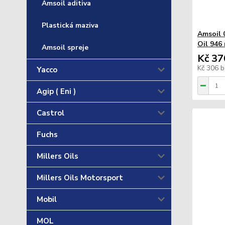
Amsoil aditiva
Plastická maziva
Amsoil 
Oil 946
Amsoil spreje
Kč 37
Kč 306
b
Yacco
Agip ( Eni )
Castrol
Fuchs
Millers Oils
Millers Oils Motorsport
Mobil
MOL