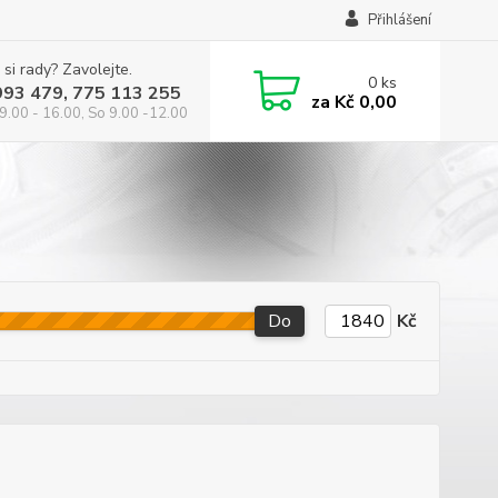
Přihlášení
 si rady? Zavolejte.
0
ks
993 479, 775 113 255
za
Kč 0,00
9.00 - 16.00, So 9.00 -12.00
Do
Kč