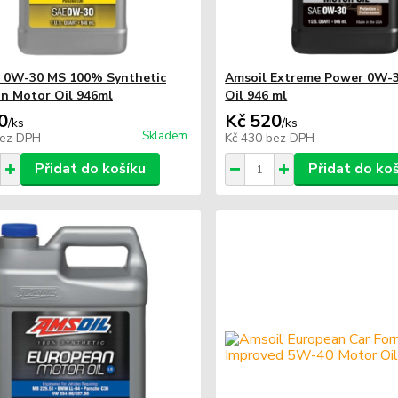
 0W-30 MS 100% Synthetic
Amsoil Extreme Power 0W-
n Motor Oil 946ml
Oil 946 ml
0
Kč 520
/
ks
/
ks
Skladem
ez DPH
Kč 430
bez DPH
Přidat do košíku
Přidat do ko