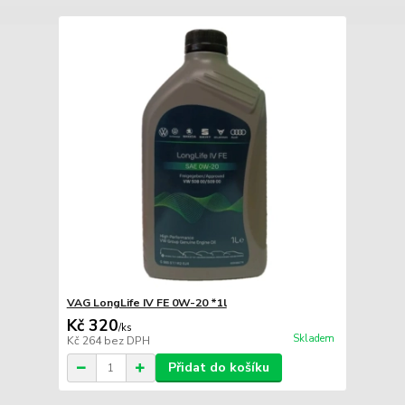
VAG LongLife IV FE 0W-20 *1l
Kč 320
/
ks
Skladem
Kč 264
bez DPH
Přidat do košíku