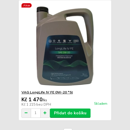
Akce
VAG LongLife IV FE 0W-20 *5l
Kč 1 470
/
ks
Skladem
Kč 1 215
bez DPH
Přidat do košíku