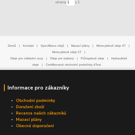
strana
z 1
Domů
|
Kontakt
|
Specifikace olejů
|
Mazací plány
|
Motocyklové oleje 4T
|
Motocyklové oleje 2T
|
Oleje pro nákladní vozy
|
Oleje pro traktory
|
Průmyslové oleje
|
Hydraulické
oleje
|
Certifikované obchodní podmínky dTest
Informace pro zákazníky
Obchodní podmínky
Doručení zboží
Recenze našich zákazníků
Mazací plány
Obecná doporučení