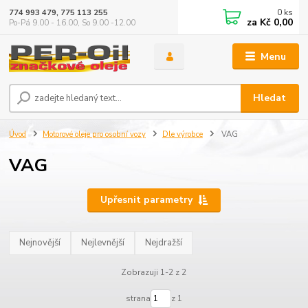
0
ks
774 993 479, 775 113 255
za
Kč 0,00
Po-Pá 9.00 - 16.00, So 9.00 -12.00
Menu
Hledat
Úvod
Motorové oleje pro osobní vozy
Dle výrobce
VAG
VAG
Upřesnit parametry
Nejnovější
Nejlevnější
Nejdražší
Zobrazuji 1-2 z 2
strana
z 1