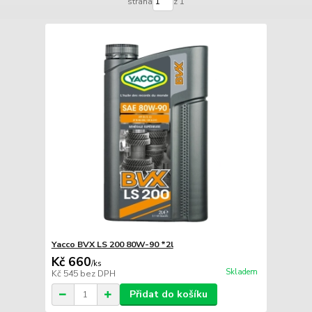
strana
z 1
Yacco BVX LS 200 80W-90 *2l
Kč 660
/
ks
Skladem
Kč 545
bez DPH
Přidat do košíku