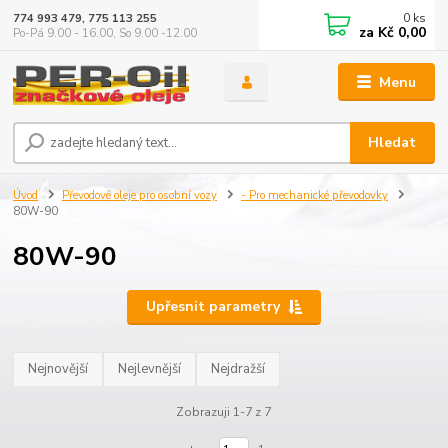
0
ks
774 993 479, 775 113 255
za
Kč 0,00
Po-Pá 9.00 - 16.00, So 9.00 -12.00
Menu
Hledat
Úvod
Převodové oleje pro osobní vozy
- Pro mechanické převodovky
80W-90
80W-90
Upřesnit parametry
Nejnovější
Nejlevnější
Nejdražší
Zobrazuji 1-7 z 7