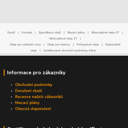
Domů
|
Kontakt
|
Specifikace olejů
|
Mazací plány
|
Motocyklové oleje 4T
|
Motocyklové oleje 2T
|
Oleje pro nákladní vozy
|
Oleje pro traktory
|
Průmyslové oleje
|
Hydraulické
oleje
|
Certifikované obchodní podmínky dTest
Informace pro zákazníky
Obchodní podmínky
Doručení zboží
Recenze našich zákazníků
Mazací plány
Obecná doporučení