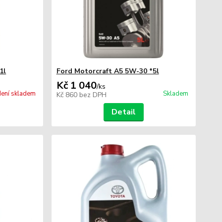
1l
Ford Motorcraft A5 5W-30 *5l
Kč 1 040
/
ks
ení skladem
Skladem
Kč 860
bez DPH
Detail