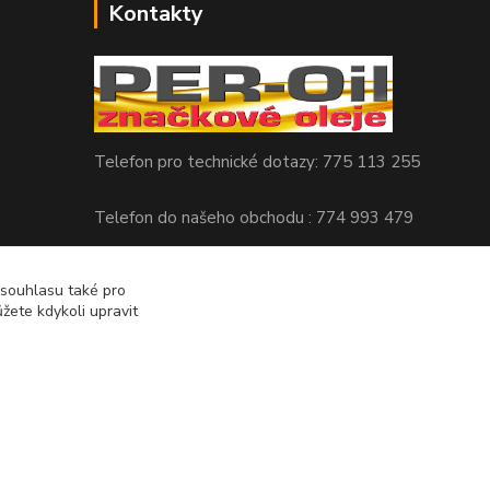
Kontakty
Telefon pro technické dotazy: 775 113 255
Telefon do našeho obchodu : 774 993 479
info@znackoveoleje.cz
 souhlasu také pro
žete kdykoli upravit
Vytvořeno na
Eshop-rychle.cz