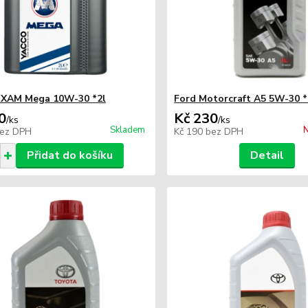
IXAM Mega 10W-30 *2l
Ford Motorcraft A5 5W-30 *
0
Kč 230
/
ks
/
ks
Skladem
N
ez DPH
Kč 190
bez DPH
Přidat do košíku
Detail