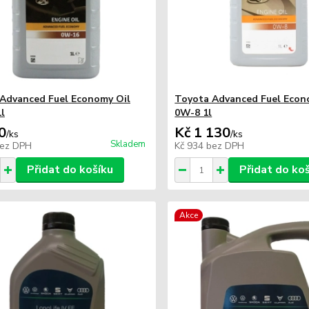
Advanced Fuel Economy Oil
Toyota Advanced Fuel Econ
l
0W-8 1l
0
Kč 1 130
/
ks
/
ks
Skladem
ez DPH
Kč 934
bez DPH
Přidat do košíku
Přidat do ko
Akce