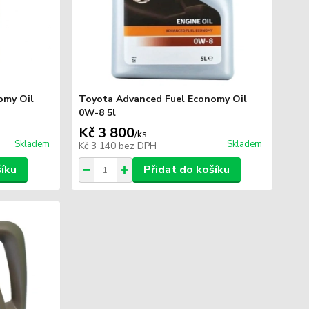
omy Oil
Toyota Advanced Fuel Economy Oil
0W-8 5l
Kč 3 800
/
ks
Skladem
Skladem
Kč 3 140
bez DPH
šíku
Přidat do košíku