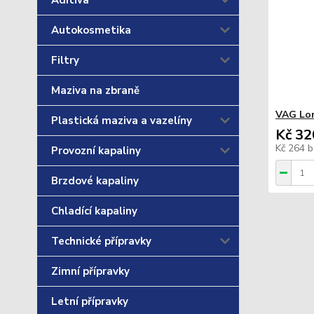
Aditiva
Autokosmetika
Filtry
Maziva na zbraně
VAG Lon
Plastická maziva a vazelíny
Kč 32
Kč 264
b
Provozní kapaliny
Brzdové kapaliny
Chladící kapaliny
Technické přípravky
Zimní přípravky
Letní přípravky