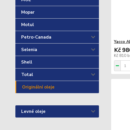
Mopar
Motul
Petro-Canada
Yacco A
Kč 98
Selenia
Kč 810
b
Shell
Total
Originální oleje
Levné oleje