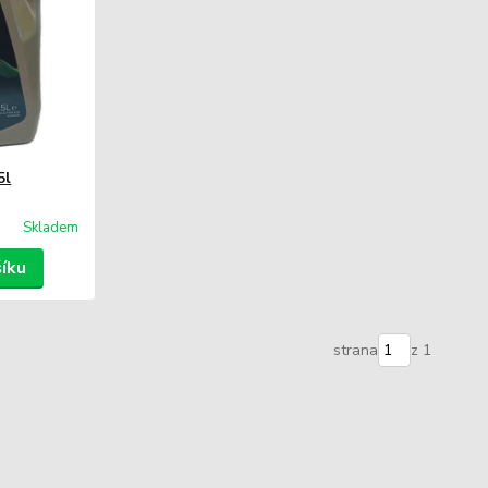
5l
Skladem
šíku
strana
z 1