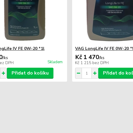
gLife IV FE 0W-20 *1l
VAG LongLife IV FE 0W-20 *
0
Kč 1 470
/
ks
/
ks
Skladem
ez DPH
Kč 1 215
bez DPH
Přidat do košíku
Přidat do ko