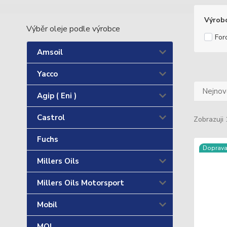
Výrob
Výběr oleje podle výrobce
For
Amsoil
Yacco
Nejnově
Agip ( Eni )
Castrol
Zobrazuji 
Fuchs
Doprav
Millers Oils
Millers Oils Motorsport
Mobil
MOL