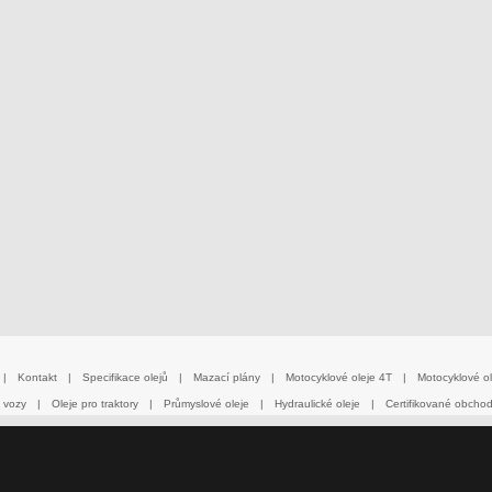
|
Kontakt
|
Specifikace olejů
|
Mazací plány
|
Motocyklové oleje 4T
|
Motocyklové ol
 vozy
|
Oleje pro traktory
|
Průmyslové oleje
|
Hydraulické oleje
|
Certifikované obcho