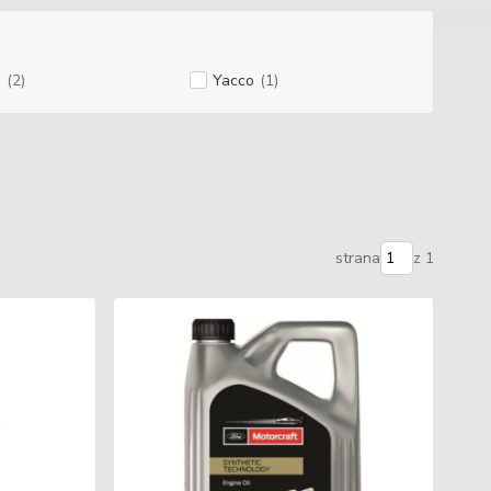
G
(2)
Yacco
(1)
strana
z 1