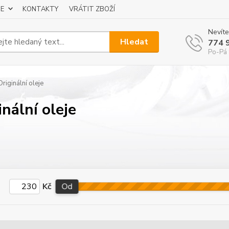
E
KONTAKTY
VRÁTIT ZBOŽÍ
Nevíte
Hledat
774 
Po-Pá 
riginální oleje
inální oleje
Kč
Od