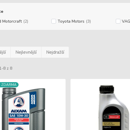
ce
d Motorcraft
(2)
Toyota Motors
(3)
VA
jší
Nejlevnější
Nejdražší
1-8 z 8
a ZDARMA