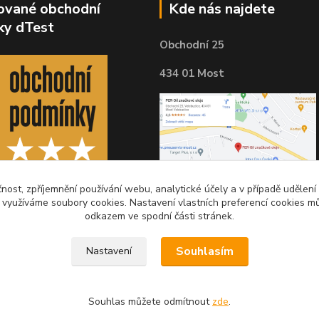
kované obchodní
Kde nás najdete
ky dTest
Obchodní 25
434 01 Most
čnost, zpříjemnění používání webu, analytické účely a v případě udělení
y využíváme soubory cookies. Nastavení vlastních preferencí cookies mů
odkazem ve spodní části stránek.
Souhlasím
Nastavení
Souhlas můžete odmítnout
zde
.