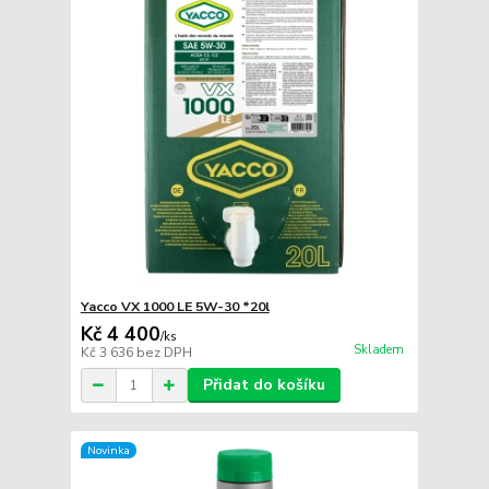
Yacco VX 1000 LE 5W-30 *20l
Kč 4 400
/
ks
Skladem
Kč 3 636
bez DPH
Přidat do košíku
Novinka