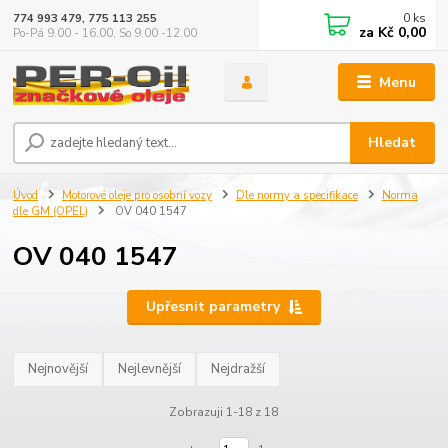
0
ks
774 993 479, 775 113 255
za
Kč 0,00
Po-Pá 9.00 - 16.00, So 9.00 -12.00
Menu
Hledat
Úvod
Motorové oleje pro osobní vozy
Dle normy a specifikace
Norma
dle GM (OPEL)
OV 040 1547
OV 040 1547
Upřesnit parametry
Nejnovější
Nejlevnější
Nejdražší
Zobrazuji 1-18 z 18