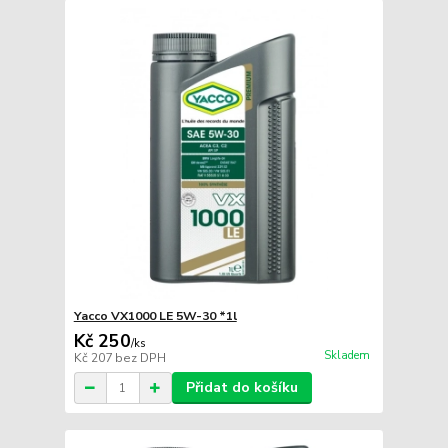
Yacco VX1000 LE 5W-30 *1l
Kč 250
/
ks
Skladem
Kč 207
bez DPH
Přidat do košíku