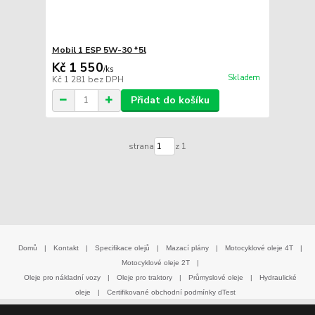
Mobil 1 ESP 5W-30 *5l
Kč 1 550
/
ks
Skladem
Kč 1 281
bez DPH
Přidat do košíku
strana
z 1
Domů
|
Kontakt
|
Specifikace olejů
|
Mazací plány
|
Motocyklové oleje 4T
|
Motocyklové oleje 2T
|
Oleje pro nákladní vozy
|
Oleje pro traktory
|
Průmyslové oleje
|
Hydraulické
oleje
|
Certifikované obchodní podmínky dTest