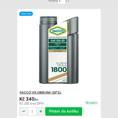
strana
z 1
Novinka
YACCO VX 1800 0W-20*1L
Kč 340
/
ks
Skladem
Kč 281
bez DPH
Přidat do košíku