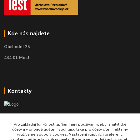
Kde nás najdete
Obchodní 25
434 01 Most
Kontakty
Telefon pro technické dotazy: 775 113 255
Pro základní funkčnost, zpříjemnění používání webu, analytické
Telefon do našeho obchodu : 774 993 479
účely a v případě udělení souhlasu také pro účely cílení reklamy
využíváme soubory cookies. Nastavení vlastních preferencí
cookies můžete kdykoli upravit odkazem ve spodní části stránek.