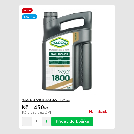
Akce
Novinka
YACCO VX 1800 0W-20*5L
Kč 1 450
/
ks
Není skladem
Kč 1 198
bez DPH
Přidat do košíku