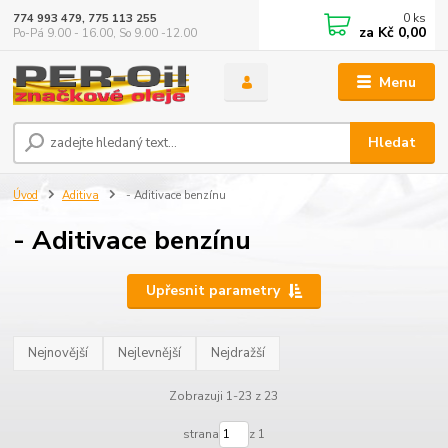
0
ks
774 993 479, 775 113 255
za
Kč 0,00
Po-Pá 9.00 - 16.00, So 9.00 -12.00
Menu
Hledat
Úvod
Aditiva
- Aditivace benzínu
- Aditivace benzínu
Upřesnit parametry
Nejnovější
Nejlevnější
Nejdražší
Zobrazuji 1-23 z 23
strana
z 1