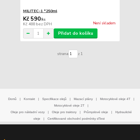
MILITEC-1 *250ml
Kč 590
/
ks
Není skladem
Kč 488
bez DPH
Přidat do košíku
strana
z 1
Domů
|
Kontakt
|
Specifikace olejů
|
Mazací plány
|
Motocyklové oleje 4T
|
Motocyklové oleje 2T
|
Oleje pro nákladní vozy
|
Oleje pro traktory
|
Průmyslové oleje
|
Hydraulické
oleje
|
Certifikované obchodní podmínky dTest