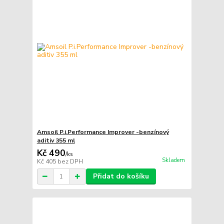
Amsoil P.i.Performance Improver -benzínový
aditiv 355 ml
Kč 490
/
ks
Skladem
Kč 405
bez DPH
Přidat do košíku