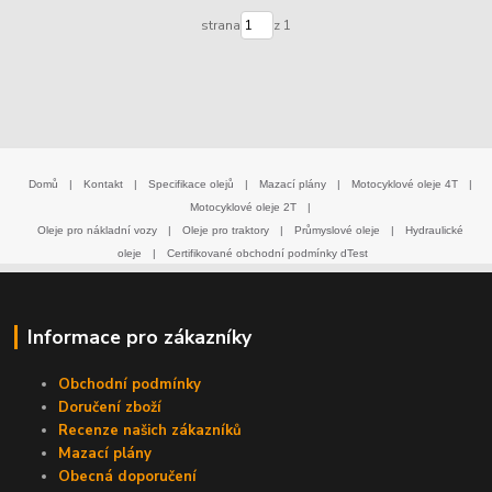
strana
z 1
Domů
|
Kontakt
|
Specifikace olejů
|
Mazací plány
|
Motocyklové oleje 4T
|
Motocyklové oleje 2T
|
Oleje pro nákladní vozy
|
Oleje pro traktory
|
Průmyslové oleje
|
Hydraulické
oleje
|
Certifikované obchodní podmínky dTest
Informace pro zákazníky
Obchodní podmínky
Doručení zboží
Recenze našich zákazníků
Mazací plány
Obecná doporučení