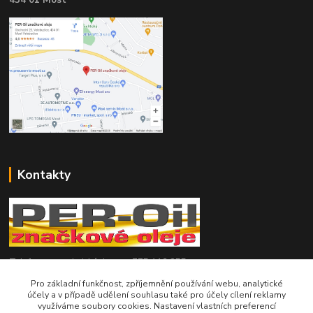
434 01 Most
Kontakty
Telefon pro technické dotazy: 775 113 255
Pro základní funkčnost, zpříjemnění používání webu, analytické
Telefon do našeho obchodu : 774 993 479
účely a v případě udělení souhlasu také pro účely cílení reklamy
využíváme soubory cookies. Nastavení vlastních preferencí