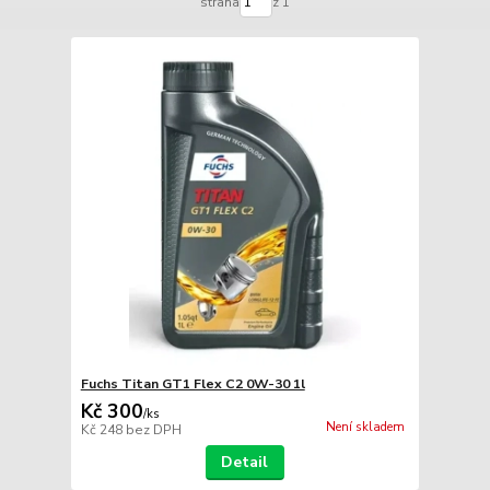
strana
z 1
Fuchs Titan GT1 Flex C2 0W-30 1l
Kč 300
/
ks
Není skladem
Kč 248
bez DPH
Detail