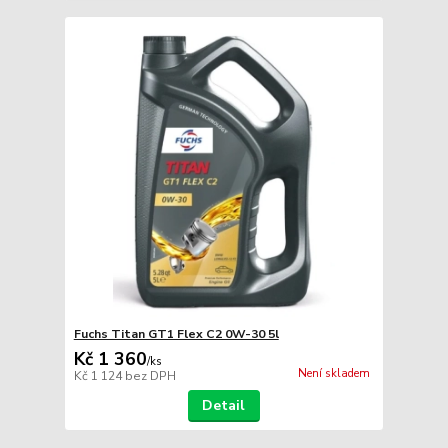
Fuchs Titan GT1 Flex C2 0W-30 5l
Kč 1 360
/
ks
Není skladem
Kč 1 124
bez DPH
Detail