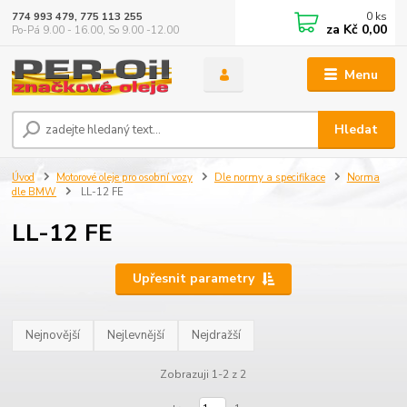
0
ks
774 993 479, 775 113 255
za
Kč 0,00
Po-Pá 9.00 - 16.00, So 9.00 -12.00
Menu
Hledat
Úvod
Motorové oleje pro osobní vozy
Dle normy a specifikace
Norma
dle BMW
LL-12 FE
LL-12 FE
Upřesnit parametry
Nejnovější
Nejlevnější
Nejdražší
Zobrazuji 1-2 z 2