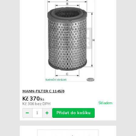
MANN-FILTER C 1145/6
Kč 370
/
ks
Skladem
Kč 306
bez DPH
Přidat do košíku