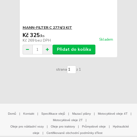
MANN-FILTER C 2774/3 KIT
Kč 325
/
ks
Skladem
Kč 269
bez DPH
Přidat do košíku
strana
z 1
Domů
|
Kontakt
|
Specifikace olejů
|
Mazací plány
|
Motocyklové oleje 4T
|
Motocyklové oleje 2T
|
Oleje pro nákladní vozy
|
Oleje pro traktory
|
Průmyslové oleje
|
Hydraulické
oleje
|
Certifikované obchodní podmínky dTest