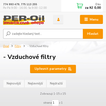
0
ks
774 993 479, 775 113 255
za
Kč 0,00
Po-Pá 9.00 - 16.00, So 9.00 -12.00
Menu
Hledat
Úvod
Filtry
- Vzduchové filtry
- Vzduchové filtry
Upřesnit parametry
Nejnovější
Nejlevnější
Nejdražší
Zobrazuji 1-15 z 15
strana
z 1