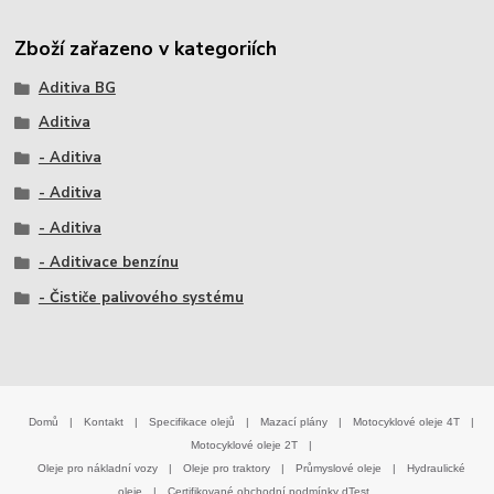
Zboží zařazeno v kategoriích
Aditiva BG
Aditiva
- Aditiva
- Aditiva
- Aditiva
- Aditivace benzínu
- Čističe palivového systému
Domů
|
Kontakt
|
Specifikace olejů
|
Mazací plány
|
Motocyklové oleje 4T
|
Motocyklové oleje 2T
|
Oleje pro nákladní vozy
|
Oleje pro traktory
|
Průmyslové oleje
|
Hydraulické
oleje
|
Certifikované obchodní podmínky dTest