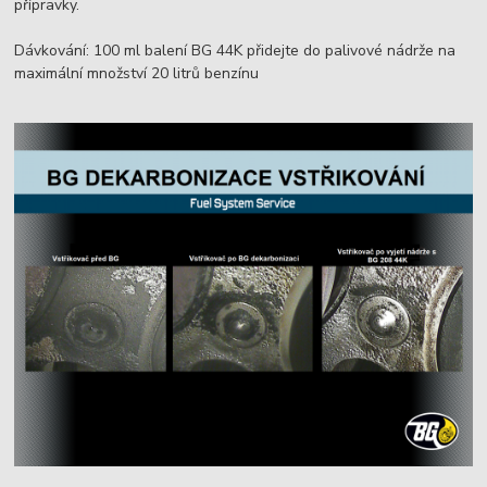
přípravky.
Dávkování: 100 ml balení BG 44K přidejte do palivové nádrže na
maximální množství 20 litrů benzínu