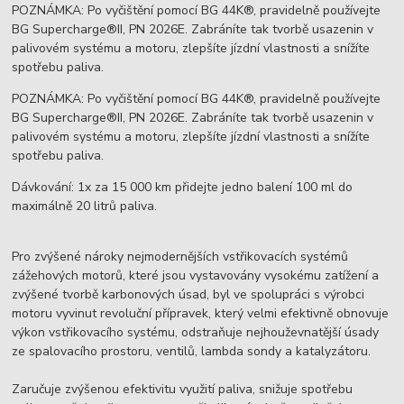
POZNÁMKA: Po vyčištění pomocí BG 44K®, pravidelně používejte
BG Supercharge®II, PN 2026E. Zabráníte tak tvorbě usazenin v
palivovém systému a motoru, zlepšíte jízdní vlastnosti a snížíte
spotřebu paliva.
POZNÁMKA: Po vyčištění pomocí BG 44K®, pravidelně používejte
BG Supercharge®II, PN 2026E. Zabráníte tak tvorbě usazenin v
palivovém systému a motoru, zlepšíte jízdní vlastnosti a snížíte
spotřebu paliva.
Dávkování: 1x za 15 000 km přidejte jedno balení 100 ml do
maximálně 20 litrů paliva.
Pro zvýšené nároky nejmodernějších vstřikovacích systémů
zážehových motorů, které jsou vystavovány vysokému zatížení a
zvýšené tvorbě karbonových úsad, byl ve spolupráci s výrobci
motoru vyvinut revoluční přípravek, který velmi efektivně obnovuje
výkon vstřikovacího systému, odstraňuje nejhouževnatější úsady
ze spalovacího prostoru, ventilů, lambda sondy a katalyzátoru.
Zaručuje zvýšenou efektivitu využití paliva, snižuje spotřebu