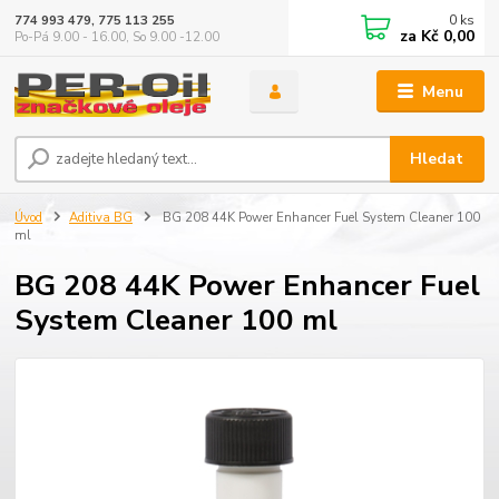
0
ks
774 993 479, 775 113 255
za
Kč 0,00
Po-Pá 9.00 - 16.00, So 9.00 -12.00
Menu
Hledat
Úvod
Aditiva BG
BG 208 44K Power Enhancer Fuel System Cleaner 100
ml
BG 208 44K Power Enhancer Fuel
System Cleaner 100 ml