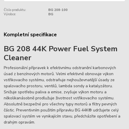
Číslo produktu:
BG 208-100
Výrobce:
BG
Kompletní specifikace
BG 208 44K Power Fuel System
Cleaner
Profesionální přípravek k efektivnímu odstranění karbonových
úsad z benzínových motorů. Velmi efektivně obnovuje výkon
vstřikovacího systému, odstraňuje nejhouževnatější úsady ze
spalovacího prostoru, ventilů, lambda sondy a katalyzátoru.
Snižuje spotřebu paliva a emise, zvyšuje výkon motoru a
několikanásobně prodlužuje životnost vstřikovacího systému.
Absolutně bezpečné pro všechny typy motorů a filtry pevných
částic. Preventivním použitím přípravku BG 44K® udržujete celý
spalovací systém ve vynikajícím stavu, předcházíte opotřebení a
drahým opravám.