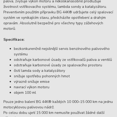
paliva, zvyšuje výkon motoru a několikanásobně prodlužuje
životnost vstřikovacího systému, lambda sondy a katalyzátoru.
Preventivním použitím přípravku BG 44K® udržujete celý spalovací
systém ve vynikajícím stavu, předcházíte opotřebení a drahým
opravám. Absolutně bezpečné pro všechny typy zážehových
motorů.
Specifikace:
bezkonkurenčně nejsilnější servis benzínového palivového
systému
odstraňuje karbonové úsady ze vstřikovačů paliva a ventilů
odstraňuje karbonové úsady ze spalovacího prostoru
čistí lamda sody a katalyzátory
snižuje spotřebu pohonných hmot
výrazně snižuje emise
navrací výkon motoru
objem 100 ml
Pouze jedno balení BG 44K® každých 10 000–15 000 km na jednu
motocyklovou palivovou nádrž.
Po celou dobu ujetí 15 000 km nemusíte používat žádné další