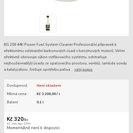
BG 208 44K Power Fuel System Cleaner Profesionální přípravek k
efektivnímu odstranění karbonových úsad z benzínových motorů. Velmi
efektivně obnovuje výkon vstřikovacího systému, odstraňuje
nejhouževnatější úsady ze spalovacího prostoru, ventilů, lambda sondy
a katalyzátoru. Snižuje spotřebu paliva ...
celý popis
Dostupnost
Není skladem
Měrná cena
Kč 3 200,00 / l
Balení
0.1 l
Kč 320
/
ks
Kč 264
bez DPH
Momentálně není k dispozici