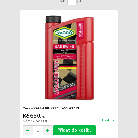
strana
z 1
Yacco GALAXIE GTS 5W-40 *2l
Kč 650
/
ks
Skladem
Kč 537
bez DPH
Přidat do košíku