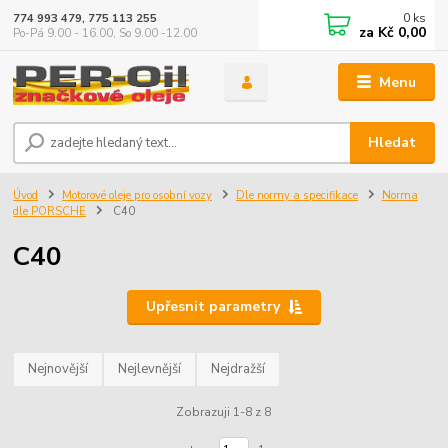
0
ks
774 993 479, 775 113 255
za
Kč 0,00
Po-Pá 9.00 - 16.00, So 9.00 -12.00
Menu
Hledat
Úvod
Motorové oleje pro osobní vozy
Dle normy a specifikace
Norma
dle PORSCHE
C40
C40
Upřesnit parametry
Nejnovější
Nejlevnější
Nejdražší
Zobrazuji 1-8 z 8