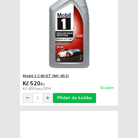
Mobil 1 C40 GT 0W-40 1l
Kč 520
/
ks
Skladem
Kč 430
bez DPH
Přidat do košíku