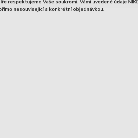
íře respektujeme Vaše soukromí, Vámi uvedené údaje NIKD
 přímo nesouvisející s konkrétní objednávkou.