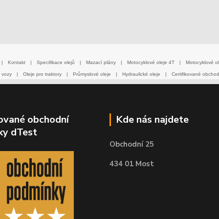
|
Kontakt
|
Specifikace olejů
|
Mazací plány
|
Motocyklové oleje 4T
|
Motocyklové ol
 vozy
|
Oleje pro traktory
|
Průmyslové oleje
|
Hydraulické oleje
|
Certifikované obcho
kované obchodní
Kde nás najdete
ky dTest
Obchodní 25
434 01 Most