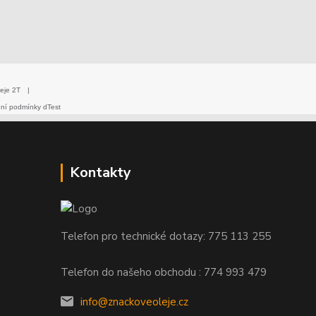
eje 2T
|
dní podmínky dTest
Kontakty
Telefon pro technické dotazy: 775 113 255
Telefon do našeho obchodu : 774 993 479
info@znackoveoleje.cz