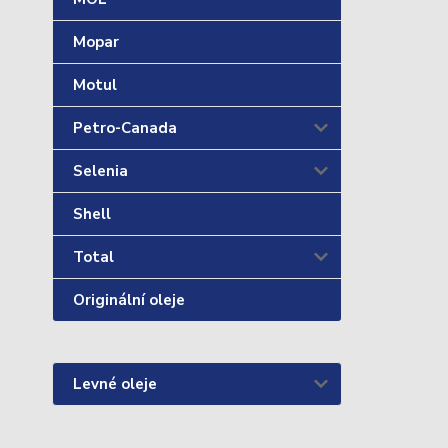
Mopar
Motul
Petro-Canada
Selenia
Shell
Total
Originální oleje
Levné oleje