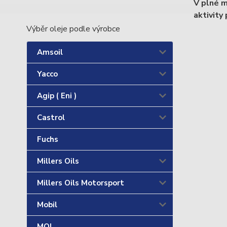
V plné m
aktivity
Výběr oleje podle výrobce
Amsoil
Yacco
Agip ( Eni )
Castrol
Fuchs
Millers Oils
Millers Oils Motorsport
Mobil
MOL