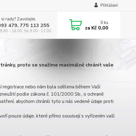
Přihlášení
 si rady? Zavolejte.
0
ks
993 479, 775 113 255
za
Kč 0,00
9.00 - 16.00, So 9.00 -12.00
 stránky, proto se snažíme maximálně chránit vaše
aší registrace nebo nám byla sdělena během Vaší
i zneužití podle zákona č. 101/2000 Sb., o ochraně
patření, abychom chránili tyto u nás vedené údaje proti
ří pouze údaje, které přímo souvisejí s vyřízením vaší