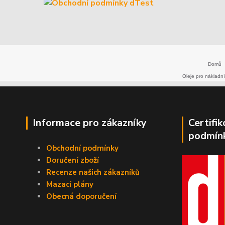
Domů
Oleje pro nákladní
Informace pro zákazníky
Certifi
podmín
Obchodní podmínky
Doručení zboží
Recenze našich zákazníků
Mazací plány
Obecná doporučení