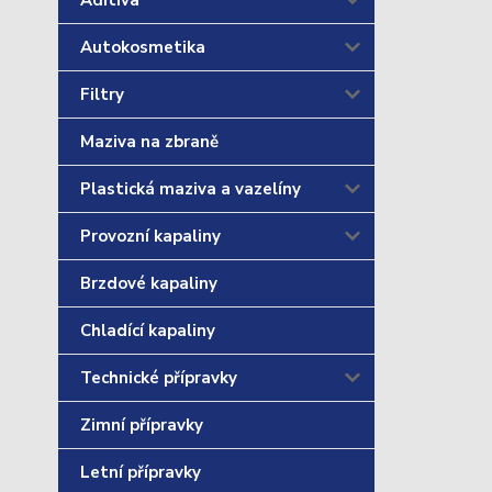
Aditiva
Autokosmetika
Filtry
Maziva na zbraně
Plastická maziva a vazelíny
Provozní kapaliny
Brzdové kapaliny
Chladící kapaliny
Technické přípravky
Zimní přípravky
Letní přípravky