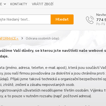
E
KONTAKTY
VRÁTIT ZBOŽÍ
Nevíte
Hledat
774 
Po-Pá 
INFORMACE »
Ochrana osobních údajů
 vážíme Vaší důvěry, se kterou jste navštívili naše webové
daje.
ta (jméno, adresa, telefon, e-mail apod.), která jsou součástí V
y, jsou naší firmou považována za diskrétní a jsou chráněna prot
údajů. Přijali jsme taková technická a organizační bezpečnostní o
i, ztrátě, zničení a zásahu nepovolaných osob.
egistrovaných uživatelích nesdělujeme třetím osobám. Výjimku tvo
y, a to pouze v nutném rozsahu (např. poštovní adresa).