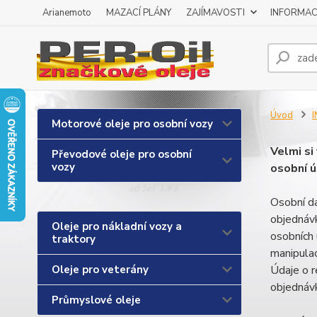
Arianemoto
MAZACÍ PLÁNY
ZAJÍMAVOSTI
INFORMAC
Úvod
Motorové oleje pro osobní vozy
Velmi si
Převodové oleje pro osobní
vozy
osobní ú
Osobní da
objednávk
Oleje pro nákladní vozy a
osobních 
traktory
manipulac
Oleje pro veterány
Údaje o r
objednávk
Průmyslové oleje